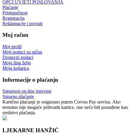
OPĆI UVJETI POSLOVANJA
Plaćanje
Pristupačnost
Registracija
Reklamacije i povrati
Moj račun
Moj profil
Moji podaci za račun
Dostavni podaci
Moja lista želja
Moja košarica
Informacije o plaćanju
Sigurnost on-line trgovine
Sigurno plaćanje
Kartično plaćanje je osigurano putem Corvus Pay servisa. Ako
trenutno nije moguće prihvatiti kartice, one neće biti ponuđene kao
sredstvo plaćanja.
LJEKARNE HANŽIĆ