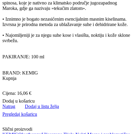
spinosa, koje je nativno za klimatsko područje jugozapadnog
Maroka, gdje ga nazivaju »tekućim zlatom».
• Iznimno je bogato nezasićenim esencijalnim masnim kiselinama.
Izvrsna je prirodna metoda za ublažavanje suhe i dehidrirane kože.
• Najomiljeniji je za njegu suhe kose i vlasišta, noktiju i kože sklone
svrbežu.
PAKIRANJE: 100 ml
BRAND: KEMIG
Kupnja
Cijena: 16,06 €
Dodaj u košaricu
Natrag
Dodaj u listu želja
Pregledaj košaricu
Slični proizvodi