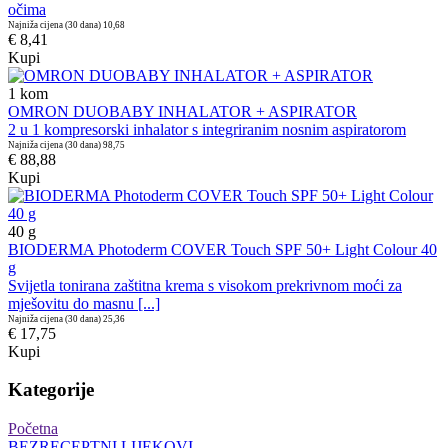
očima
Najniža cijena (30 dana)
10,68
€ 8,41
Kupi
1
kom
OMRON DUOBABY INHALATOR + ASPIRATOR
2 u 1 kompresorski inhalator s integriranim nosnim aspiratorom
Najniža cijena (30 dana)
98,75
€ 88,88
Kupi
40
g
BIODERMA Photoderm COVER Touch SPF 50+ Light Colour 40
g
Svijetla tonirana zaštitna krema s visokom prekrivnom moći za
mješovitu do masnu [...]
Najniža cijena (30 dana)
25,36
€ 17,75
Kupi
Kategorije
Početna
BEZRECEPTNI LIJEKOVI