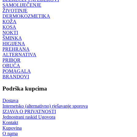
SAMOLIJEČENJE
ŽIVOTINJE
DERMOKOZMETIKA
KOŽA
KOSA
NOKTI
ŠMINKA
HIGIJENA
PREHRANA
ALTERNATIVA
PRIBOR
OBUĆA
POMAGALA
BRANDOVI
Podrška kupcima
Dostava
Internetsko (alternativno) rješavanje sporova
IZJAVA O PRIVATNOSTI
Jednostrani raskid Ugovora
Kontakt
Kupovina
O nama