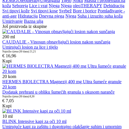
KEMIG
Oleotherapy
Ulje
argana
Tijelo
Nokti
Masna i problematična
koža
Seboreja
Lice i vrat
Njega
Njega
oleoTHERAPY
Dehidracija
Svi tipovi kože
Svi tipovi kose
Svrbež
Bore i borice
Pomlađivanje -
anti-age
Hidratacija
Dnevna njega
Njega
Suha i izrazito suha koža
Umirivanje
Bazna ulja
Još proizvoda iz skupine
200
ml
CAUDALIE - Vinosun obnavljajući losion nakon sunčanja
Umirujući losion za lice i tijelo
Najniža cijena (30 dana)
21,21
€ 16,96
Kupi
20
kom
HERMES BIOLECTRA Magnezij 400 mg Ultra šumeće granule
20 kom
Dodatak prehrani u obliku šumećih granula s okusom naranče
Najniža cijena (30 dana)
8,30
€ 7,05
Kupi
10
ml
BLINK Intensive kapi za oči 10 ml
Umirujuće kapi za zaštitu i dugotrajno olakšanje suhim i umornim