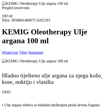
Pregled proizvoda
100
ml
Šifra: 3858891400075 0202193
KEMIG Oleotherapy Ulje
argana 100 ml
WhatsApp
Viber
Instagram
Hladno tiješteno ulje argana za njegu kože,
kose, noktiju i vlasišta
OPIS:
• Ulje argana dobiva se hladnim tiještenjem ploda drveta Argania