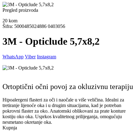
Pregled proizvoda
20
kom
Šifra: 5000485024886 0403056
3M - Opticlude 5,7x8,2
WhatsApp
Viber
Instagram
Ortoptični očni povoj za okluzivnu terapiju
Hipoalergeni flasteri za oči i naočale u više veličina. Idealni za
tretiranje lijenoće oka i u drugim situacijama, kad je potreban
pokrovni flaster za oko. Anatomski oblikovani za prate konture
kostiju oko oka. Usprkos kvalitetnog prilijeganja, omogućuju
nesmetano okretanje oka.
Kupnja