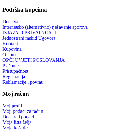
Podrška kupcima
Dostava
Internetsko (alternativno) rješavanje sporova
IZJAVA O PRIVATNOSTI
Jednostrani raskid Ugovora
Kontakt
Kupovina
O nama
OPĆI UVJETI POSLOVANJA
Plaćanje
Pristupačnost
Registracija
Reklamacije i povrati
Moj račun
Moj profil
Moji podaci za račun
Dostavni podaci
Moja lista želja
Moja košarica