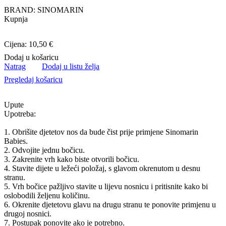
BRAND: SINOMARIN
Kupnja
Cijena: 10,50 €
Dodaj u košaricu
Natrag
Dodaj u listu želja
Pregledaj košaricu
Upute
Upotreba:
1. Obrišite djetetov nos da bude čist prije primjene Sinomarin
Babies.
2. Odvojite jednu bočicu.
3. Zakrenite vrh kako biste otvorili bočicu.
4. Stavite dijete u ležeći položaj, s glavom okrenutom u desnu
stranu.
5. Vrh bočice pažljivo stavite u lijevu nosnicu i pritisnite kako bi
oslobodili željenu količinu.
6. Okrenite djetetovu glavu na drugu stranu te ponovite primjenu u
drugoj nosnici.
7. Postupak ponovite ako je potrebno.