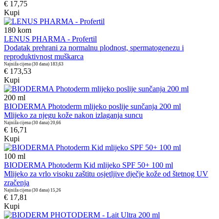
€ 17,75
Kupi
180
kom
LENUS PHARMA - Profertil
Dodatak prehrani za normalnu plodnost, spermatogenezu i
reproduktivnost muškarca
Najniža cijena (30 dana)
183,63
€ 173,53
Kupi
200
ml
BIODERMA Photoderm mlijeko poslije sunčanja 200 ml
Mlijeko za njegu kože nakon izlaganja suncu
Najniža cijena (30 dana)
20,66
€ 16,71
Kupi
100
ml
BIODERMA Photoderm Kid mlijeko SPF 50+ 100 ml
Mlijeko za vrlo visoku zaštitu osjetljive dječje kože od štetnog UV
zračenja
Najniža cijena (30 dana)
15,26
€ 17,81
Kupi