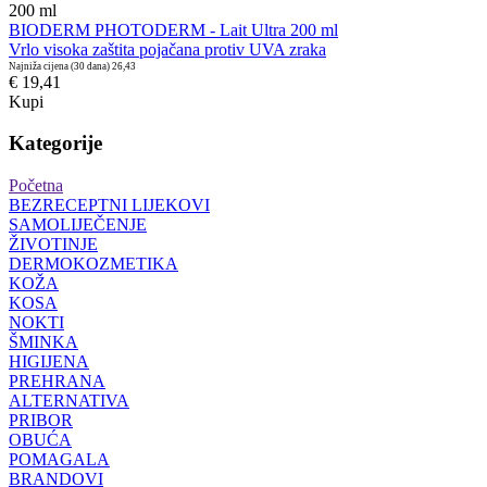
200
ml
BIODERM PHOTODERM - Lait Ultra 200 ml
Vrlo visoka zaštita pojačana protiv UVA zraka
Najniža cijena (30 dana)
26,43
€ 19,41
Kupi
Kategorije
Početna
BEZRECEPTNI LIJEKOVI
SAMOLIJEČENJE
ŽIVOTINJE
DERMOKOZMETIKA
KOŽA
KOSA
NOKTI
ŠMINKA
HIGIJENA
PREHRANA
ALTERNATIVA
PRIBOR
OBUĆA
POMAGALA
BRANDOVI