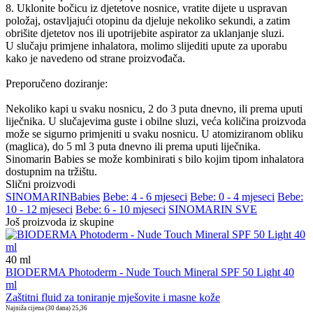
8. Uklonite bočicu iz djetetove nosnice, vratite dijete u uspravan
položaj, ostavljajući otopinu da djeluje nekoliko sekundi, a zatim
obrišite djetetov nos ili upotrijebite aspirator za uklanjanje sluzi.
U slučaju primjene inhalatora, molimo slijediti upute za uporabu
kako je navedeno od strane proizvođača.
Preporučeno doziranje:
Nekoliko kapi u svaku nosnicu, 2 do 3 puta dnevno, ili prema uputi
liječnika. U slučajevima guste i obilne sluzi, veća količina proizvoda
može se sigurno primjeniti u svaku nosnicu. U atomiziranom obliku
(maglica), do 5 ml 3 puta dnevno ili prema uputi liječnika.
Sinomarin Babies se može kombinirati s bilo kojim tipom inhalatora
dostupnim na tržištu.
Slični proizvodi
SINOMARIN
Babies
Bebe: 4 - 6 mjeseci
Bebe: 0 - 4 mjeseci
Bebe:
10 - 12 mjeseci
Bebe: 6 - 10 mjeseci
SINOMARIN SVE
Još proizvoda iz skupine
40
ml
BIODERMA Photoderm - Nude Touch Mineral SPF 50 Light 40
ml
Zaštitni fluid za toniranje mješovite i masne kože
Najniža cijena (30 dana)
25,36