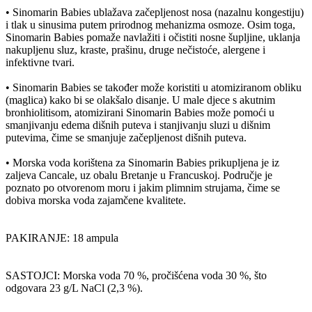
• Sinomarin Babies ublažava začepljenost nosa (nazalnu kongestiju)
i tlak u sinusima putem prirodnog mehanizma osmoze. Osim toga,
Sinomarin Babies pomaže navlažiti i očistiti nosne šupljine, uklanja
nakupljenu sluz, kraste, prašinu, druge nečistoće, alergene i
infektivne tvari.
• Sinomarin Babies se također može koristiti u atomiziranom obliku
(maglica) kako bi se olakšalo disanje. U male djece s akutnim
bronhiolitisom, atomizirani Sinomarin Babies može pomoći u
smanjivanju edema dišnih puteva i stanjivanju sluzi u dišnim
putevima, čime se smanjuje začepljenost dišnih puteva.
• Morska voda korištena za Sinomarin Babies prikupljena je iz
zaljeva Cancale, uz obalu Bretanje u Francuskoj. Područje je
poznato po otvorenom moru i jakim plimnim strujama, čime se
dobiva morska voda zajamčene kvalitete.
PAKIRANJE: 18 ampula
SASTOJCI: Morska voda 70 %, pročišćena voda 30 %, što
odgovara 23 g/L NaCl (2,3 %).