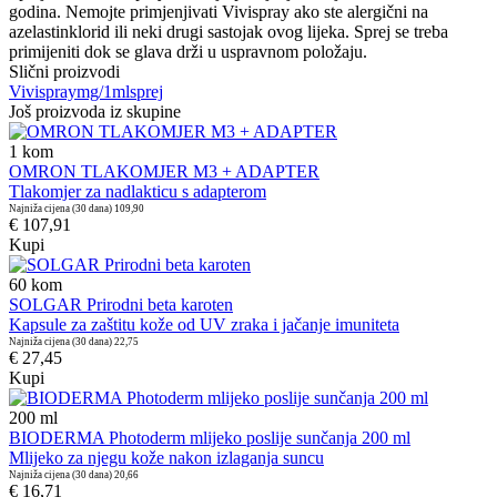
godina. Nemojte primjenjivati Vivispray ako ste alergični na
azelastinklorid ili neki drugi sastojak ovog lijeka. Sprej se treba
primijeniti dok se glava drži u uspravnom položaju.
Slični proizvodi
Vivispray
mg/1ml
sprej
Još proizvoda iz skupine
1
kom
OMRON TLAKOMJER M3 + ADAPTER
Tlakomjer za nadlakticu s adapterom
Najniža cijena (30 dana)
109,90
€ 107,91
Kupi
60
kom
SOLGAR Prirodni beta karoten
Kapsule za zaštitu kože od UV zraka i jačanje imuniteta
Najniža cijena (30 dana)
22,75
€ 27,45
Kupi
200
ml
BIODERMA Photoderm mlijeko poslije sunčanja 200 ml
Mlijeko za njegu kože nakon izlaganja suncu
Najniža cijena (30 dana)
20,66
€ 16,71