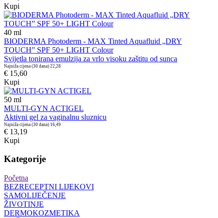
Kupi
40
ml
BIODERMA Photoderm - MAX Tinted Aquafluid „DRY
TOUCH” SPF 50+ LIGHT Colour
Svijetla tonirana emulzija za vrlo visoku zaštitu od sunca
Najniža cijena (30 dana)
22,28
€ 15,60
Kupi
50
ml
MULTI-GYN ACTIGEL
Aktivni gel za vaginalnu sluznicu
Najniža cijena (30 dana)
16,49
€ 13,19
Kupi
Kategorije
Početna
BEZRECEPTNI LIJEKOVI
SAMOLIJEČENJE
ŽIVOTINJE
DERMOKOZMETIKA