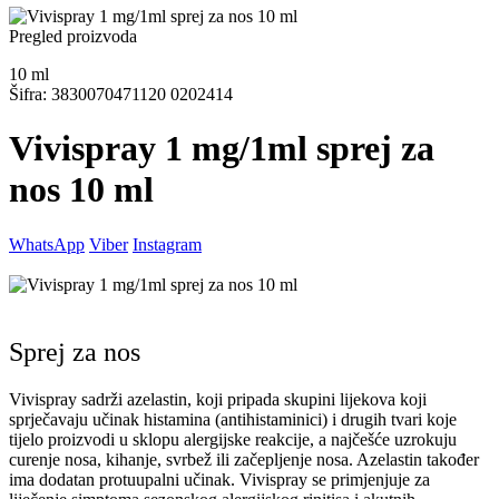
Pregled proizvoda
10
ml
Šifra: 3830070471120 0202414
Vivispray 1 mg/1ml sprej za
nos 10 ml
WhatsApp
Viber
Instagram
Sprej za nos
Vivispray sadrži azelastin, koji pripada skupini lijekova koji
sprječavaju učinak histamina (antihistaminici) i drugih tvari koje
tijelo proizvodi u sklopu alergijske reakcije, a najčešće uzrokuju
curenje nosa, kihanje, svrbež ili začepljenje nosa. Azelastin također
ima dodatan protuupalni učinak. Vivispray se primjenjuje za