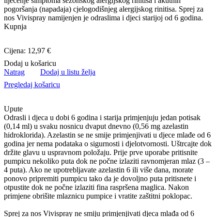
liječenje simptoma sezonskog alergijskog rinitisa i akutnih
pogoršanja (napadaja) cjelogodišnjeg alergijskog rinitisa. Sprej za
nos Vivispray namijenjen je odraslima i djeci starijoj od 6 godina.
Kupnja
Cijena: 12,97 €
Dodaj u košaricu
Natrag
Dodaj u listu želja
Pregledaj košaricu
Upute
Odrasli i djeca u dobi 6 godina i starija primjenjuju jedan potisak
(0,14 ml) u svaku nosnicu dvaput dnevno (0,56 mg azelastin
hidroklorida). Azelastin se ne smije primjenjivati u djece mlađe od 6
godina jer nema podataka o sigurnosti i djelotvornosti. Uštrcajte dok
držite glavu u uspravnom položaju. Prije prve uporabe pritisnite
pumpicu nekoliko puta dok ne počne izlaziti ravnomjeran mlaz (3 –
4 puta). Ako ne upotrebljavate azelastin 6 ili više dana, morate
ponovo pripremiti pumpicu tako da je dovoljno puta pritisnete i
otpustite dok ne počne izlaziti fina raspršena maglica. Nakon
primjene obrišite mlaznicu pumpice i vratite zaštitni poklopac.
Sprej za nos Vivispray ne smiju primjenjivati djeca mlađa od 6