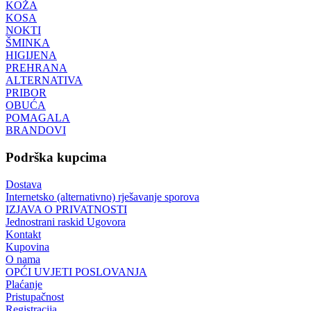
KOŽA
KOSA
NOKTI
ŠMINKA
HIGIJENA
PREHRANA
ALTERNATIVA
PRIBOR
OBUĆA
POMAGALA
BRANDOVI
Podrška kupcima
Dostava
Internetsko (alternativno) rješavanje sporova
IZJAVA O PRIVATNOSTI
Jednostrani raskid Ugovora
Kontakt
Kupovina
O nama
OPĆI UVJETI POSLOVANJA
Plaćanje
Pristupačnost
Registracija