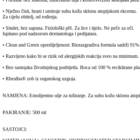
• Nježno čisti, hrani i umiruje suhu kožu sklonu atopijskom ekcemu.
Za cijelu obitelj, od rođenja.
• Sindet, bez sapuna. Fiziološki pH. Za lice i tijelo. Ne peče za oči.
Ispitano pod nadzorom dermatologa i pedijatara.
• Clean and Green opredijeljenost: Biorazgradiva formula sadrži 91% s
• Razvijeno kako bi se rizik od alergijskih reakcija sveo na minimum.
• Bez sastojaka životinjskog podrijetla. Boca od 100 % reciklirane pla
• Rhealba® zob iz organskog uzgoja.
NAMJENA: Emolijentno ulje za tuširanje. Za suhu kožu sklonu atopiji
PAKIRANJE: 500 ml
SASTOJCI: