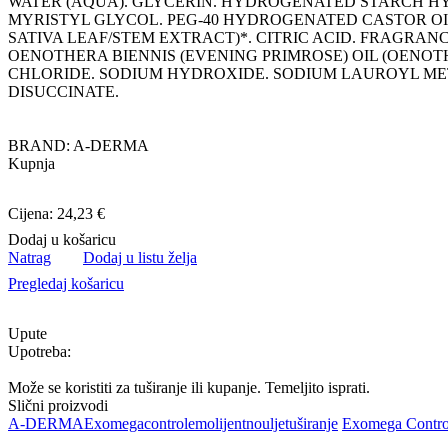
WATER (AQUA). GLYCERIN. HYDROGENATED STARCH H
MYRISTYL GLYCOL. PEG-40 HYDROGENATED CASTOR OIL
SATIVA LEAF/STEM EXTRACT)*. CITRIC ACID. FRAGRAN
OENOTHERA BIENNIS (EVENING PRIMROSE) OIL (OENOT
CHLORIDE. SODIUM HYDROXIDE. SODIUM LAUROYL ME
DISUCCINATE.
BRAND: A-DERMA
Kupnja
Cijena: 24,23 €
Dodaj u košaricu
Natrag
Dodaj u listu želja
Pregledaj košaricu
Upute
Upotreba:
Može se koristiti za tuširanje ili kupanje. Temeljito isprati.
Slični proizvodi
A-DERMA
Exomega
control
emolijentno
ulje
tuširanje
Exomega Contro