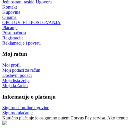
Jednostrani raskid Ugovora
Kontakt
Kupovina
O nama
OPĆI UVJETI POSLOVANJA
Plaćanje
Pristupačnost
Registracija
Reklamacije i povrati
Moj račun
Moj profil
Moji podaci za račun
Dostavni podaci
Moja lista želja
Moja košarica
Informacije o plaćanju
Sigurnost on-line trgovine
Sigurno plaćanje
Kartično plaćanje je osigurano putem Corvus Pay servisa. Ako trenutno