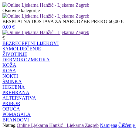
Osnovne kategorije
BESPLATNA DOSTAVA ZA NARUDŽBE PREKO 60,00 €.
0,00
€
€
BEZRECEPTNI LIJEKOVI
SAMOLIJEČENJE
ŽIVOTINJE
DERMOKOZMETIKA
KOŽA
KOSA
NOKTI
ŠMINKA
HIGIJENA
PREHRANA
ALTERNATIVA
PRIBOR
OBUĆA
POMAGALA
BRANDOVI
Natrag
Online Ljekarna Hanžić - Ljekarna Zagreb
Namjena
Čišćenje 