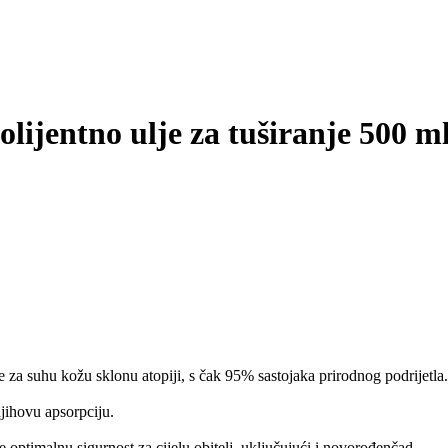
jentno ulje za tuširanje 500 m
 suhu kožu sklonu atopiji, s čak 95% sastojaka prirodnog podrijetla.
njihovu apsorpciju.
e optimalnu sigurnost za cijelu obitelj, uključujući i novorođenčad.