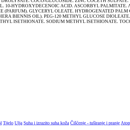
YDROLYSATE. COCO-GLUCOSIDE. ZINC COCETH SULFATE
. 10-HYDROXYDECENOIC ACID. ASCORBYL PALMITATE. A
CE (PARFUM). GLYCERYL OLEATE. HYDROGENATED PALM G
HERA BIENNIS OIL). PEG-120 METHYL GLUCOSE DIOLEAT
THYL ISETHIONATE. SODIUM METHYL ISETHIONATE. TO
l
Tijelo
Ulja
Suha i izrazito suha koža
Čišćenje - tuširanje i pranje
Atop