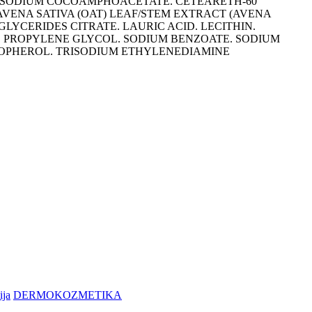
. SODIUM COCOAMPHOACETATE. CETEARETH-60
VENA SATIVA (OAT) LEAF/STEM EXTRACT (AVENA
LYCERIDES CITRATE. LAURIC ACID. LECITHIN.
E. PROPYLENE GLYCOL. SODIUM BENZOATE. SODIUM
COPHEROL. TRISODIUM ETHYLENEDIAMINE
ija
DERMOKOZMETIKA