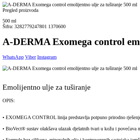
Pregled proizvoda
500
ml
Šifra: 3282779247801 1370600
A-DERMA Exomega control emoli
WhatsApp
Viber
Instagram
Emolijentno ulje za tuširanje
OPIS:
• EXOMEGA CONTROL linija predstavlja potpuno prirodno rješenje za
• BioVect®​ sustav olakšava ulazak djelatnih tvari u kožu i povećava 
• Formule bez silikona, mineralnih ulja i kontroverznih sastojaka jamč