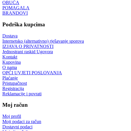
OBUĆA
POMAGALA
BRANDOVI
Podrška kupcima
Dostava
Internetsko (alternativno) rješavanje sporova
IZJAVA O PRIVATNOSTI
Jednostrani raskid Ugovora
Kontakt
Kupovina
O nama
OPĆI UVJETI POSLOVANJA
Plaćanje
Pristupačnost
Registracija
Reklamacije i povrati
Moj račun
Moj profil
Moji podaci za račun
Dostavni podaci