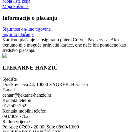
Moja lista želja
Moja košarica
Informacije o plaćanju
Sigurnost on-line trgovine
Sigurno plaćanje
Kartično plaćanje je osigurano putem Corvus Pay servisa. Ako
trenutno nije moguće prihvatiti kartice, one neće biti ponuđene kao
sredstvo plaćanja.
LJEKARNE HANŽIĆ
Sjedište
Draškovićeva 44, 10000 ZAGREB, Hrvatska
E-mail
centar@ljekarne-hanzic.hr
Kontakt telefon
01/5509-552
Kontakt mobilni telefon
091/309-7762
Radno vrijeme
Pon-pet: 07:00 - 20:00; Sub: 08:00-13:00