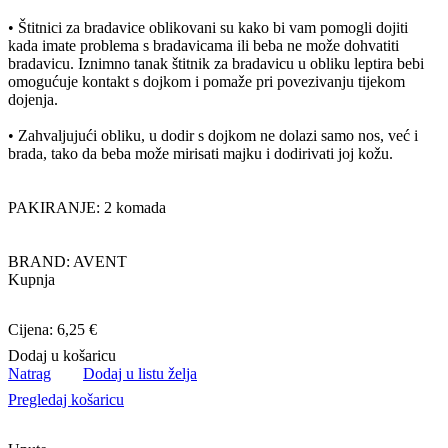
• Štitnici za bradavice oblikovani su kako bi vam pomogli dojiti
kada imate problema s bradavicama ili beba ne može dohvatiti
bradavicu. Iznimno tanak štitnik za bradavicu u obliku leptira bebi
omogućuje kontakt s dojkom i pomaže pri povezivanju tijekom
dojenja.
• Zahvaljujući obliku, u dodir s dojkom ne dolazi samo nos, već i
brada, tako da beba može mirisati majku i dodirivati joj kožu.
PAKIRANJE: 2 komada
BRAND: AVENT
Kupnja
Cijena: 6,25 €
Dodaj u košaricu
Natrag
Dodaj u listu želja
Pregledaj košaricu