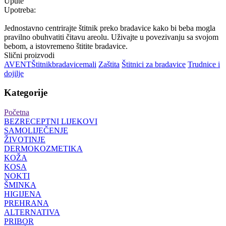
Upute
Upotreba:
Jednostavno centrirajte štitnik preko bradavice kako bi beba mogla
pravilno obuhvatiti čitavu areolu. Uživajte u povezivanju sa svojom
bebom, a istovremeno štitite bradavice.
Slični proizvodi
AVENT
Štitnik
bradavice
mali
Zaštita
Štitnici za bradavice
Trudnice i
dojilje
Kategorije
Početna
BEZRECEPTNI LIJEKOVI
SAMOLIJEČENJE
ŽIVOTINJE
DERMOKOZMETIKA
KOŽA
KOSA
NOKTI
ŠMINKA
HIGIJENA
PREHRANA
ALTERNATIVA
PRIBOR