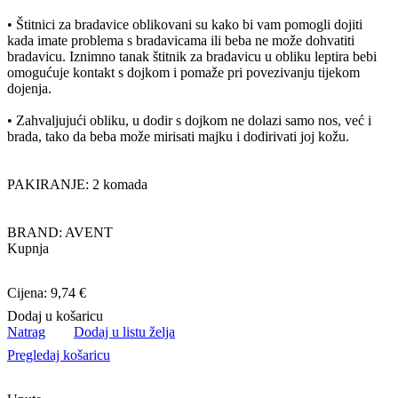
• Štitnici za bradavice oblikovani su kako bi vam pomogli dojiti
kada imate problema s bradavicama ili beba ne može dohvatiti
bradavicu. Iznimno tanak štitnik za bradavicu u obliku leptira bebi
omogućuje kontakt s dojkom i pomaže pri povezivanju tijekom
dojenja.
• Zahvaljujući obliku, u dodir s dojkom ne dolazi samo nos, već i
brada, tako da beba može mirisati majku i dodirivati joj kožu.
PAKIRANJE: 2 komada
BRAND: AVENT
Kupnja
Cijena: 9,74 €
Dodaj u košaricu
Natrag
Dodaj u listu želja
Pregledaj košaricu