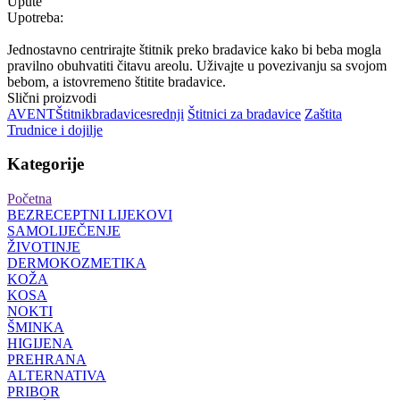
Upute
Upotreba:
Jednostavno centrirajte štitnik preko bradavice kako bi beba mogla
pravilno obuhvatiti čitavu areolu. Uživajte u povezivanju sa svojom
bebom, a istovremeno štitite bradavice.
Slični proizvodi
AVENT
Štitnik
bradavice
srednji
Štitnici za bradavice
Zaštita
Trudnice i dojilje
Kategorije
Početna
BEZRECEPTNI LIJEKOVI
SAMOLIJEČENJE
ŽIVOTINJE
DERMOKOZMETIKA
KOŽA
KOSA
NOKTI
ŠMINKA
HIGIJENA
PREHRANA
ALTERNATIVA
PRIBOR