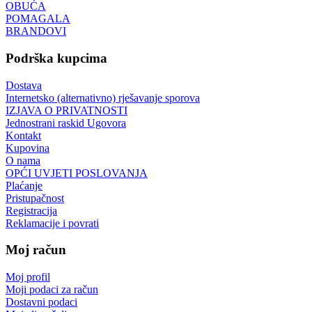
OBUĆA
POMAGALA
BRANDOVI
Podrška kupcima
Dostava
Internetsko (alternativno) rješavanje sporova
IZJAVA O PRIVATNOSTI
Jednostrani raskid Ugovora
Kontakt
Kupovina
O nama
OPĆI UVJETI POSLOVANJA
Plaćanje
Pristupačnost
Registracija
Reklamacije i povrati
Moj račun
Moj profil
Moji podaci za račun
Dostavni podaci