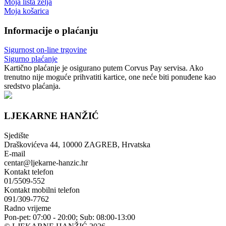
Moja lista želja
Moja košarica
Informacije o plaćanju
Sigurnost on-line trgovine
Sigurno plaćanje
Kartično plaćanje je osigurano putem Corvus Pay servisa. Ako
trenutno nije moguće prihvatiti kartice, one neće biti ponuđene kao
sredstvo plaćanja.
LJEKARNE HANŽIĆ
Sjedište
Draškovićeva 44, 10000 ZAGREB, Hrvatska
E-mail
centar@ljekarne-hanzic.hr
Kontakt telefon
01/5509-552
Kontakt mobilni telefon
091/309-7762
Radno vrijeme
Pon-pet: 07:00 - 20:00; Sub: 08:00-13:00