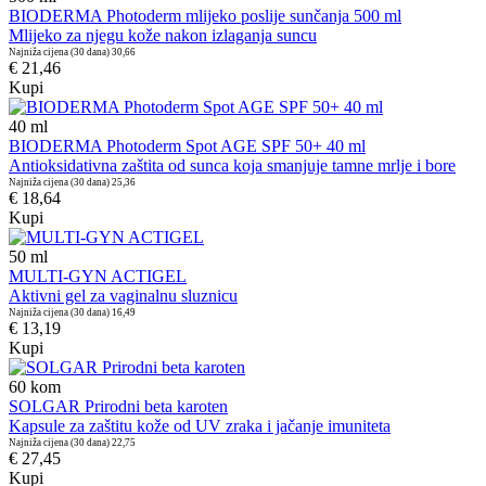
BIODERMA Photoderm mlijeko poslije sunčanja 500 ml
Mlijeko za njegu kože nakon izlaganja suncu
Najniža cijena (30 dana)
30,66
€ 21,46
Kupi
40
ml
BIODERMA Photoderm Spot AGE SPF 50+ 40 ml
Antioksidativna zaštita od sunca koja smanjuje tamne mrlje i bore
Najniža cijena (30 dana)
25,36
€ 18,64
Kupi
50
ml
MULTI-GYN ACTIGEL
Aktivni gel za vaginalnu sluznicu
Najniža cijena (30 dana)
16,49
€ 13,19
Kupi
60
kom
SOLGAR Prirodni beta karoten
Kapsule za zaštitu kože od UV zraka i jačanje imuniteta
Najniža cijena (30 dana)
22,75
€ 27,45
Kupi