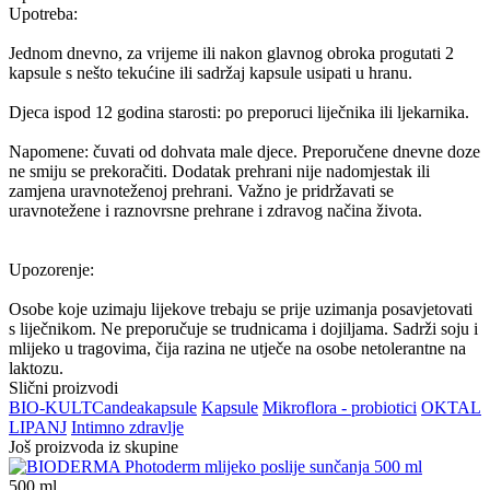
Upotreba:
Jednom dnevno, za vrijeme ili nakon glavnog obroka progutati 2
kapsule s nešto tekućine ili sadržaj kapsule usipati u hranu.
Djeca ispod 12 godina starosti: po preporuci liječnika ili ljekarnika.
Napomene: čuvati od dohvata male djece. Preporučene dnevne doze
ne smiju se prekoračiti. Dodatak prehrani nije nadomjestak ili
zamjena uravnoteženoj prehrani. Važno je pridržavati se
uravnotežene i raznovrsne prehrane i zdravog načina života.
Upozorenje:
Osobe koje uzimaju lijekove trebaju se prije uzimanja posavjetovati
s liječnikom. Ne preporučuje se trudnicama i dojiljama. Sadrži soju i
mlijeko u tragovima, čija razina ne utječe na osobe netolerantne na
laktozu.
Slični proizvodi
BIO-KULT
Candea
kapsule
Kapsule
Mikroflora - probiotici
OKTAL
LIPANJ
Intimno zdravlje
Još proizvoda iz skupine
500
ml