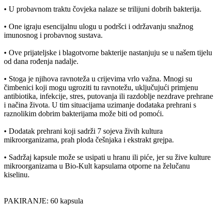
• U probavnom traktu čovjeka nalaze se trilijuni dobrih bakterija.
• One igraju esencijalnu ulogu u podršci i održavanju snažnog
imunosnog i probavnog sustava.
• Ove prijateljske i blagotvorne bakterije nastanjuju se u našem tijelu
od dana rođenja nadalje.
• Stoga je njihova ravnoteža u crijevima vrlo važna. Mnogi su
čimbenici koji mogu ugroziti tu ravnotežu, uključujući primjenu
antibiotika, infekcije, stres, putovanja ili razdoblje nezdrave prehrane
i načina života. U tim situacijama uzimanje dodataka prehrani s
raznolikim dobrim bakterijama može biti od pomoći.
• Dodatak prehrani koji sadrži 7 sojeva živih kultura
mikroorganizama, prah ploda češnjaka i ekstrakt grejpa.
• Sadržaj kapsule može se usipati u hranu ili piće, jer su žive kulture
mikroorganizama u Bio-Kult kapsulama otporne na želučanu
kiselinu.
PAKIRANJE: 60 kapsula