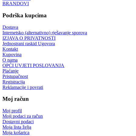
BRANDOVI
Podrška kupcima
Dostava
Internetsko (alternativno) rješavanje sporova
IZJAVA O PRIVATNOSTI
Jednostrani raskid Ugovora
Kontakt
Kupovina
O nama
OPĆI UVJETI POSLOVANJA
Plaćanje
Pristupačnost
Registracija
Reklamacije i povrati
Moj račun
Moj profil
Moji podaci za račun
Dostavni podaci
Moja lista želja
Moja košarica