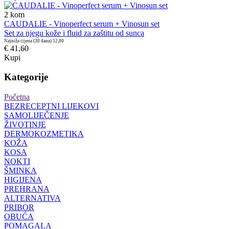
2
kom
CAUDALIE - Vinoperfect serum + Vinosun set
Set za njegu kože i fluid za zaštitu od sunca
Najniža cijena (30 dana)
52,00
€ 41,60
Kupi
Kategorije
Početna
BEZRECEPTNI LIJEKOVI
SAMOLIJEČENJE
ŽIVOTINJE
DERMOKOZMETIKA
KOŽA
KOSA
NOKTI
ŠMINKA
HIGIJENA
PREHRANA
ALTERNATIVA
PRIBOR
OBUĆA
POMAGALA