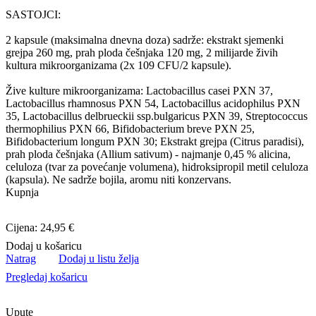
SASTOJCI:
2 kapsule (maksimalna dnevna doza) sadrže: ekstrakt sjemenki
grejpa 260 mg, prah ploda češnjaka 120 mg, 2 milijarde živih
kultura mikroorganizama (2x 109 CFU/2 kapsule).
Žive kulture mikroorganizama: Lactobacillus casei PXN 37,
Lactobacillus rhamnosus PXN 54, Lactobacillus acidophilus PXN
35, Lactobacillus delbrueckii ssp.bulgaricus PXN 39, Streptococcus
thermophilius PXN 66, Bifidobacterium breve PXN 25,
Bifidobacterium longum PXN 30; Ekstrakt grejpa (Citrus paradisi),
prah ploda češnjaka (Allium sativum) - najmanje 0,45 % alicina,
celuloza (tvar za povećanje volumena), hidroksipropil metil celuloza
(kapsula). Ne sadrže bojila, aromu niti konzervans.
Kupnja
Cijena: 24,95 €
Dodaj u košaricu
Natrag
Dodaj u listu želja
Pregledaj košaricu
Upute