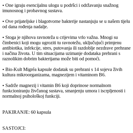
• One igraju esencijalnu ulogu u podršci i održavanju snažnog
imunosnog i probavnog sustava.
• Ove prijateljske i blagotvorne bakterije nastanjuju se u našem tijelu
od dana rođenja nadalje.
• Stoga je njihova ravnoteža u crijevima vrlo važna. Mnogi su
čimbenici koji mogu ugroziti tu ravnotežu, uključujući primjenu
antibiotika, infekcije, stres, putovanja ili razdoblje nezdrave prehrane
i načina života. U tim situacijama uzimanje dodataka prehrani s
raznolikim dobrim bakterijama može biti od pomoći.
• Bio-Kult Migréa kapsule dodatak su prehrani s 14 sojeva živih
kultura mikroorganizama, magnezijem i vitaminom B6.
• Sadrže magnezij i vitamin B6 koji doprinose normalnom
funkcioniranju živčanog sustava, smanjenju umora i iscrpljenosti i
normalnoj psihološkoj funkciji.
PAKIRANJE: 60 kapsula
SASTOJCI: