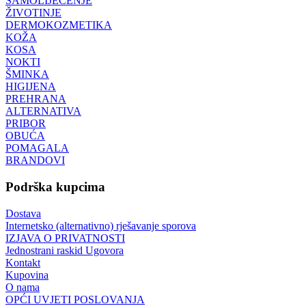
SAMOLIJEČENJE
ŽIVOTINJE
DERMOKOZMETIKA
KOŽA
KOSA
NOKTI
ŠMINKA
HIGIJENA
PREHRANA
ALTERNATIVA
PRIBOR
OBUĆA
POMAGALA
BRANDOVI
Podrška kupcima
Dostava
Internetsko (alternativno) rješavanje sporova
IZJAVA O PRIVATNOSTI
Jednostrani raskid Ugovora
Kontakt
Kupovina
O nama
OPĆI UVJETI POSLOVANJA