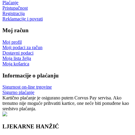
Plaćanje
Pristupačnost
Registracija
Reklamacije i povrati
Moj račun
Moj profil
Moji podaci za račun
Dostavni podaci
Moja lista želja
Moja košarica
Informacije o plaćanju
Sigurnost on-line trgovine
Sigurno plaćanje
Kartično plaćanje je osigurano putem Corvus Pay servisa. Ako
trenutno nije moguće prihvatiti kartice, one neće biti ponuđene kao
sredstvo plaćanja.
LJEKARNE HANŽIĆ