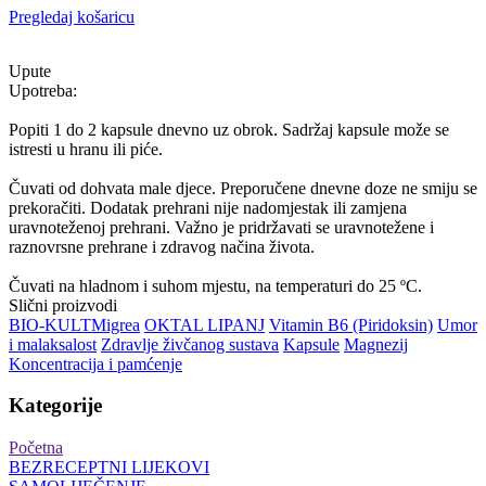
Pregledaj košaricu
Upute
Upotreba:
Popiti 1 do 2 kapsule dnevno uz obrok. Sadržaj kapsule može se
istresti u hranu ili piće.
Čuvati od dohvata male djece. Preporučene dnevne doze ne smiju se
prekoračiti. Dodatak prehrani nije nadomjestak ili zamjena
uravnoteženoj prehrani. Važno je pridržavati se uravnotežene i
raznovrsne prehrane i zdravog načina života.
Čuvati na hladnom i suhom mjestu, na temperaturi do 25 ºC.
Slični proizvodi
BIO-KULT
Migrea
OKTAL LIPANJ
Vitamin B6 (Piridoksin)
Umor
i malaksalost
Zdravlje živčanog sustava
Kapsule
Magnezij
Koncentracija i pamćenje
Kategorije
Početna
BEZRECEPTNI LIJEKOVI