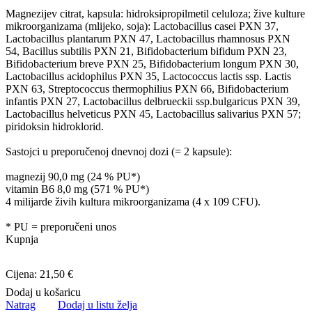
Magnezijev citrat, kapsula: hidroksipropilmetil celuloza; žive kulture
mikroorganizama (mlijeko, soja): Lactobacillus casei PXN 37,
Lactobacillus plantarum PXN 47, Lactobacillus rhamnosus PXN
54, Bacillus subtilis PXN 21, Bifidobacterium bifidum PXN 23,
Bifidobacterium breve PXN 25, Bifidobacterium longum PXN 30,
Lactobacillus acidophilus PXN 35, Lactococcus lactis ssp. Lactis
PXN 63, Streptococcus thermophilius PXN 66, Bifidobacterium
infantis PXN 27, Lactobacillus delbrueckii ssp.bulgaricus PXN 39,
Lactobacillus helveticus PXN 45, Lactobacillus salivarius PXN 57;
piridoksin hidroklorid.
Sastojci u preporučenoj dnevnoj dozi (= 2 kapsule):
magnezij 90,0 mg (24 % PU*)
vitamin B6 8,0 mg (571 % PU*)
4 milijarde živih kultura mikroorganizama (4 x 109 CFU).
* PU = preporučeni unos
Kupnja
Cijena: 21,50 €
Dodaj u košaricu
Natrag
Dodaj u listu želja