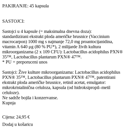
PAKIRANJE: 45 kapsula
SASTOJCI:
Sastojci u 4 kapsule (= maksimalna dnevna doza):
standardizirani ekstrakt ploda američke brusnice (Vaccinium
macrocarpon) 1000 mg s najmanje 72,0 mg proantocijanidina,
vitamin A 640 μg (80 % PU*), 2 milijarde živih kultura
mikroorganizama (2 x 109 CFU): Lactobacillus acidophilus PXN®
35™, Lactobacillus plantarum PXN® 47™.
* PU = preporuceni unos
Sastojci: Žive kulture mikroorganizama: Lactobacillus acidophilus
PXN® 35™, Lactobacillus plantarum PXN® 47™, patentirani
ekstrakt ploda američke brusnice, retinil acetat, emulgator:
mikrokristalinična celuloza, kapsula (od hidroksipropil–metil
celuloze).
Ne sadrže bojila i konzervanse.
Kupnja
Cijena: 24,95 €
Dodaj u košaricu