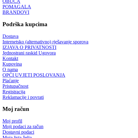
OBUĆA
POMAGALA
BRANDOVI
Podrška kupcima
Dostava
Internetsko (alternativno) rješavanje sporova
IZJAVA O PRIVATNOSTI
Jednostrani raskid Ugovora
Kontakt
Kupovina
O nama
OPĆI UVJETI POSLOVANJA
Plaćanje
Pristupačnost
Registracija
Reklamacije i povrati
Moj račun
Moj profil
Moji podaci za račun
Dostavni podaci
Moja lista želja