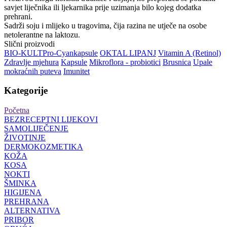
savjet liječnika ili ljekarnika prije uzimanja bilo kojeg dodatka
prehrani.
Sadrži soju i mlijeko u tragovima, čija razina ne utječe na osobe
netolerantne na laktozu.
Slični proizvodi
BIO-KULT
Pro-Cyan
kapsule
OKTAL LIPANJ
Vitamin A (Retinol)
Zdravlje mjehura
Kapsule
Mikroflora - probiotici
Brusnica
Upale
mokraćnih puteva
Imunitet
Kategorije
Početna
BEZRECEPTNI LIJEKOVI
SAMOLIJEČENJE
ŽIVOTINJE
DERMOKOZMETIKA
KOŽA
KOSA
NOKTI
ŠMINKA
HIGIJENA
PREHRANA
ALTERNATIVA
PRIBOR