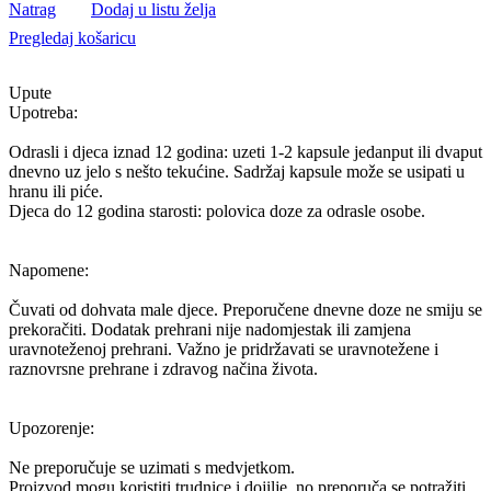
Natrag
Dodaj u listu želja
Pregledaj košaricu
Upute
Upotreba:
Odrasli i djeca iznad 12 godina: uzeti 1-2 kapsule jedanput ili dvaput
dnevno uz jelo s nešto tekućine. Sadržaj kapsule može se usipati u
hranu ili piće.
Djeca do 12 godina starosti: polovica doze za odrasle osobe.
Napomene:
Čuvati od dohvata male djece. Preporučene dnevne doze ne smiju se
prekoračiti. Dodatak prehrani nije nadomjestak ili zamjena
uravnoteženoj prehrani. Važno je pridržavati se uravnotežene i
raznovrsne prehrane i zdravog načina života.
Upozorenje:
Ne preporučuje se uzimati s medvjetkom.
Proizvod mogu koristiti trudnice i dojilje, no preporuča se potražiti