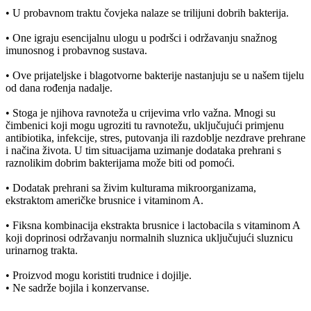
• U probavnom traktu čovjeka nalaze se trilijuni dobrih bakterija.
• One igraju esencijalnu ulogu u podršci i održavanju snažnog
imunosnog i probavnog sustava.
• Ove prijateljske i blagotvorne bakterije nastanjuju se u našem tijelu
od dana rođenja nadalje.
• Stoga je njihova ravnoteža u crijevima vrlo važna. Mnogi su
čimbenici koji mogu ugroziti tu ravnotežu, uključujući primjenu
antibiotika, infekcije, stres, putovanja ili razdoblje nezdrave prehrane
i načina života. U tim situacijama uzimanje dodataka prehrani s
raznolikim dobrim bakterijama može biti od pomoći.
• Dodatak prehrani sa živim kulturama mikroorganizama,
ekstraktom američke brusnice i vitaminom A.
• Fiksna kombinacija ekstrakta brusnice i lactobacila s vitaminom A
koji doprinosi održavanju normalnih sluznica uključujući sluznicu
urinarnog trakta.
• Proizvod mogu koristiti trudnice i dojilje.
• Ne sadrže bojila i konzervanse.