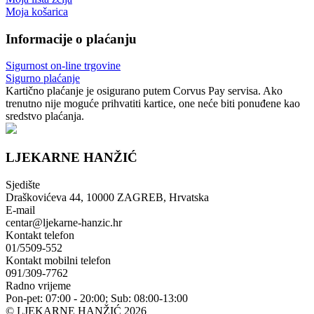
Moja košarica
Informacije o plaćanju
Sigurnost on-line trgovine
Sigurno plaćanje
Kartično plaćanje je osigurano putem Corvus Pay servisa. Ako
trenutno nije moguće prihvatiti kartice, one neće biti ponuđene kao
sredstvo plaćanja.
LJEKARNE HANŽIĆ
Sjedište
Draškovićeva 44, 10000 ZAGREB, Hrvatska
E-mail
centar@ljekarne-hanzic.hr
Kontakt telefon
01/5509-552
Kontakt mobilni telefon
091/309-7762
Radno vrijeme
Pon-pet: 07:00 - 20:00; Sub: 08:00-13:00
© LJEKARNE HANŽIĆ 2026