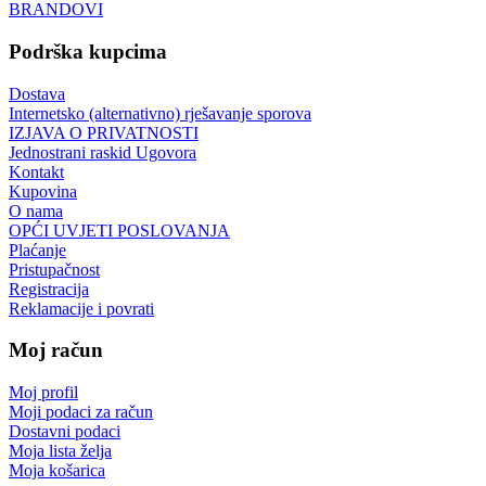
BRANDOVI
Podrška kupcima
Dostava
Internetsko (alternativno) rješavanje sporova
IZJAVA O PRIVATNOSTI
Jednostrani raskid Ugovora
Kontakt
Kupovina
O nama
OPĆI UVJETI POSLOVANJA
Plaćanje
Pristupačnost
Registracija
Reklamacije i povrati
Moj račun
Moj profil
Moji podaci za račun
Dostavni podaci
Moja lista želja
Moja košarica