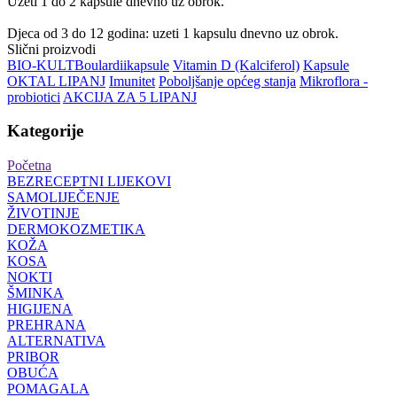
Uzeti 1 do 2 kapsule dnevno uz obrok.
Djeca od 3 do 12 godina: uzeti 1 kapsulu dnevno uz obrok.
Slični proizvodi
BIO-KULT
Boulardii
kapsule
Vitamin D (Kalciferol)
Kapsule
OKTAL LIPANJ
Imunitet
Poboljšanje općeg stanja
Mikroflora -
probiotici
AKCIJA ZA 5 LIPANJ
Kategorije
Početna
BEZRECEPTNI LIJEKOVI
SAMOLIJEČENJE
ŽIVOTINJE
DERMOKOZMETIKA
KOŽA
KOSA
NOKTI
ŠMINKA
HIGIJENA
PREHRANA
ALTERNATIVA
PRIBOR
OBUĆA
POMAGALA