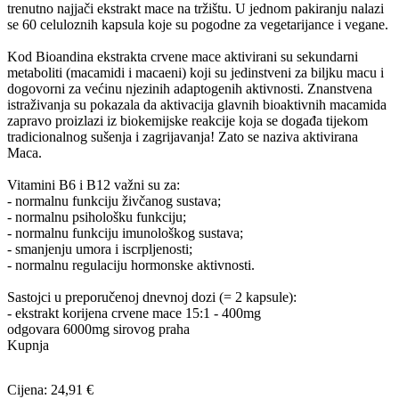
trenutno najjači ekstrakt mace na tržištu. U jednom pakiranju nalazi
se 60 celuloznih kapsula koje su pogodne za vegetarijance i vegane.
Kod Bioandina ekstrakta crvene mace aktivirani su sekundarni
metaboliti (macamidi i macaeni) koji su jedinstveni za biljku macu i
dogovorni za većinu njezinih adaptogenih aktivnosti. Znanstvena
istraživanja su pokazala da aktivacija glavnih bioaktivnih macamida
zapravo proizlazi iz biokemijske reakcije koja se događa tijekom
tradicionalnog sušenja i zagrijavanja! Zato se naziva aktivirana
Maca.
Vitamini B6 i B12 važni su za:
- normalnu funkciju živčanog sustava;
- normalnu psihološku funkciju;
- normalnu funkciju imunološkog sustava;
- smanjenju umora i iscrpljenosti;
- normalnu regulaciju hormonske aktivnosti.
Sastojci u preporučenoj dnevnoj dozi (= 2 kapsule):
- ekstrakt korijena crvene mace 15:1 - 400mg
odgovara 6000mg sirovog praha
Kupnja
Cijena: 24,91 €