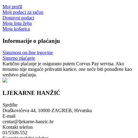
Moj profil
Moji podaci za račun
Dostavni podaci
Moja lista želja
Moja košarica
Informacije o plaćanju
Sigurnost on-line trgovine
Sigurno plaćanje
Kartično plaćanje je osigurano putem Corvus Pay servisa. Ako
trenutno nije moguće prihvatiti kartice, one neće biti ponuđene kao
sredstvo plaćanja.
LJEKARNE HANŽIĆ
Sjedište
Draškovićeva 44, 10000 ZAGREB, Hrvatska
E-mail
centar@ljekarne-hanzic.hr
Kontakt telefon
01/5509-552