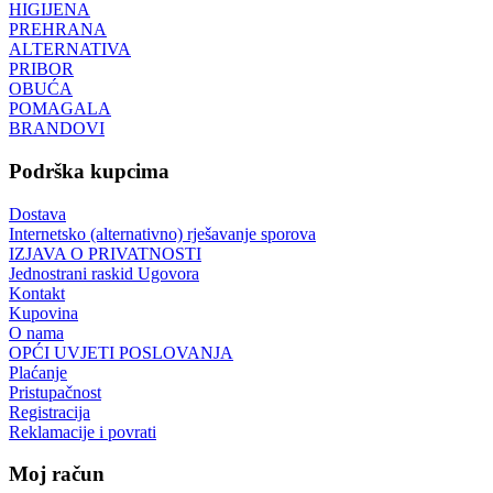
HIGIJENA
PREHRANA
ALTERNATIVA
PRIBOR
OBUĆA
POMAGALA
BRANDOVI
Podrška kupcima
Dostava
Internetsko (alternativno) rješavanje sporova
IZJAVA O PRIVATNOSTI
Jednostrani raskid Ugovora
Kontakt
Kupovina
O nama
OPĆI UVJETI POSLOVANJA
Plaćanje
Pristupačnost
Registracija
Reklamacije i povrati
Moj račun