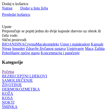
Dodaj u košaricu
Natrag
Dodaj u listu želja
Pregledaj košaricu
Upute
Preporučuje se popiti jednu do dvije kapsule dnevno uz obrok ili
čašu vode.
Slični proizvodi
BIOANDINA
Crvena
Maca
kompleks
Umor i malaksalost
Kapsule
Njega
Imunitet
Zdravlje živčanog sustava
Umirivanje
Maca
Zaštita
Poboljšanje općeg stanja
Koncentracija i pamćenje
Kategorije
Početna
BEZRECEPTNI LIJEKOVI
SAMOLIJEČENJE
ŽIVOTINJE
DERMOKOZMETIKA
KOŽA
KOSA
NOKTI
ŠMINKA