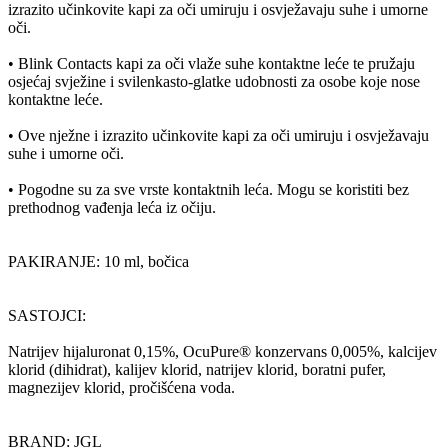
izrazito učinkovite kapi za oči umiruju i osvježavaju suhe i umorne
oči.
• Blink Contacts kapi za oči vlaže suhe kontaktne leće te pružaju
osjećaj svježine i svilenkasto-glatke udobnosti za osobe koje nose
kontaktne leće.
• Ove nježne i izrazito učinkovite kapi za oči umiruju i osvježavaju
suhe i umorne oči.
• Pogodne su za sve vrste kontaktnih leća. Mogu se koristiti bez
prethodnog vađenja leća iz očiju.
PAKIRANJE: 10 ml, bočica
SASTOJCI:
Natrijev hijaluronat 0,15%, OcuPure® konzervans 0,005%, kalcijev
klorid (dihidrat), kalijev klorid, natrijev klorid, boratni pufer,
magnezijev klorid, pročišćena voda.
BRAND: JGL