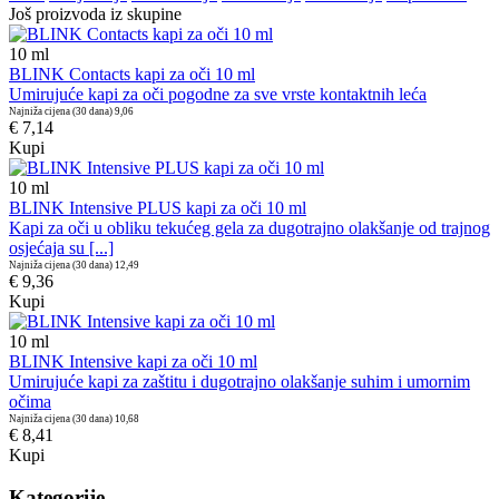
Još proizvoda iz skupine
10
ml
BLINK Contacts kapi za oči 10 ml
Umirujuće kapi za oči pogodne za sve vrste kontaktnih leća
Najniža cijena (30 dana)
9,06
€ 7,14
Kupi
10
ml
BLINK Intensive PLUS kapi za oči 10 ml
Kapi za oči u obliku tekućeg gela za dugotrajno olakšanje od trajnog
osjećaja su [...]
Najniža cijena (30 dana)
12,49
€ 9,36
Kupi
10
ml
BLINK Intensive kapi za oči 10 ml
Umirujuće kapi za zaštitu i dugotrajno olakšanje suhim i umornim
očima
Najniža cijena (30 dana)
10,68
€ 8,41
Kupi
Kategorije