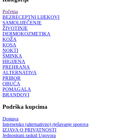
Početna
BEZRECEPTNI LIJEKOVI
SAMOLIJEČENJE
ŽIVOTINJE
DERMOKOZMETIKA
KOŽA
KOSA
NOKTI
ŠMINKA
HIGIJENA
PREHRANA
ALTERNATIVA
PRIBOR
OBUĆA
POMAGALA
BRANDOVI
Podrška kupcima
Dostava
Internetsko (alternativno) rješavanje sporova
IZJAVA O PRIVATNOSTI
Jednostrani raskid Ugovora