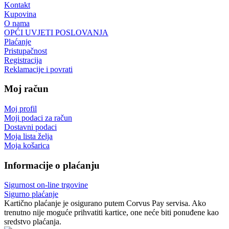
Kontakt
Kupovina
O nama
OPĆI UVJETI POSLOVANJA
Plaćanje
Pristupačnost
Registracija
Reklamacije i povrati
Moj račun
Moj profil
Moji podaci za račun
Dostavni podaci
Moja lista želja
Moja košarica
Informacije o plaćanju
Sigurnost on-line trgovine
Sigurno plaćanje
Kartično plaćanje je osigurano putem Corvus Pay servisa. Ako
trenutno nije moguće prihvatiti kartice, one neće biti ponuđene kao
sredstvo plaćanja.