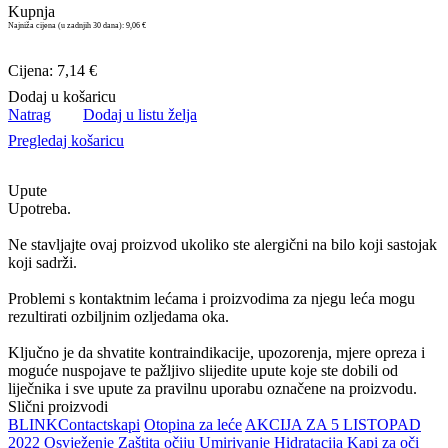
Kupnja
Najniža cijena (u zadnjih 30 dana):
9,06 €
Cijena: 7,14 €
Dodaj u košaricu
Natrag
Dodaj u listu želja
Pregledaj košaricu
Upute
Upotreba.
Ne stavljajte ovaj proizvod ukoliko ste alergični na bilo koji sastojak
koji sadrži.
Problemi s kontaktnim lećama i proizvodima za njegu leća mogu
rezultirati ozbiljnim ozljedama oka.
Ključno je da shvatite kontraindikacije, upozorenja, mjere opreza i
moguće nuspojave te pažljivo slijedite upute koje ste dobili od
liječnika i sve upute za pravilnu uporabu označene na proizvodu.
Slični proizvodi
BLINK
Contacts
kapi
Otopina za leće
AKCIJA ZA 5 LISTOPAD
2022
Osvježenje
Zaštita očiju
Umirivanje
Hidratacija
Kapi za oči