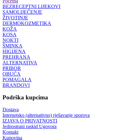
Početna
BEZRECEPTNI LIJEKOVI
SAMOLIJEČENJE
ŽIVOTINJE
DERMOKOZMETIKA
KOŽA
KOSA
NOKTI
ŠMINKA
HIGIJENA
PREHRANA
ALTERNATIVA
PRIBOR
OBUĆA
POMAGALA
BRANDOVI
Podrška kupcima
Dostava
Internetsko (alternativno) rješavanje sporova
IZJAVA O PRIVATNOSTI
Jednostrani raskid Ugovora
Kontakt
Kupovina