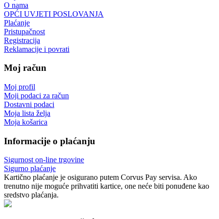
O nama
OPĆI UVJETI POSLOVANJA
Plaćanje
Pristupačnost
Registracija
Reklamacije i povrati
Moj račun
Moj profil
Moji podaci za račun
Dostavni podaci
Moja lista želja
Moja košarica
Informacije o plaćanju
Sigurnost on-line trgovine
Sigurno plaćanje
Kartično plaćanje je osigurano putem Corvus Pay servisa. Ako
trenutno nije moguće prihvatiti kartice, one neće biti ponuđene kao
sredstvo plaćanja.