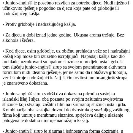
•​ Junior-angin® je posebno razvijen za potrebe djece. Nudi nježno i
učinkovito rješenje pogodno za djecu koja pate od grlobolje ili
nadražujućeg kašlja.
•​ Protiv grlobolje i nadražujućeg kašlja.
•​ Za djecu u dobi iznad jedne godine. Ukusna aroma trešnje. Bez
alkohola i šećera.
•​ Kod djece, osim grlobolje, uz običnu prehladu veže se i nadražajni
kašalj koji može biti izuzetno iscrpljujući. Napadaji kašlja kao dio
prehlade, uzrokovani su upalom sluznice u predjelu usta i grla. U
tom slučaju junior-angin® sirup sa svojom patentiranom aktivnom
formulom nudi idealno rješenje, jer ne samo da ublažava grlobolju,
već i smiruje nadražujući kašalj. Učinkovitost junior-angin® sirupa
je znanstveno dokazana.
•​ Junior-angin® sirup sadrži dva dokazana prirodna sastojka
islandski lišaj I sljez, oba poznata po svojim zaštitnim svojstvima
sluznice koji stvaraju zaštitni film na iziritiranoj sluznici usta i grla.
Kombinacija oba sastojka dovodi do dvostrukog snažnijeg zaštitnog
filma koji umiruje membranu sluznice, sprječava daljnje ulaženje
patogena te dodatno umiruje nadražajni kašalj.
•​ Junior-angin® sirup je sigurna i jednostavna forma doziranja, u