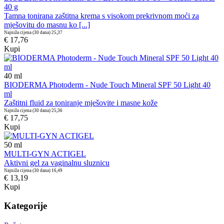
40 g
Tamna tonirana zaštitna krema s visokom prekrivnom moći za
mješovitu do masnu ko [...]
Najniža cijena (30 dana)
25,37
€ 17,76
Kupi
40
ml
BIODERMA Photoderm - Nude Touch Mineral SPF 50 Light 40
ml
Zaštitni fluid za toniranje mješovite i masne kože
Najniža cijena (30 dana)
25,36
€ 17,75
Kupi
50
ml
MULTI-GYN ACTIGEL
Aktivni gel za vaginalnu sluznicu
Najniža cijena (30 dana)
16,49
€ 13,19
Kupi
Kategorije