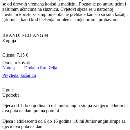
se od drevnih vremena koristi u medicini. Poznat je po umirujućim i
zaštitnim učincima na sluznicu. Cvjetovi sljeza se u narodnoj
medicini koriste za simptome obične prehlade kao što su suhi kašalj i
grlobolja, kao i kod liječenja problema s mjehurom i probavom.
BRAND: NEO-ANGIN
Kupnja
Cijena: 7,15 €
Dodaj u košaricu
Natrag
Dodaj u listu želja
Pregledaj košaricu
Upute
Upotreba:
Djeca od 1 do 6 godina: 5 ml Junior-angin sirupa za djecu jednom ili
dva puta na dan, prema potrebi.
Djeca i adolescenti od 6 do 16 godina: 10 ml Junior-angin sirupa za
djecu dva puta na dan.