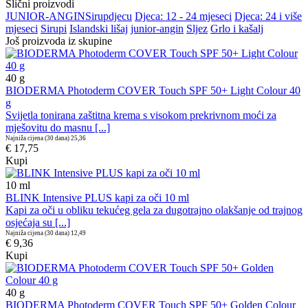
Slični proizvodi
JUNIOR-ANGIN
Sirup
djecu
Djeca: 12 - 24 mjeseci
Djeca: 24 i više
mjeseci
Sirupi
Islandski lišaj
junior-angin
Sljez
Grlo i kašalj
Još proizvoda iz skupine
40
g
BIODERMA Photoderm COVER Touch SPF 50+ Light Colour 40
g
Svijetla tonirana zaštitna krema s visokom prekrivnom moći za
mješovitu do masnu [...]
Najniža cijena (30 dana)
25,36
€ 17,75
Kupi
10
ml
BLINK Intensive PLUS kapi za oči 10 ml
Kapi za oči u obliku tekućeg gela za dugotrajno olakšanje od trajnog
osjećaja su [...]
Najniža cijena (30 dana)
12,49
€ 9,36
Kupi
40
g
BIODERMA Photoderm COVER Touch SPF 50+ Golden Colour