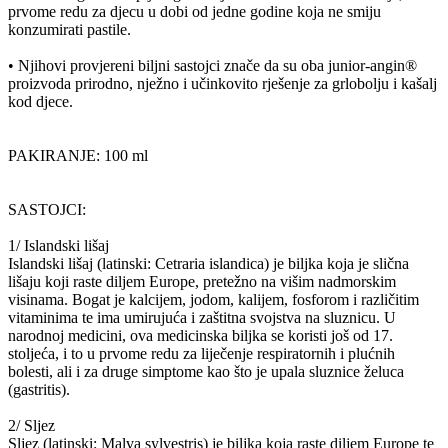
prvome redu za djecu u dobi od jedne godine koja ne smiju
konzumirati pastile.
•​ Njihovi provjereni biljni sastojci znače da su oba junior-angin®
proizvoda prirodno, nježno i učinkovito rješenje za grlobolju i kašalj
kod djece.
PAKIRANJE: 100 ml
SASTOJCI:
1/ Islandski lišaj
Islandski lišaj (latinski: Cetraria islandica) je biljka koja je slična
lišaju koji raste diljem Europe, pretežno na višim nadmorskim
visinama. Bogat je kalcijem, jodom, kalijem, fosforom i različitim
vitaminima te ima umirujuća i zaštitna svojstva na sluznicu. U
narodnoj medicini, ova medicinska biljka se koristi još od 17.
stoljeća, i to u prvome redu za liječenje respiratornih i plućnih
bolesti, ali i za druge simptome kao što je upala sluznice želuca
(gastritis).
2/ Sljez
Sljez (latinski: Malva sylvestris) je biljka koja raste diljem Europe te