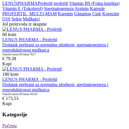
LENUS
PHARMA
Profertil
profertil
Vitamin B9 (Folna kiselina)
Vitamin E (Tokoferol)
Spermatogeneza
Arginin
Kapsule
PROFERTIL, MULTI-MAM
Karnitin
Glutation
Cink
Koenzim
Q10
Selen
Muškarci
Još proizvoda iz skupine
60
kom
LENUS PHARMA - Profertil
Dodatak prehrani za normalnu plodnost, spermatogenezu i
reproduktivnost muškarca
Najniža cijena (30 dana)
78,57
€ 79,38
Kupi
180
kom
LENUS PHARMA - Profertil
Dodatak prehrani za normalnu plodnost, spermatogenezu i
reproduktivnost muškarca
Najniža cijena (30 dana)
183,63
€ 173,53
Kupi
Kategorije
Početna