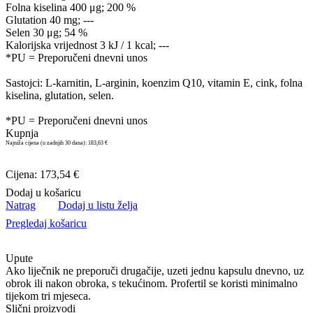
Folna kiselina 400 μg; 200 %
Glutation 40 mg; ---
Selen 30 μg; 54 %
Kalorijska vrijednost 3 kJ / 1 kcal; ---
*PU = Preporučeni dnevni unos
Sastojci: L-karnitin, L-arginin, koenzim Q10, vitamin E, cink, folna
kiselina, glutation, selen.
*PU = Preporučeni dnevni unos
Kupnja
Najniža cijena (u zadnjih 30 dana):
183,63 €
Cijena: 173,54 €
Dodaj u košaricu
Natrag
Dodaj u listu želja
Pregledaj košaricu
Upute
Ako liječnik ne preporuči drugačije, uzeti jednu kapsulu dnevno, uz
obrok ili nakon obroka, s tekućinom. Profertil se koristi minimalno
tijekom tri mjeseca.
Slični proizvodi