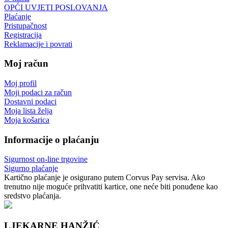
OPĆI UVJETI POSLOVANJA
Plaćanje
Pristupačnost
Registracija
Reklamacije i povrati
Moj račun
Moj profil
Moji podaci za račun
Dostavni podaci
Moja lista želja
Moja košarica
Informacije o plaćanju
Sigurnost on-line trgovine
Sigurno plaćanje
Kartično plaćanje je osigurano putem Corvus Pay servisa. Ako
trenutno nije moguće prihvatiti kartice, one neće biti ponuđene kao
sredstvo plaćanja.
LJEKARNE HANŽIĆ