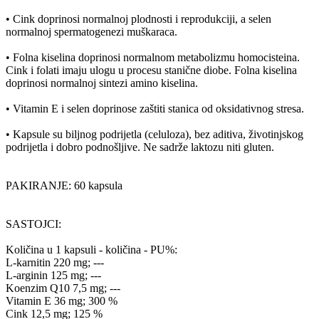
• Cink doprinosi normalnoj plodnosti i reprodukciji, a selen
normalnoj spermatogenezi muškaraca.
• Folna kiselina doprinosi normalnom metabolizmu homocisteina.
Cink i folati imaju ulogu u procesu stanične diobe. Folna kiselina
doprinosi normalnoj sintezi amino kiselina.
• Vitamin E i selen doprinose zaštiti stanica od oksidativnog stresa.
• Kapsule su biljnog podrijetla (celuloza), bez aditiva, životinjskog
podrijetla i dobro podnošljive. Ne sadrže laktozu niti gluten.
PAKIRANJE: 60 kapsula
SASTOJCI:
Količina u 1 kapsuli - količina - PU%:
L-karnitin 220 mg; ---
L-arginin 125 mg; ---
Koenzim Q10 7,5 mg; ---
Vitamin E 36 mg; 300 %
Cink 12,5 mg; 125 %