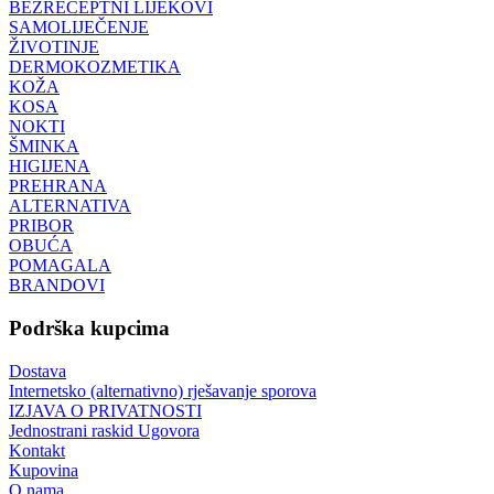
BEZRECEPTNI LIJEKOVI
SAMOLIJEČENJE
ŽIVOTINJE
DERMOKOZMETIKA
KOŽA
KOSA
NOKTI
ŠMINKA
HIGIJENA
PREHRANA
ALTERNATIVA
PRIBOR
OBUĆA
POMAGALA
BRANDOVI
Podrška kupcima
Dostava
Internetsko (alternativno) rješavanje sporova
IZJAVA O PRIVATNOSTI
Jednostrani raskid Ugovora
Kontakt
Kupovina
O nama