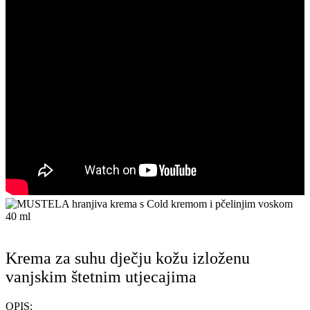
Krema za suhu dječju kožu izloženu
vanjskim štetnim utjecajima
OPIS: