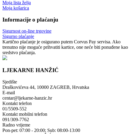
Moja lista želja
Moja košarica
Informacije o plaćanju
Sigurnost on-line trgovine
Sigurno plaćanje
Kartično plaćanje je osigurano putem Corvus Pay servisa. Ako
trenutno nije moguće prihvatiti kartice, one neće biti ponuđene kao
sredstvo plaćanja.
LJEKARNE HANŽIĆ
Sjedište
Draškovićeva 44, 10000 ZAGREB, Hrvatska
E-mail
centar@ljekarne-hanzic.hr
Kontakt telefon
01/5509-552
Kontakt mobilni telefon
091/309-7762
Radno vrijeme
Pon-pet: 07:00 - 20:00; Sub: 08:00-13:00