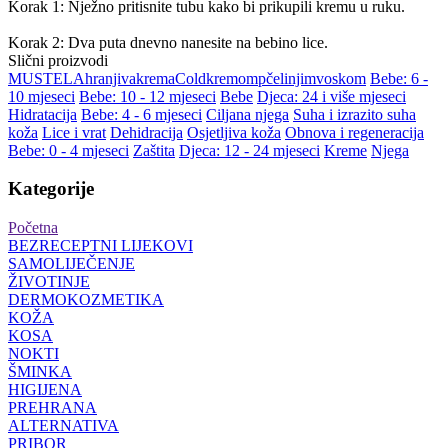
Korak 1: Nježno pritisnite tubu kako bi prikupili kremu u ruku.
Korak 2: Dva puta dnevno nanesite na bebino lice.
Slični proizvodi
MUSTELA
hranjiva
krema
Cold
kremom
pčelinjim
voskom
Bebe: 6 -
10 mjeseci
Bebe: 10 - 12 mjeseci
Bebe
Djeca: 24 i više mjeseci
Hidratacija
Bebe: 4 - 6 mjeseci
Ciljana njega
Suha i izrazito suha
koža
Lice i vrat
Dehidracija
Osjetljiva koža
Obnova i regeneracija
Bebe: 0 - 4 mjeseci
Zaštita
Djeca: 12 - 24 mjeseci
Kreme
Njega
Kategorije
Početna
BEZRECEPTNI LIJEKOVI
SAMOLIJEČENJE
ŽIVOTINJE
DERMOKOZMETIKA
KOŽA
KOSA
NOKTI
ŠMINKA
HIGIJENA
PREHRANA
ALTERNATIVA
PRIBOR