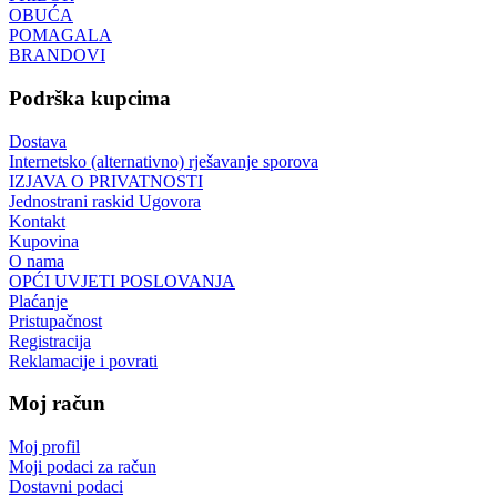
OBUĆA
POMAGALA
BRANDOVI
Podrška kupcima
Dostava
Internetsko (alternativno) rješavanje sporova
IZJAVA O PRIVATNOSTI
Jednostrani raskid Ugovora
Kontakt
Kupovina
O nama
OPĆI UVJETI POSLOVANJA
Plaćanje
Pristupačnost
Registracija
Reklamacije i povrati
Moj račun
Moj profil
Moji podaci za račun
Dostavni podaci