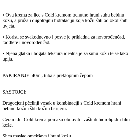
• Ova krema za lice s Cold kremom trenutno hrani suhu bebinu
kožu, a pruža i dugotrajnu hidrataciju koja kožu štiti od okolišnih
uvjeta.
• Koristi se svakodnevno i posve je prikladna za novorođenčad,
toddlere i novorođenčad.
• Njena glatka i bogata tekstura idealna je za suhu kožu te se lako
upija.
PAKIRANJE: 40ml, tuba s preklopnim čepom
SASTOJCI:
Dragocjeni pčelinji vosak u kombinaciji s Cold kremom hrani
bebinu kožu i štiti kožnu barijeru.
Ceramidi i Cold krema pomažu obnoviti i zaštititi hidrolipidni film
kože.
Shea maslac omekšava i hrani kožu.