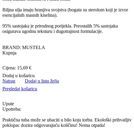
Biljna ulja imaju hranjiva svojstva (bogata su sterolom koji je izvor
esencijalnih masnih kiselina).
95% sastojaka je prirodnog porijekla. Preostalih 5% sastojaka
osigurava ugodnu teksturu i dugotrajnost formulacije.
BRAND: MUSTELA
Kupnja
Cijena: 15,69 €
Dodaj u košaricu
Natrag
Dodaj u listu želja
Pregledaj košaricu
Upute
Upotreba:
Praktična tuba može se ubaciti u bilo koju torbu. Ekološki prihvatljiv
poklopac dozira odgovarajuću količinu! Nema otpada!