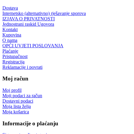
Dostava
Internetsko (alternativno) rješavanje sporova
IZJAVA O PRIVATNOSTI
Jednostrani raskid Ugovora
Kontakt
Kupovina
O nama
OPĆI UVJETI POSLOVANJA
Plaćanje
Pristupačnost
Registracija
Reklamacije i povrati
Moj račun
Moj profil
Moji podaci za račun
Dostavni podaci
Moja lista želja
Moja košarica
Informacije o plaćanju