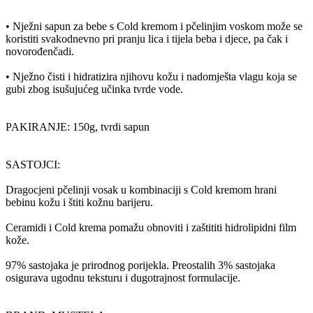
• Nježni sapun za bebe s Cold kremom i pčelinjim voskom može se
koristiti svakodnevno pri pranju lica i tijela beba i djece, pa čak i
novorođenčadi.
• Nježno čisti i hidratizira njihovu kožu i nadomješta vlagu koja se
gubi zbog isušujućeg učinka tvrde vode.
PAKIRANJE: 150g, tvrdi sapun
SASTOJCI:
Dragocjeni pčelinji vosak u kombinaciji s Cold kremom hrani
bebinu kožu i štiti kožnu barijeru.
Ceramidi i Cold krema pomažu obnoviti i zaštititi hidrolipidni film
kože.
97% sastojaka je prirodnog porijekla. Preostalih 3% sastojaka
osigurava ugodnu teksturu i dugotrajnost formulacije.