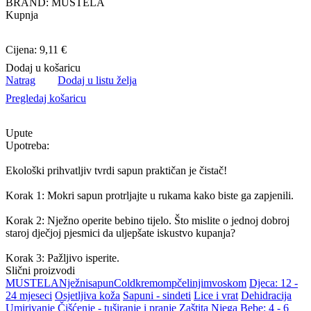
BRAND: MUSTELA
Kupnja
Cijena: 9,11 €
Dodaj u košaricu
Natrag
Dodaj u listu želja
Pregledaj košaricu
Upute
Upotreba:
Ekološki prihvatljiv tvrdi sapun praktičan je čistač!
Korak 1: Mokri sapun protrljajte u rukama kako biste ga zapjenili.
Korak 2: Nježno operite bebino tijelo. Što mislite o jednoj dobroj
staroj dječjoj pjesmici da uljepšate iskustvo kupanja?
Korak 3: Pažljivo isperite.
Slični proizvodi
MUSTELA
Nježni
sapun
Cold
kremom
pčelinjim
voskom
Djeca: 12 -
24 mjeseci
Osjetljiva koža
Sapuni - sindeti
Lice i vrat
Dehidracija
Umirivanje
Čišćenje - tuširanje i pranje
Zaštita
Njega
Bebe: 4 - 6