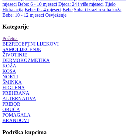
mjeseci
Bebe: 6 - 10 mjeseci
Djeca: 24 i više mjeseci
Tijelo
Hidratacija
Bebe: 0 - 4 mjeseci
Bebe
Suha i izrazito suha koža
Bebe: 10 - 12 mjeseci
Osvježenje
Kategorije
Početna
BEZRECEPTNI LIJEKOVI
SAMOLIJEČENJE
ŽIVOTINJE
DERMOKOZMETIKA
KOŽA
KOSA
NOKTI
ŠMINKA
HIGIJENA
PREHRANA
ALTERNATIVA
PRIBOR
OBUĆA
POMAGALA
BRANDOVI
Podrška kupcima