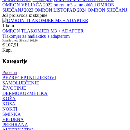
OMRON VELJAČA 2022
omron m3 samo obični
OMRON
SIJEČANJ 2023
OMRON LISTOPAD 2024
OMRON SIJEČANJ
Još proizvoda iz skupine
1
kom
OMRON TLAKOMJER M3 + ADAPTER
Tlakomjer za nadlakticu s adapterom
Najniža cijena (30 dana)
109,90
€ 107,91
Kupi
Kategorije
Početna
BEZRECEPTNI LIJEKOVI
SAMOLIJEČENJE
ŽIVOTINJE
DERMOKOZMETIKA
KOŽA
KOSA
NOKTI
ŠMINKA
HIGIJENA
PREHRANA
ALTERNATIVA