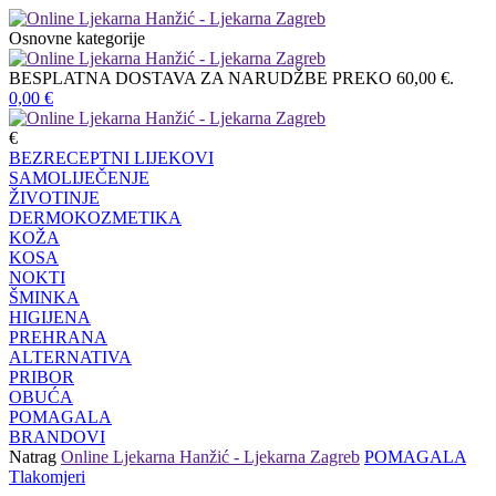
Osnovne kategorije
BESPLATNA DOSTAVA ZA NARUDŽBE PREKO 60,00 €.
0,00
€
€
BEZRECEPTNI LIJEKOVI
SAMOLIJEČENJE
ŽIVOTINJE
DERMOKOZMETIKA
KOŽA
KOSA
NOKTI
ŠMINKA
HIGIJENA
PREHRANA
ALTERNATIVA
PRIBOR
OBUĆA
POMAGALA
BRANDOVI
Natrag
Online Ljekarna Hanžić - Ljekarna Zagreb
POMAGALA
Tlakomjeri