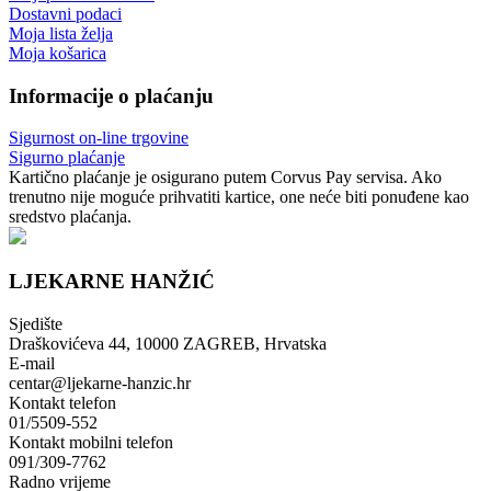
Dostavni podaci
Moja lista želja
Moja košarica
Informacije o plaćanju
Sigurnost on-line trgovine
Sigurno plaćanje
Kartično plaćanje je osigurano putem Corvus Pay servisa. Ako
trenutno nije moguće prihvatiti kartice, one neće biti ponuđene kao
sredstvo plaćanja.
LJEKARNE HANŽIĆ
Sjedište
Draškovićeva 44, 10000 ZAGREB, Hrvatska
E-mail
centar@ljekarne-hanzic.hr
Kontakt telefon
01/5509-552
Kontakt mobilni telefon
091/309-7762
Radno vrijeme