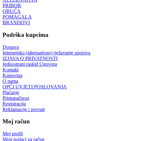
PRIBOR
OBUĆA
POMAGALA
BRANDOVI
Podrška kupcima
Dostava
Internetsko (alternativno) rješavanje sporova
IZJAVA O PRIVATNOSTI
Jednostrani raskid Ugovora
Kontakt
Kupovina
O nama
OPĆI UVJETI POSLOVANJA
Plaćanje
Pristupačnost
Registracija
Reklamacije i povrati
Moj račun
Moj profil
Moji podaci za račun