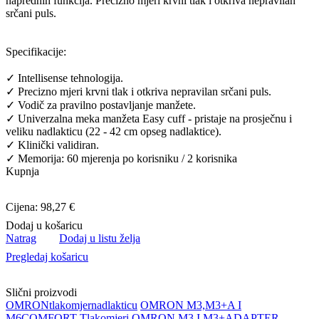
naprednih funkcija. Precizno mjeri krvni tlak i otkriva nepravilan
srčani puls.
Specifikacije:
✓ Intellisense tehnologija.
✓ Precizno mjeri krvni tlak i otkriva nepravilan srčani puls.
✓ Vodič za pravilno postavljanje manžete.
✓ Univerzalna meka manžeta Easy cuff - pristaje na prosječnu i
veliku nadlakticu (22 - 42 cm opseg nadlaktice).
✓ Klinički validiran.
✓ Memorija: 60 mjerenja po korisniku / 2 korisnika
Kupnja
Cijena: 98,27 €
Dodaj u košaricu
Natrag
Dodaj u listu želja
Pregledaj košaricu
Slični proizvodi
OMRON
tlakomjer
nadlakticu
OMRON M3,M3+A I
M6COMFORT
Tlakomjeri
OMRON M3 I M3+ADAPTER