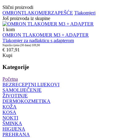
Slični proizvodi
OMRON
TLAKOMJER
ZAPEŠĆE
Tlakomjeri
Još proizvoda iz skupine
1
kom
OMRON TLAKOMJER M3 + ADAPTER
Tlakomjer za nadlakticu s adapterom
Najniža cijena (30 dana)
109,90
€ 107,91
Kupi
Kategorije
Početna
BEZRECEPTNI LIJEKOVI
SAMOLIJEČENJE
ŽIVOTINJE
DERMOKOZMETIKA
KOŽA
KOSA
NOKTI
ŠMINKA
HIGIJENA
PREHRANA