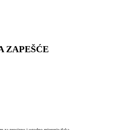
A ZAPEŠĆE
om za precizno i ugodno mjerenje tlaka.