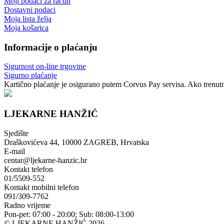
Moji podaci za račun
Dostavni podaci
Moja lista želja
Moja košarica
Informacije o plaćanju
Sigurnost on-line trgovine
Sigurno plaćanje
Kartično plaćanje je osigurano putem Corvus Pay servisa. Ako trenutno
LJEKARNE HANŽIĆ
Sjedište
Draškovićeva 44, 10000 ZAGREB, Hrvatska
E-mail
centar@ljekarne-hanzic.hr
Kontakt telefon
01/5509-552
Kontakt mobilni telefon
091/309-7762
Radno vrijeme
Pon-pet: 07:00 - 20:00; Sub: 08:00-13:00
© LJEKARNE HANŽIĆ 2026