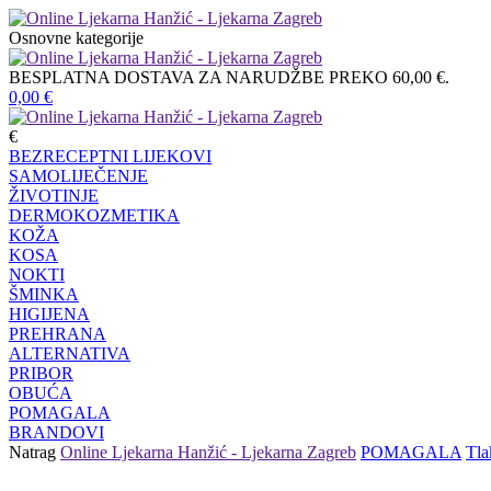
Osnovne kategorije
BESPLATNA DOSTAVA ZA NARUDŽBE PREKO 60,00 €.
0,00
€
€
BEZRECEPTNI LIJEKOVI
SAMOLIJEČENJE
ŽIVOTINJE
DERMOKOZMETIKA
KOŽA
KOSA
NOKTI
ŠMINKA
HIGIJENA
PREHRANA
ALTERNATIVA
PRIBOR
OBUĆA
POMAGALA
BRANDOVI
Natrag
Online Ljekarna Hanžić - Ljekarna Zagreb
POMAGALA
Tla