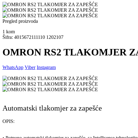
Pregled proizvoda
1
kom
Šifra: 4015672111110 1202107
OMRON RS2 TLAKOMJER Z
WhatsApp
Viber
Instagram
Automatski tlakomjer za zapešće
OPIS:
• Potpuno automatski tlakomjer za zapešće, sa Intellisense tehnologij