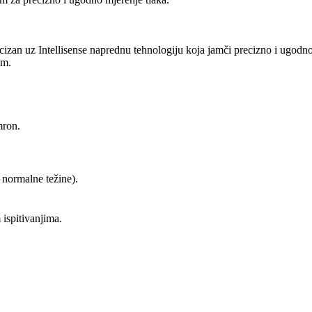
ecizan uz Intellisense naprednu tehnologiju koja jamči precizno i ugodn
am.
mron.
 normalne težine).
 ispitivanjima.
.