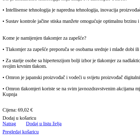
• Intellisense tehnologija je napredna tehnologija, inovacija proizv
• Sustav kontrole jačine stiska manžete omogućuje optimalnu brzinu i 
Kome je namijenjen tlakomjer za zapešće?
• Tlakomjer za zapešće preporuča se osobama srednje i mlađe dobi ili 
• Za starije osobe sa hipertenzijom bolji izbor je tlakomjer za nadlakt
svojim krvnim tlakom.
• Omron je japanski proizvođač i vodeći u svijetu proizvođač digitaln
• Omron tlakomjeri koriste se na svim javnozdravstvenim akcijama mje
Kupnja
Cijena: 69,02 €
Dodaj u košaricu
Natrag
Dodaj u listu želja
Pregledaj košaricu