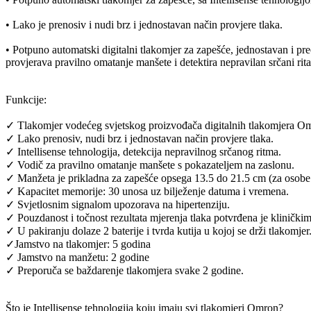
• Lako je prenosiv i nudi brz i jednostavan način provjere tlaka.
• Potpuno automatski digitalni tlakomjer za zapešće, jednostavan i pr
provjerava pravilno omatanje manšete i detektira nepravilan srčani rit
Funkcije:
✓ Tlakomjer vodećeg svjetskog proizvođača digitalnih tlakomjera O
✓ Lako prenosiv, nudi brz i jednostavan način provjere tlaka.
✓ Intellisense tehnologija, detekcija nepravilnog srčanog ritma.
✓ Vodič za pravilno omatanje manšete s pokazateljem na zaslonu.
✓ Manžeta je prikladna za zapešće opsega 13.5 do 21.5 cm (za osobe
✓ Kapacitet memorije: 30 unosa uz bilježenje datuma i vremena.
✓ Svjetlosnim signalom upozorava na hipertenziju.
✓ Pouzdanost i točnost rezultata mjerenja tlaka potvrđena je kliničkim
✓ U pakiranju dolaze 2 baterije i tvrda kutija u kojoj se drži tlakomjer
✓Jamstvo na tlakomjer: 5 godina
✓ Jamstvo na manžetu: 2 godine
✓ Preporuča se baždarenje tlakomjera svake 2 godine.
Što je Intellisense tehnologija koju imaju svi tlakomjeri Omron?