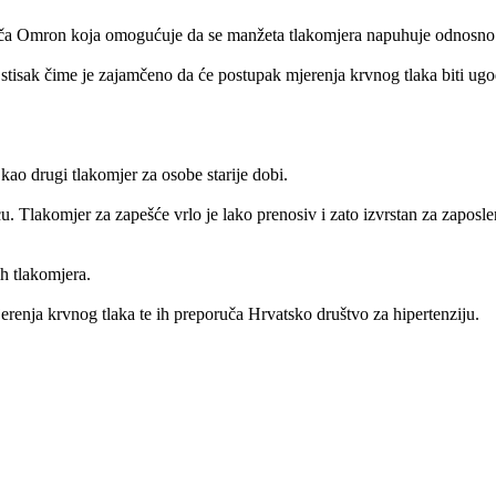
ođača Omron koja omogućuje da se manžeta tlakomjera napuhuje odnosno p
stisak čime je zajamčeno da će postupak mjerenja krvnog tlaka biti ugo
kao drugi tlakomjer za osobe starije dobi.
icu. Tlakomjer za zapešće vrlo je lako prenosiv i zato izvrstan za zaposl
ih tlakomjera.
renja krvnog tlaka te ih preporuča Hrvatsko društvo za hipertenziju.