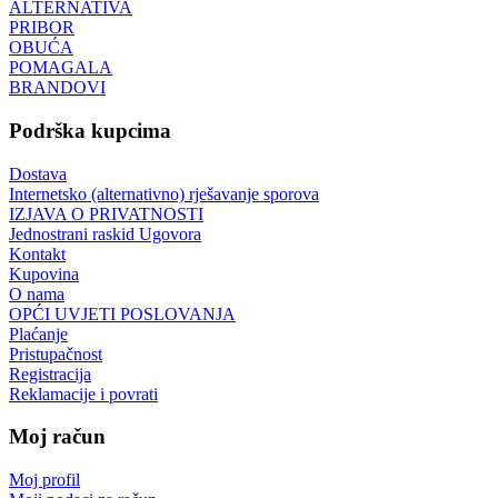
ALTERNATIVA
PRIBOR
OBUĆA
POMAGALA
BRANDOVI
Podrška kupcima
Dostava
Internetsko (alternativno) rješavanje sporova
IZJAVA O PRIVATNOSTI
Jednostrani raskid Ugovora
Kontakt
Kupovina
O nama
OPĆI UVJETI POSLOVANJA
Plaćanje
Pristupačnost
Registracija
Reklamacije i povrati
Moj račun
Moj profil