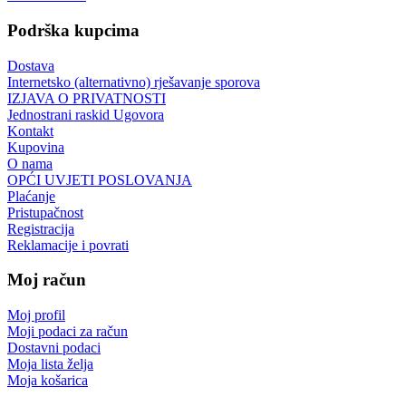
Podrška kupcima
Dostava
Internetsko (alternativno) rješavanje sporova
IZJAVA O PRIVATNOSTI
Jednostrani raskid Ugovora
Kontakt
Kupovina
O nama
OPĆI UVJETI POSLOVANJA
Plaćanje
Pristupačnost
Registracija
Reklamacije i povrati
Moj račun
Moj profil
Moji podaci za račun
Dostavni podaci
Moja lista želja
Moja košarica