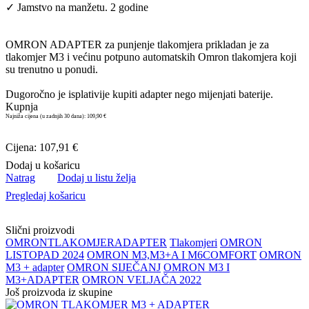
✓ Jamstvo na manžetu. 2 godine
OMRON ADAPTER za punjenje tlakomjera prikladan je za
tlakomjer M3 i većinu potpuno automatskih Omron tlakomjera koji
su trenutno u ponudi.
Dugoročno je isplativije kupiti adapter nego mijenjati baterije.
Kupnja
Najniža cijena (u zadnjih 30 dana):
109,90 €
Cijena: 107,91 €
Dodaj u košaricu
Natrag
Dodaj u listu želja
Pregledaj košaricu
Slični proizvodi
OMRON
TLAKOMJER
ADAPTER
Tlakomjeri
OMRON
LISTOPAD 2024
OMRON M3,M3+A I M6COMFORT
OMRON
M3 + adapter
OMRON SIJEČANJ
OMRON M3 I
M3+ADAPTER
OMRON VELJAČA 2022
Još proizvoda iz skupine