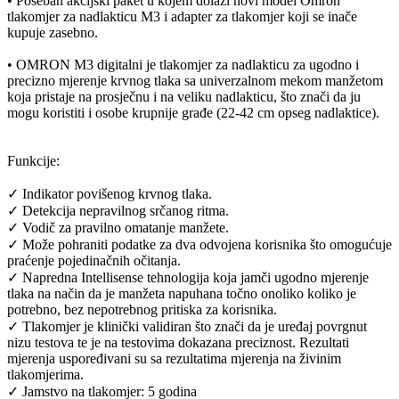
• Poseban akcijski paket u kojem dolazi novi model Omron
tlakomjer za nadlakticu M3 i adapter za tlakomjer koji se inače
kupuje zasebno.
• OMRON M3 digitalni je tlakomjer za nadlakticu za ugodno i
precizno mjerenje krvnog tlaka sa univerzalnom mekom manžetom
koja pristaje na prosječnu i na veliku nadlakticu, što znači da ju
mogu koristiti i osobe krupnije građe (22-42 cm opseg nadlaktice).
Funkcije:
✓ Indikator povišenog krvnog tlaka.
✓ Detekcija nepravilnog srčanog ritma.
✓ Vodič za pravilno omatanje manžete.
✓ Može pohraniti podatke za dva odvojena korisnika što omogućuje
praćenje pojedinačnih očitanja.
✓ Napredna Intellisense tehnologija koja jamči ugodno mjerenje
tlaka na način da je manžeta napuhana točno onoliko koliko je
potrebno, bez nepotrebnog pritiska za korisnika.
✓ Tlakomjer je klinički validiran što znači da je uređaj povrgnut
nizu testova te je na testovima dokazana preciznost. Rezultati
mjerenja uspoređivani su sa rezultatima mjerenja na živinim
tlakomjerima.
✓ Jamstvo na tlakomjer: 5 godina