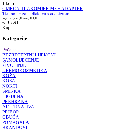
1
kom
OMRON TLAKOMJER M3 + ADAPTER
Tlakomjer za nadlakticu s adapterom
Najniža cijena (30 dana)
109,90
€ 107,91
Kupi
Kategorije
Početna
BEZRECEPTNI LIJEKOVI
SAMOLIJEČENJE
ŽIVOTINJE
DERMOKOZMETIKA
KOŽA
KOSA
NOKTI
ŠMINKA
HIGIJENA
PREHRANA
ALTERNATIVA
PRIBOR
OBUĆA
POMAGALA
BRANDOVI