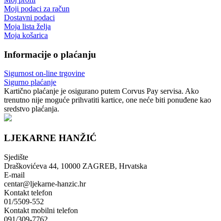
Moji podaci za račun
Dostavni podaci
Moja lista želja
Moja košarica
Informacije o plaćanju
Sigurnost on-line trgovine
Sigurno plaćanje
Kartično plaćanje je osigurano putem Corvus Pay servisa. Ako
trenutno nije moguće prihvatiti kartice, one neće biti ponuđene kao
sredstvo plaćanja.
LJEKARNE HANŽIĆ
Sjedište
Draškovićeva 44, 10000 ZAGREB, Hrvatska
E-mail
centar@ljekarne-hanzic.hr
Kontakt telefon
01/5509-552
Kontakt mobilni telefon
091/309-7762