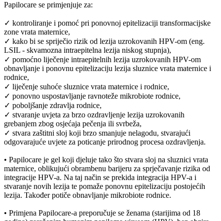
Papilocare se primjenjuje za:
✓ kontroliranje i pomoć pri ponovnoj epitelizaciji transformacijske
zone vrata maternice,
✓ kako bi se spriječio rizik od lezija uzrokovanih HPV-om (eng.
LSIL - skvamozna intraepitelna lezija niskog stupnja),
✓ pomoćno liječenje intraepitelnih lezija uzrokovanih HPV-om
obnavljanje i ponovnu epitelizaciju lezija sluznice vrata maternice i
rodnice,
✓ liječenje suhoće sluznice vrata maternice i rodnice,
✓ ponovno uspostavljanje ravnoteže mikrobiote rodnice,
✓ poboljšanje zdravlja rodnice,
✓ stvaranje uvjeta za brzo ozdravljenje lezija uzrokovanih
grebanjem zbog osjećaja pečenja ili svrbeža,
✓ stvara zaštitni sloj koji brzo smanjuje nelagodu, stvarajući
odgovarajuće uvjete za poticanje prirodnog procesa ozdravljenja.
• Papilocare je gel koji djeluje tako što stvara sloj na sluznici vrata
maternice, oblikujući obrambenu barijeru za sprječavanje rizika od
integracije HPV-a. Na taj način se prekida integracija HPV-a i
stvaranje novih lezija te pomaže ponovnu epitelizaciju postojećih
lezija. Također potiče obnavljanje mikrobiote rodnice.
• Primjena Papilocare-a preporučuje se ženama (starijima od 18