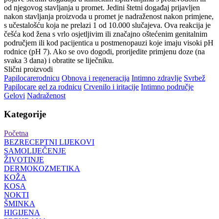
od njegovog stavljanja u promet. Jedini štetni događaj prijavljen
nakon stavljanja proizvoda u promet je nadraženost nakon primjene,
s učestalošću koja ne prelazi 1 od 10.000 slučajeva. Ova reakcija je
češća kod žena s vrlo osjetljivim ili značajno oštećenim genitalnim
područjem ili kod pacijentica u postmenopauzi koje imaju visoki pH
rodnice (pH 7). Ako se ovo dogodi, prorijedite primjenu doze (na
svaka 3 dana) i obratite se liječniku.
Slični proizvodi
Papilocare
rodnicu
Obnova i regeneracija
Intimno zdravlje
Svrbež
Papilocare gel za rodnicu
Crvenilo i iritacije
Intimno područje
Gelovi
Nadraženost
Kategorije
Početna
BEZRECEPTNI LIJEKOVI
SAMOLIJEČENJE
ŽIVOTINJE
DERMOKOZMETIKA
KOŽA
KOSA
NOKTI
ŠMINKA
HIGIJENA