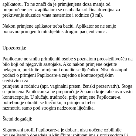
aplikatoru. To ne znači da je primijenjena doza manja od
preporučene jer iz aplikatora se oslobađa količina dovoljna za
prekrivanje sluznice vrata maternice i rodnice (3 ml).
Nakon primjene aplikator treba baciti. Aplikator se ne smije
ponovno primijeniti niti dijeliti s drugim pacijenticama.
Upozorenja:
Papilocare ne smiju primijeniti osobe s poznatom preosjetljivošću na
bilo koji od njegovih sastojaka. Ako nakon primjene osjetite
nelagodu, prekinite primjenu i obratite se liječniku. Nisu dostupni
podaci o primjeni Papilocare-a zajedno s kontracepcijskim
sredstvima za
primjenu u rodnicu (npr. vaginalni prsten, ženski prezervativ). Stoga
se primjena Papilocare-a ne preporučuje ženama koje rabe ovu vrstu
kontracepcije. U slučaju trudnoće, prije primjene Papilocare-a,
potrebno je obratiti se liječniku, a primjenu treba
razmotriti samo pod strogim nadzorom liječnika.
Štetni događaji:
Sigurnosni profil Papilocare-a je dobar i nisu uočene ozbiljnije
pojave štetnih događaja u kliničkim ispitivanjima s proizvodom ili