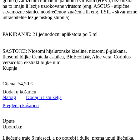
godina) zaraženim humanim papiloma virusom (HPV), bez obzira
na to imaju li lezije uzrokovane virusom (eng. ASCUS - atipične
skvamozne stanice neodređenog značenja ili eng. LSIL - skvamozne
intraepitelne lezije niskog stupnja).
PAKIRANJE: 21 jednodozni aplikatora po 5 ml
SASTOJCI: Niosomi hijaluronske kiseline, niosomi β-glukana,
fitosomi biljke Centella asiatica, BioEcolia®, Aloe vera, Coriolus
versicolor, ekstrakt biljke nim.
Kupnja
Cijena: 54,50 €
Dodaj u košaricu
Natrag
Dodaj u listu želja
Pregledaj košaricu
Upute
Upotreba:
Liječenje traje 6 mjeseci, a po potrebi i dulje, prema uputi liječnika.