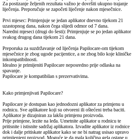
Za postizanje željenih rezultata važno je dovršiti ukupno trajanje
liječenja. Preporučuje se započeti liječenje nakon mjesečnice.
Prvi mjesec: Primjenjuje se jedan aplikator dnevno tijekom 21
uzastopnog dana, nakon čega slijedi odmor od 7 dana.
Naredni mjeseci (drugi do šesti): Primjenjuje se po jedan aplikator
svakog drugog dana tijekom 21 dana.
Preporuka za suzdržavanje od liječenja Papilocare-om tijekom
mjesečnice je zbog ugode pacijentice, a ne zbog bilo koje kliničke
inkompatibilnosti.
Idealno je primijeniti Papilocare neposredno prije odlaska na
spavanje.
Papilocare je kompatibilan s prezervativima.
Kako primjenjivati Papilocare?
Papilocare je dostupan kao jednodozni aplikator za primjenu u
rodnicu. Sve aplikatore koji su otvoreni ili oštećeni treba baciti.
Aplikator je dizajniran za lakšu primjenu proizvoda.
Prije primjene, lezite na leđa. Umetnite aplikator u rodnicu te
pritisnite i istisnite sadržaj aplikatora. Izvadite aplikator iz rodnice
dok i dalje pritiskate aplikator kako se ne bi natrag usisao upravo
primijenjeni proizvod. Moguće je da mala količina gela ostane u