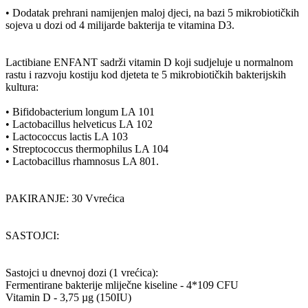
• Dodatak prehrani namijenjen maloj djeci, na bazi 5 mikrobiotičkih
sojeva u dozi od 4 milijarde bakterija te vitamina D3.
Lactibiane ENFANT sadrži vitamin D koji sudjeluje u normalnom
rastu i razvoju kostiju kod djeteta te 5 mikrobiotičkih bakterijskih
kultura:
• Bifidobacterium longum LA 101
• Lactobacillus helveticus LA 102
• Lactococcus lactis LA 103
• Streptococcus thermophilus LA 104
• Lactobacillus rhamnosus LA 801.
PAKIRANJE: 30 Vvrećica
SASTOJCI:
Sastojci u dnevnoj dozi (1 vrećica):
Fermentirane bakterije mliječne kiseline - 4*109 CFU
Vitamin D - 3,75 µg (150IU)