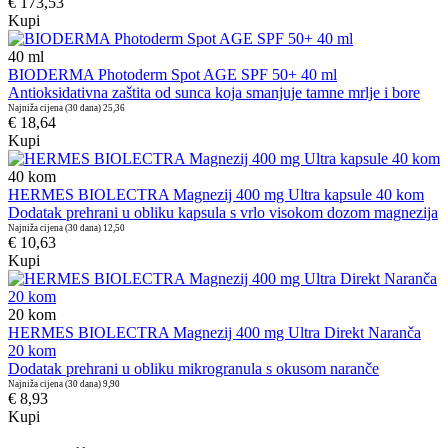
€ 173,53
Kupi
40
ml
BIODERMA Photoderm Spot AGE SPF 50+ 40 ml
Antioksidativna zaštita od sunca koja smanjuje tamne mrlje i bore
Najniža cijena (30 dana)
25,36
€ 18,64
Kupi
40
kom
HERMES BIOLECTRA Magnezij 400 mg Ultra kapsule 40 kom
Dodatak prehrani u obliku kapsula s vrlo visokom dozom magnezija
Najniža cijena (30 dana)
12,50
€ 10,63
Kupi
20
kom
HERMES BIOLECTRA Magnezij 400 mg Ultra Direkt Naranča
20 kom
Dodatak prehrani u obliku mikrogranula s okusom naranče
Najniža cijena (30 dana)
9,90
€ 8,93
Kupi