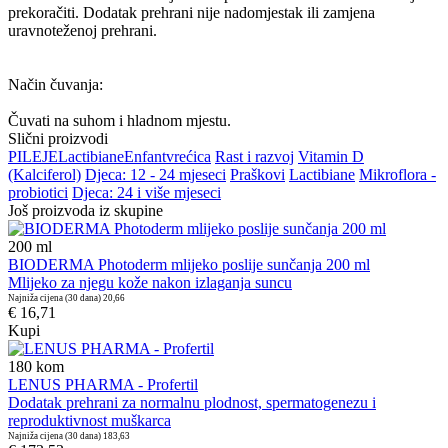
prekoračiti. Dodatak prehrani nije nadomjestak ili zamjena
uravnoteženoj prehrani.
Način čuvanja:
Čuvati na suhom i hladnom mjestu.
Slični proizvodi
PILEJE
Lactibiane
Enfant
vrećica
Rast i razvoj
Vitamin D
(Kalciferol)
Djeca: 12 - 24 mjeseci
Praškovi
Lactibiane
Mikroflora -
probiotici
Djeca: 24 i više mjeseci
Još proizvoda iz skupine
200
ml
BIODERMA Photoderm mlijeko poslije sunčanja 200 ml
Mlijeko za njegu kože nakon izlaganja suncu
Najniža cijena (30 dana)
20,66
€ 16,71
Kupi
180
kom
LENUS PHARMA - Profertil
Dodatak prehrani za normalnu plodnost, spermatogenezu i
reproduktivnost muškarca
Najniža cijena (30 dana)
183,63