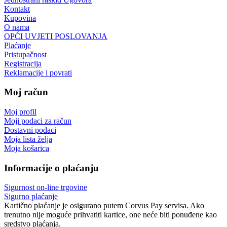
Kontakt
Kupovina
O nama
OPĆI UVJETI POSLOVANJA
Plaćanje
Pristupačnost
Registracija
Reklamacije i povrati
Moj račun
Moj profil
Moji podaci za račun
Dostavni podaci
Moja lista želja
Moja košarica
Informacije o plaćanju
Sigurnost on-line trgovine
Sigurno plaćanje
Kartično plaćanje je osigurano putem Corvus Pay servisa. Ako
trenutno nije moguće prihvatiti kartice, one neće biti ponuđene kao
sredstvo plaćanja.