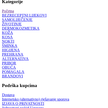
Kategorije
Početna
BEZRECEPTNI LIJEKOVI
SAMOLIJEČENJE
ŽIVOTINJE
DERMOKOZMETIKA
KOŽA
KOSA
NOKTI
ŠMINKA
HIGIJENA
PREHRANA
ALTERNATIVA
PRIBOR
OBUĆA
POMAGALA
BRANDOVI
Podrška kupcima
Dostava
Internetsko (alternativno) rješavanje sporova
IZJAVA O PRIVATNOSTI
Jednostrani raskid Ugovora