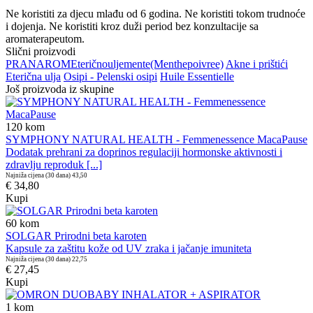
Ne koristiti za djecu mlađu od 6 godina. Ne koristiti tokom trudnoće
i dojenja. Ne koristiti kroz duži period bez konzultacije sa
aromaterapeutom.
Slični proizvodi
PRANAROM
Eterično
ulje
mente
(Menthe
poivree)
Akne i prištići
Eterična ulja
Osipi - Pelenski osipi
Huile Essentielle
Još proizvoda iz skupine
120
kom
SYMPHONY NATURAL HEALTH - Femmenessence MacaPause
Dodatak prehrani za doprinos regulaciji hormonske aktivnosti i
zdravlju reproduk [...]
Najniža cijena (30 dana)
43,50
€ 34,80
Kupi
60
kom
SOLGAR Prirodni beta karoten
Kapsule za zaštitu kože od UV zraka i jačanje imuniteta
Najniža cijena (30 dana)
22,75
€ 27,45
Kupi
1
kom