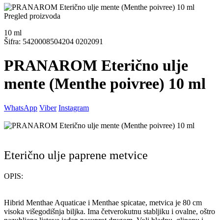
Pregled proizvoda
10
ml
Šifra: 5420008504204 0202091
PRANAROM Eterično ulje
mente (Menthe poivree) 10 ml
WhatsApp
Viber
Instagram
Eterično ulje paprene metvice
OPIS:
Hibrid Menthae Aquaticae i Menthae spicatae, metvica je 80 cm
visoka višegodišnja biljka. Ima četverokutnu stabljiku i ovalne, oštro