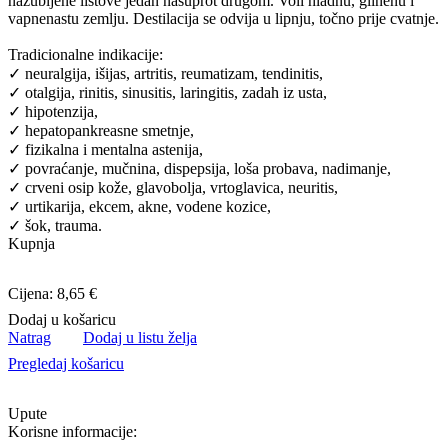
nazubljene listove jedan nasuprot drugom. Voli hladnu, glinenu i
vapnenastu zemlju. Destilacija se odvija u lipnju, točno prije cvatnje.
Tradicionalne indikacije:
✓ neuralgija, išijas, artritis, reumatizam, tendinitis,
✓ otalgija, rinitis, sinusitis, laringitis, zadah iz usta,
✓ hipotenzija,
✓ hepatopankreasne smetnje,
✓ fizikalna i mentalna astenija,
✓ povraćanje, mučnina, dispepsija, loša probava, nadimanje,
✓ crveni osip kože, glavobolja, vrtoglavica, neuritis,
✓ urtikarija, ekcem, akne, vodene kozice,
✓ šok, trauma.
Kupnja
Cijena: 8,65 €
Dodaj u košaricu
Natrag
Dodaj u listu želja
Pregledaj košaricu
Upute
Korisne informacije: