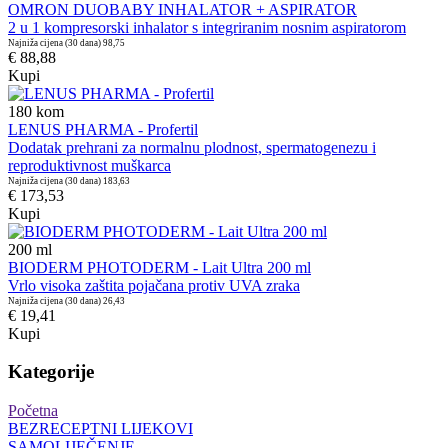
OMRON DUOBABY INHALATOR + ASPIRATOR
2 u 1 kompresorski inhalator s integriranim nosnim aspiratorom
Najniža cijena (30 dana)
98,75
€ 88,88
Kupi
180
kom
LENUS PHARMA - Profertil
Dodatak prehrani za normalnu plodnost, spermatogenezu i
reproduktivnost muškarca
Najniža cijena (30 dana)
183,63
€ 173,53
Kupi
200
ml
BIODERM PHOTODERM - Lait Ultra 200 ml
Vrlo visoka zaštita pojačana protiv UVA zraka
Najniža cijena (30 dana)
26,43
€ 19,41
Kupi
Kategorije
Početna
BEZRECEPTNI LIJEKOVI
SAMOLIJEČENJE