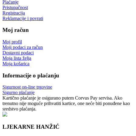
Plaćanje
Pristupačnost
Registracija
Reklamacije i povrati
Moj račun
Moj profil
Moji podaci za račun
Dostavni podaci
Moja lista želja
Moja košarica
Informacije o plaćanju
Sigurnost on-line trgovine
Sigurno plaćanje
Kartično plaćanje je osigurano putem Corvus Pay servisa. Ako
trenutno nije moguće prihvatiti kartice, one neće biti ponuđene kao
sredstvo plaćanja.
LJEKARNE HANŽIĆ