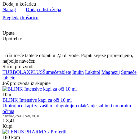
Dodaj u košaricu
Natrag
Dodaj u listu želja
Pregledaj košaricu
Upute
Upotreba:
Tri šumeće tablete otopiti u 2,5 dl vode. Popiti svježe pripremljeno,
najbolje navečer.
Slični proizvodi
TURBOLAX
PLUS
Šumeće
tablete
Inulin
Laktitol
Magnezij
Šumeće
tablete
Još proizvoda iz skupine
10
ml
BLINK Intensive kapi za oči 10 ml
Umirujuće kapi za zaštitu i dugotrajno olakšanje suhim i umornim
očima
Najniža cijena (30 dana)
10,68
€ 8,41
Kupi
180
kom