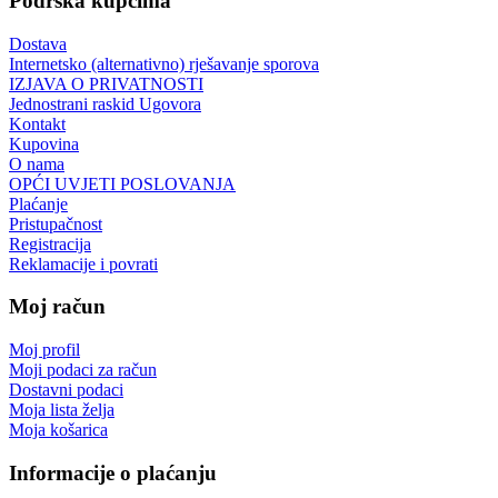
Podrška kupcima
Dostava
Internetsko (alternativno) rješavanje sporova
IZJAVA O PRIVATNOSTI
Jednostrani raskid Ugovora
Kontakt
Kupovina
O nama
OPĆI UVJETI POSLOVANJA
Plaćanje
Pristupačnost
Registracija
Reklamacije i povrati
Moj račun
Moj profil
Moji podaci za račun
Dostavni podaci
Moja lista želja
Moja košarica
Informacije o plaćanju