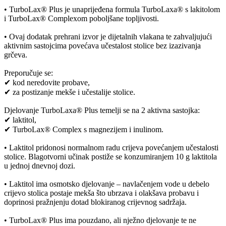
• TurboLax® Plus je unaprijeđena formula TurboLaxa® s lakitolom
i TurboLax® Complexom poboljšane topljivosti.
• Ovaj dodatak prehrani izvor je dijetalnih vlakana te zahvaljujući
aktivnim sastojcima povećava učestalost stolice bez izazivanja
grčeva.
Preporučuje se:
✔ kod neredovite probave,
✔ za postizanje mekše i učestalije stolice.
Djelovanje TurboLaxa® Plus temelji se na 2 aktivna sastojka:
✔ laktitol,
✔ TurboLax® Complex s magnezijem i inulinom.
• Laktitol pridonosi normalnom radu crijeva povećanjem učestalosti
stolice. Blagotvorni učinak postiže se konzumiranjem 10 g laktitola
u jednoj dnevnoj dozi.
• Laktitol ima osmotsko djelovanje – navlačenjem vode u debelo
crijevo stolica postaje mekša što ubrzava i olakšava probavu i
doprinosi pražnjenju dotad blokiranog crijevnog sadržaja.
• TurboLax® Plus ima pouzdano, ali nježno djelovanje te ne