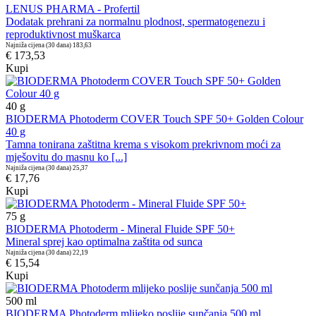
LENUS PHARMA - Profertil
Dodatak prehrani za normalnu plodnost, spermatogenezu i
reproduktivnost muškarca
Najniža cijena (30 dana)
183,63
€ 173,53
Kupi
40
g
BIODERMA Photoderm COVER Touch SPF 50+ Golden Colour
40 g
Tamna tonirana zaštitna krema s visokom prekrivnom moći za
mješovitu do masnu ko [...]
Najniža cijena (30 dana)
25,37
€ 17,76
Kupi
75
g
BIODERMA Photoderm - Mineral Fluide SPF 50+
Mineral sprej kao optimalna zaštita od sunca
Najniža cijena (30 dana)
22,19
€ 15,54
Kupi
500
ml
BIODERMA Photoderm mlijeko poslije sunčanja 500 ml