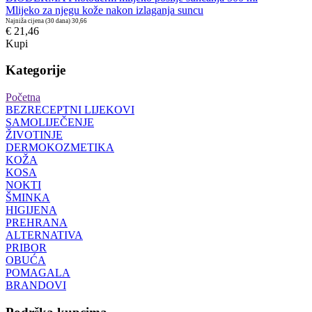
Mlijeko za njegu kože nakon izlaganja suncu
Najniža cijena (30 dana)
30,66
€ 21,46
Kupi
Kategorije
Početna
BEZRECEPTNI LIJEKOVI
SAMOLIJEČENJE
ŽIVOTINJE
DERMOKOZMETIKA
KOŽA
KOSA
NOKTI
ŠMINKA
HIGIJENA
PREHRANA
ALTERNATIVA
PRIBOR
OBUĆA
POMAGALA
BRANDOVI