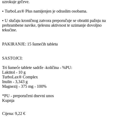
uzrokuje grčeve.
• TurboLax® Plus namijenjen je odraslim osobama.
• U slučaju kroničnog zatvora preporučuje se obratiti pažnju na
prehrambene navike, tjelesnu aktivnost te uzimanje dovoljno
tekućine.
PAKIRANJE: 15 šumećih tableta
SASTOJCI:
Tri šumeće tablete sadrže -količina - %PU:
Laktitol - 10 g
TurboLax® Complex
Inulin - 3,343 g
Magnezij - 375 mg - 100%
*PU - preporučeni dnevni unos
Kupnja
Cijena: 9,22 €