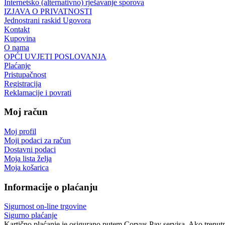
Internetsko (alternativno) rješavanje sporova
IZJAVA O PRIVATNOSTI
Jednostrani raskid Ugovora
Kontakt
Kupovina
O nama
OPĆI UVJETI POSLOVANJA
Plaćanje
Pristupačnost
Registracija
Reklamacije i povrati
Moj račun
Moj profil
Moji podaci za račun
Dostavni podaci
Moja lista želja
Moja košarica
Informacije o plaćanju
Sigurnost on-line trgovine
Sigurno plaćanje
Kartično plaćanje je osigurano putem Corvus Pay servisa. Ako trenutno