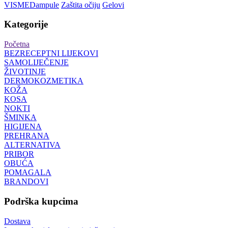
VISMED
ampule
Zaštita očiju
Gelovi
Kategorije
Početna
BEZRECEPTNI LIJEKOVI
SAMOLIJEČENJE
ŽIVOTINJE
DERMOKOZMETIKA
KOŽA
KOSA
NOKTI
ŠMINKA
HIGIJENA
PREHRANA
ALTERNATIVA
PRIBOR
OBUĆA
POMAGALA
BRANDOVI
Podrška kupcima
Dostava