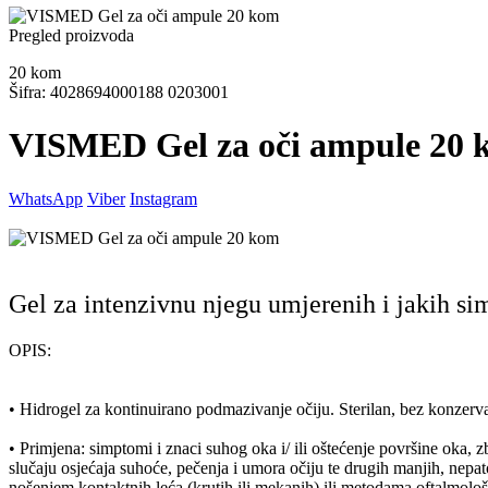
Pregled proizvoda
20
kom
Šifra: 4028694000188 0203001
VISMED Gel za oči ampule 20 
WhatsApp
Viber
Instagram
Gel za intenzivnu njegu umjerenih i jakih s
OPIS:
• Hidrogel za kontinuirano podmazivanje očiju. Sterilan, bez konzerv
• Primjena: simptomi i znaci suhog oka i/ ili oštećenje površine oka,
slučaju osjećaja suhoće, pečenja i umora očiju te drugih manjih, ne
nošenjem kontaktnih leća (krutih ili mekanih) ili metodama oftalmološ