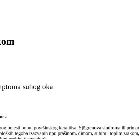
kom
imptoma suhog oka
ansa.
 zbog bolesti poput površinskog keratitisa, Sjögrenova sindroma ili pr
patoloških tegoba izazvanih npr. prašinom, dimom, suhim i toplim zrako
kog probira (screening).