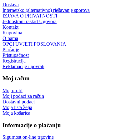
Dostava
Internetsko (alternativno) rješavanje sporova
IZJAVA O PRIVATNOSTI
Jednostrani raskid Ugovora
Kontakt
Kupovina
O nama
OPĆI UVJETI POSLOVANJA
Plaćanje
Pristupačnost
Registracija
Reklamacije i povrati
Moj račun
Moj profil
Moji podaci za račun
Dostavni podaci
Moja lista želja
Moja košarica
Informacije o plaćanju
Sigurnost on-line trgovine