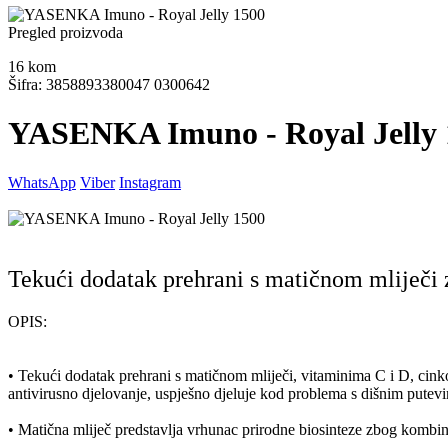
Pregled proizvoda
16
kom
Šifra: 3858893380047 0300642
YASENKA Imuno - Royal Jelly 
WhatsApp
Viber
Instagram
Tekući dodatak prehrani s matičnom mliječi z
OPIS:
• Tekući dodatak prehrani s matičnom mliječi, vitaminima C i D, cink
antivirusno djelovanje, uspješno djeluje kod problema s dišnim putevi
• Matična mliječ predstavlja vrhunac prirodne biosinteze zbog kombin