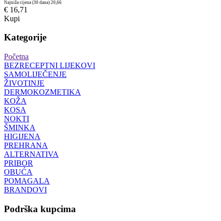
Najniža cijena (30 dana)
20,66
€ 16,71
Kupi
Kategorije
Početna
BEZRECEPTNI LIJEKOVI
SAMOLIJEČENJE
ŽIVOTINJE
DERMOKOZMETIKA
KOŽA
KOSA
NOKTI
ŠMINKA
HIGIJENA
PREHRANA
ALTERNATIVA
PRIBOR
OBUĆA
POMAGALA
BRANDOVI
Podrška kupcima