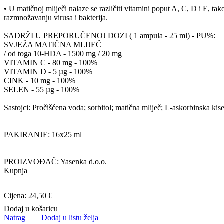
• U matičnoj mliječi nalaze se različiti vitamini poput A, C, D i E, ta
razmnožavanju virusa i bakterija.
SADRŽI U PREPORUČENOJ DOZI ( 1 ampula - 25 ml) - PU%:
SVJEŽA MATIČNA MLIJEČ
/ od toga 10-HDA - 1500 mg / 20 mg
VITAMIN C - 80 mg - 100%
VITAMIN D - 5 µg - 100%
CINK - 10 mg - 100%
SELEN - 55 µg - 100%
Sastojci: Pročišćena voda; sorbitol; matična mliječ; L-askorbinska kis
PAKIRANJE: 16x25 ml
PROIZVOĐAČ: Yasenka d.o.o.
Kupnja
Cijena: 24,50 €
Dodaj u košaricu
Natrag
Dodaj u listu želja