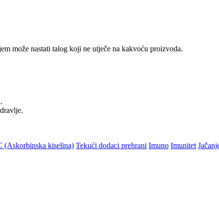
jem može nastati talog koji ne utječe na kakvoću proizvoda.
.
dravlje.
 (Askorbinska kiselina)
Tekući dodaci prehrani
Imuno
Imunitet
Jačanj