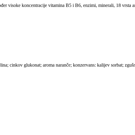
kođer visoke koncentracije vitamina B5 i B6, enzimi, minerali, 18 vrsta 
elina; cinkov glukonat; aroma naranče; konzervans: kalijev sorbat; zguš