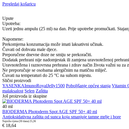
Pregledaj košaricu
Upute
Upotreba:
Uzeti jednu ampulu (25 ml) na dan. Prije upotrebe promućkati. Stajan
Napomene:
Prekomjerna konzumacija može imati laksativni učinak.
Čuvati od dohvata male djece.
Preporučene dnevne doze ne smiju se prekoračiti.
Dodatak prehrani nije nadomjestak ili zamjena uravnoteženoj prehrani
Uravnotežena i raznovrsna prehrana i zdrav način života važni su za z
Ne preporučuje se osobama alergičnim na matičnu mliječ.
Čuvati na temperaturi do 25 °C na suhom mjestu.
Slični proizvodi
YASENKA
Imuno
Royal
Jelly
1500
Poboljšanje općeg stanja
Vitamin C
malaksalost
Selen
Zaštita
Još proizvoda iz skupine
40
ml
BIODERMA Photoderm Spot AGE SPF 50+ 40 ml
Antioksidativna zaštita od sunca koja smanjuje tamne mrlje i bore
Najniža cijena (30 dana)
25,36
€ 18,64