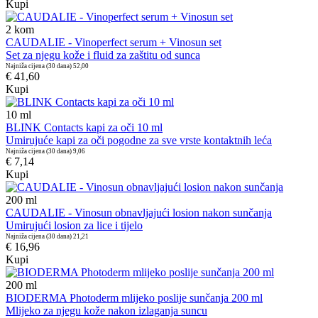
Kupi
2
kom
CAUDALIE - Vinoperfect serum + Vinosun set
Set za njegu kože i fluid za zaštitu od sunca
Najniža cijena (30 dana)
52,00
€ 41,60
Kupi
10
ml
BLINK Contacts kapi za oči 10 ml
Umirujuće kapi za oči pogodne za sve vrste kontaktnih leća
Najniža cijena (30 dana)
9,06
€ 7,14
Kupi
200
ml
CAUDALIE - Vinosun obnavljajući losion nakon sunčanja
Umirujući losion za lice i tijelo
Najniža cijena (30 dana)
21,21
€ 16,96
Kupi
200
ml
BIODERMA Photoderm mlijeko poslije sunčanja 200 ml
Mlijeko za njegu kože nakon izlaganja suncu