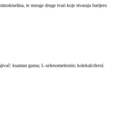
aminokiselina, te mnoge druge tvari koje stvaraju barijeru
njivač: ksantan guma; L-selenometionin; kolekalciferol.