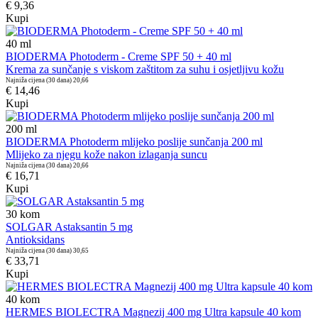
€ 9,36
Kupi
40
ml
BIODERMA Photoderm - Creme SPF 50 + 40 ml
Krema za sunčanje s viskom zaštitom za suhu i osjetljivu kožu
Najniža cijena (30 dana)
20,66
€ 14,46
Kupi
200
ml
BIODERMA Photoderm mlijeko poslije sunčanja 200 ml
Mlijeko za njegu kože nakon izlaganja suncu
Najniža cijena (30 dana)
20,66
€ 16,71
Kupi
30
kom
SOLGAR Astaksantin 5 mg
Antioksidans
Najniža cijena (30 dana)
30,65
€ 33,71
Kupi
40
kom
HERMES BIOLECTRA Magnezij 400 mg Ultra kapsule 40 kom