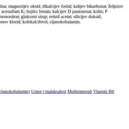
ina; magnezijev oksid; dikalcijev fosfat; kalijev bikarbonat; željezov
, acesulfam K; bojilo: betain; kalcijev D pantotenat; kolin; P
onitrat; glukozni sirup; retinil acetat; silicijev doksid;
kromov klorid; kolekalciferol; cijanokobalamin.
ijanokobalamin)
Umor i malaksalost
Multiminerali
Vitamin B6