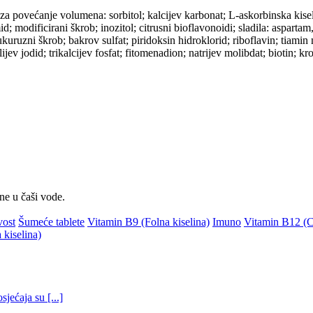
 za povećanje volumena: sorbitol; kalcijev karbonat; L-askorbinska kisel
; modificirani škrob; inozitol; citrusni bioflavonoidi; sladila: aspartam
uzni škrob; bakrov sulfat; piridoksin hidroklorid; riboflavin; tiamin mon
ijev jodid; trikalcijev fosfat; fitomenadion; natrijev molibdat; biotin; 
ne u čaši vode.
vost
Šumeće tablete
Vitamin B9 (Folna kiselina)
Imuno
Vitamin B12 (C
kiselina)
jećaja su [...]