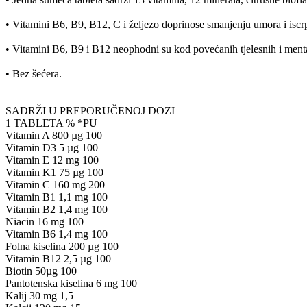
• Vitamini B6, B9, B12, C i željezo doprinose smanjenju umora i iscrp
• Vitamini B6, B9 i B12 neophodni su kod povećanih tjelesnih i ment
• Bez šećera.
SADRŽI U PREPORUČENOJ DOZI
1 TABLETA % *PU
Vitamin A 800 µg 100
Vitamin D3 5 µg 100
Vitamin E 12 mg 100
Vitamin K1 75 µg 100
Vitamin C 160 mg 200
Vitamin B1 1,1 mg 100
Vitamin B2 1,4 mg 100
Niacin 16 mg 100
Vitamin B6 1,4 mg 100
Folna kiselina 200 µg 100
Vitamin B12 2,5 µg 100
Biotin 50µg 100
Pantotenska kiselina 6 mg 100
Kalij 30 mg 1,5