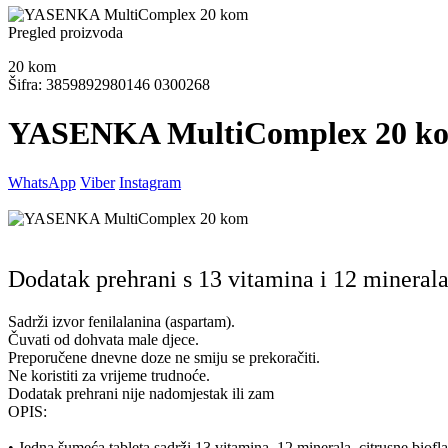
Pregled proizvoda
20
kom
Šifra: 3859892980146 0300268
YASENKA MultiComplex 20 k
WhatsApp
Viber
Instagram
Dodatak prehrani s 13 vitamina i 12 minerala
Sadrži izvor fenilalanina (aspartam).
Čuvati od dohvata male djece.
Preporučene dnevne doze ne smiju se prekoračiti.
Ne koristiti za vrijeme trudnoće.
Dodatak prehrani nije nadomjestak ili zam
OPIS:
• Jedna šumeća tableta sadrži 13 vitamina, 12 minerala, citrusne biofl