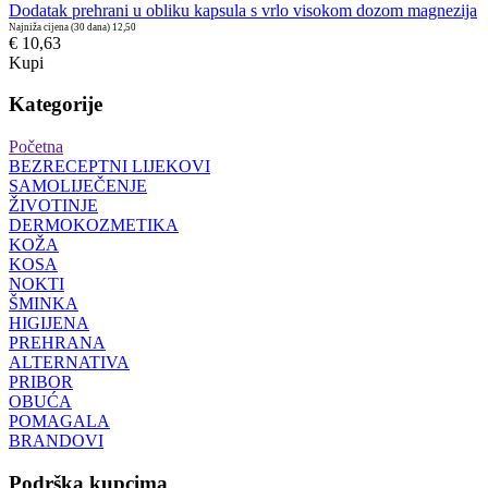
Dodatak prehrani u obliku kapsula s vrlo visokom dozom magnezija
Najniža cijena (30 dana)
12,50
€ 10,63
Kupi
Kategorije
Početna
BEZRECEPTNI LIJEKOVI
SAMOLIJEČENJE
ŽIVOTINJE
DERMOKOZMETIKA
KOŽA
KOSA
NOKTI
ŠMINKA
HIGIJENA
PREHRANA
ALTERNATIVA
PRIBOR
OBUĆA
POMAGALA
BRANDOVI
Podrška kupcima