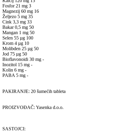
Kalcij 120 mg 15
Fosfor 21 mg 3
Magnezij 60 mg 16
Željezo 5 mg 35
Cink 3,3 mg 33
Bakar 0,5 mg 50
Mangan 1 mg 50
Selen 55 µg 100
Krom 4 µg 10
Molibden 25 µg 50
Jod 75 µg 50
Bioflavonoidi 30 mg -
Inozitol 15 mg -
Kolin 6 mg -
PABA 5 mg -
PAKIRANJE: 20 šumećih tableta
PROIZVOĐAČ: Yasenka d.o.o.
SASTOJCI: