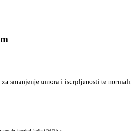
om
 za smanjenje umora i iscrpljenosti te norma
avonoide, inozitol, kolin i PABA-u.