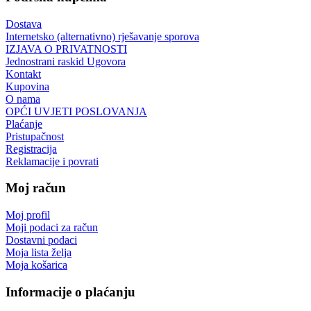
Dostava
Internetsko (alternativno) rješavanje sporova
IZJAVA O PRIVATNOSTI
Jednostrani raskid Ugovora
Kontakt
Kupovina
O nama
OPĆI UVJETI POSLOVANJA
Plaćanje
Pristupačnost
Registracija
Reklamacije i povrati
Moj račun
Moj profil
Moji podaci za račun
Dostavni podaci
Moja lista želja
Moja košarica
Informacije o plaćanju