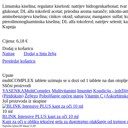
Limunska kiselina; regulator kiselosti: natrijev hidrogenkarbonat; tvar
glukonat; DL alfa tokoferil acetat; prirodna aroma naranče; nikotin-amid
aminobenzojeva kiselina; cinkov oksid; saharoza; manganov sulfat; kukur
pteroilmonogluaminska kiselina; DL alfa tokoferol; natrijev selenit; kal
Kupnja
Cijena: 6,18 €
Dodaj u košaricu
Natrag
Dodaj u listu želja
Pregledaj košaricu
Upute
multiCOMPLEX tablete uzimaju se u dozi od 1 tablete na dan otoplje
Slični proizvodi
YASENKA
MultiComplex
Multivitamini
Imunitet
Kondicija - izdržlji
(Piridoksin)
Željezo
Poboljšanje općeg stanja
Vitamin C (Askorbinska 
Još proizvoda iz skupine
10
ml
BLINK Intensive PLUS kapi za oči 10 ml
Kapi za oči u obliku tekućeg gela za dugotrajno olakšanje od trajnog os
Najniža cijena (30 dana)
12,49