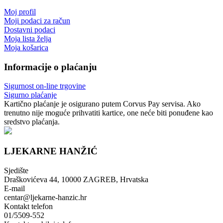
Moj profil
Moji podaci za račun
Dostavni podaci
Moja lista želja
Moja košarica
Informacije o plaćanju
Sigurnost on-line trgovine
Sigurno plaćanje
Kartično plaćanje je osigurano putem Corvus Pay servisa. Ako
trenutno nije moguće prihvatiti kartice, one neće biti ponuđene kao
sredstvo plaćanja.
LJEKARNE HANŽIĆ
Sjedište
Draškovićeva 44, 10000 ZAGREB, Hrvatska
E-mail
centar@ljekarne-hanzic.hr
Kontakt telefon
01/5509-552