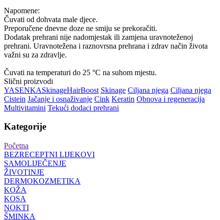
Napomene:
Čuvati od dohvata male djece.
Preporučene dnevne doze ne smiju se prekoračiti.
Dodatak prehrani nije nadomjestak ili zamjena uravnoteženoj
prehrani. Uravnotežena i raznovrsna prehrana i zdrav način života
važni su za zdravlje.
Čuvati na temperaturi do 25 °C na suhom mjestu.
Slični proizvodi
YASENKA
Skinage
Hair
Boost
Skinage
Ciljana njega
Ciljana njega
Cistein
Jačanje i osnaživanje
Cink
Keratin
Obnova i regeneracija
Multivitamini
Tekući dodaci prehrani
Kategorije
Početna
BEZRECEPTNI LIJEKOVI
SAMOLIJEČENJE
ŽIVOTINJE
DERMOKOZMETIKA
KOŽA
KOSA
NOKTI
ŠMINKA