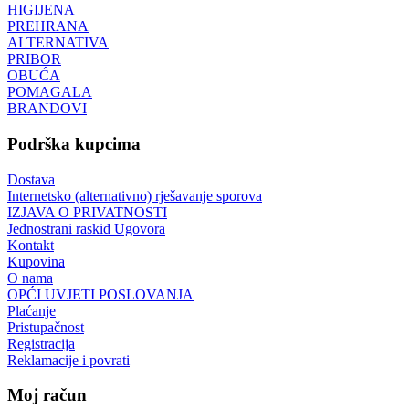
HIGIJENA
PREHRANA
ALTERNATIVA
PRIBOR
OBUĆA
POMAGALA
BRANDOVI
Podrška kupcima
Dostava
Internetsko (alternativno) rješavanje sporova
IZJAVA O PRIVATNOSTI
Jednostrani raskid Ugovora
Kontakt
Kupovina
O nama
OPĆI UVJETI POSLOVANJA
Plaćanje
Pristupačnost
Registracija
Reklamacije i povrati
Moj račun