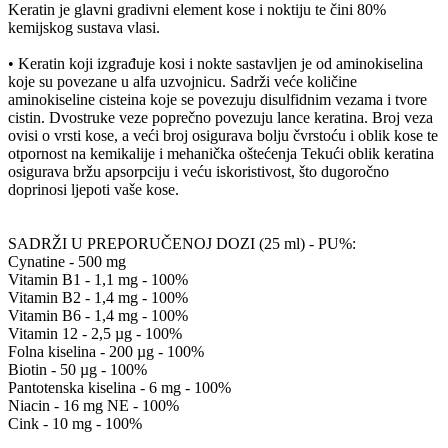
Keratin je glavni gradivni element kose i noktiju te čini 80%
kemijskog sustava vlasi.
• Keratin koji izgrađuje kosi i nokte sastavljen je od aminokiselina
koje su povezane u alfa uzvojnicu. Sadrži veće količine
aminokiseline cisteina koje se povezuju disulfidnim vezama i tvore
cistin. Dvostruke veze poprečno povezuju lance keratina. Broj veza
ovisi o vrsti kose, a veći broj osigurava bolju čvrstoću i oblik kose te
otpornost na kemikalije i mehanička oštećenja Tekući oblik keratina
osigurava bržu apsorpciju i veću iskoristivost, što dugoročno
doprinosi ljepoti vaše kose.
SADRŽI U PREPORUČENOJ DOZI (25 ml) - PU%:
Cynatine - 500 mg
Vitamin B1 - 1,1 mg - 100%
Vitamin B2 - 1,4 mg - 100%
Vitamin B6 - 1,4 mg - 100%
Vitamin 12 - 2,5 µg - 100%
Folna kiselina - 200 µg - 100%
Biotin - 50 µg - 100%
Pantotenska kiselina - 6 mg - 100%
Niacin - 16 mg NE - 100%
Cink - 10 mg - 100%