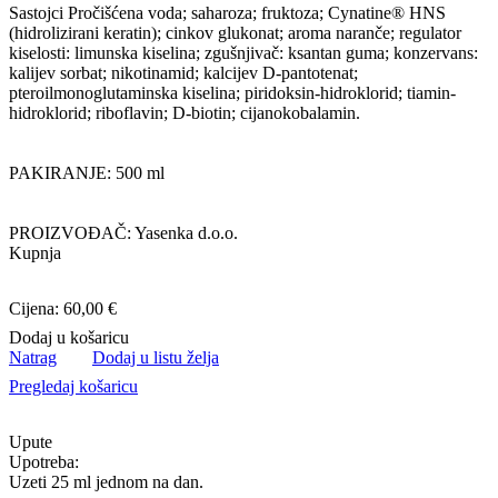
Sastojci Pročišćena voda; saharoza; fruktoza; Cynatine® HNS
(hidrolizirani keratin); cinkov glukonat; aroma naranče; regulator
kiselosti: limunska kiselina; zgušnjivač: ksantan guma; konzervans:
kalijev sorbat; nikotinamid; kalcijev D-pantotenat;
pteroilmonoglutaminska kiselina; piridoksin-hidroklorid; tiamin-
hidroklorid; riboflavin; D-biotin; cijanokobalamin.
PAKIRANJE: 500 ml
PROIZVOĐAČ: Yasenka d.o.o.
Kupnja
Cijena: 60,00 €
Dodaj u košaricu
Natrag
Dodaj u listu želja
Pregledaj košaricu
Upute
Upotreba:
Uzeti 25 ml jednom na dan.