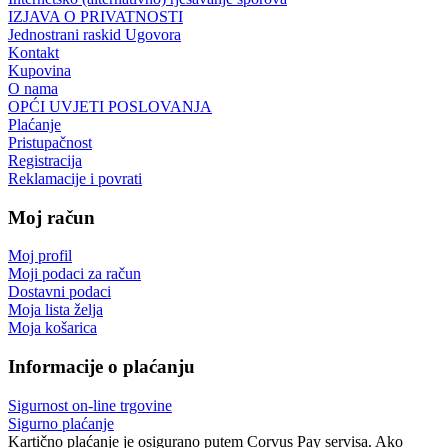
IZJAVA O PRIVATNOSTI
Jednostrani raskid Ugovora
Kontakt
Kupovina
O nama
OPĆI UVJETI POSLOVANJA
Plaćanje
Pristupačnost
Registracija
Reklamacije i povrati
Moj račun
Moj profil
Moji podaci za račun
Dostavni podaci
Moja lista želja
Moja košarica
Informacije o plaćanju
Sigurnost on-line trgovine
Sigurno plaćanje
Kartično plaćanje je osigurano putem Corvus Pay servisa. Ako