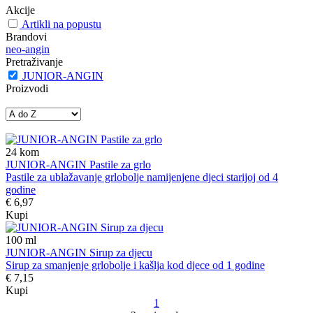
Akcije
Artikli na popustu
Brandovi
neo-angin
Pretraživanje
JUNIOR-ANGIN
Proizvodi
24
kom
JUNIOR-ANGIN Pastile za grlo
Pastile za ublažavanje grlobolje namijenjene djeci starijoj od 4
godine
€ 6,97
Kupi
100
ml
JUNIOR-ANGIN Sirup za djecu
Sirup za smanjenje grlobolje i kašlja kod djece od 1 godine
€ 7,15
Kupi
1