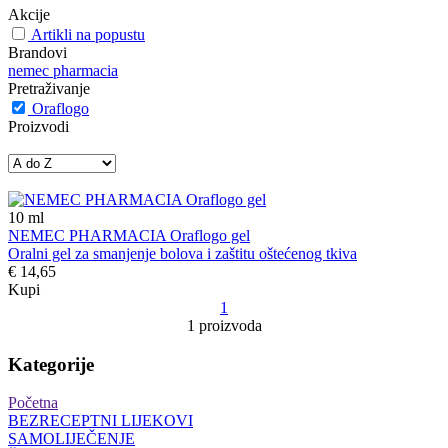
Akcije
Artikli na popustu
Brandovi
nemec pharmacia
Pretraživanje
Oraflogo
Proizvodi
10
ml
NEMEC PHARMACIA Oraflogo gel
Oralni gel za smanjenje bolova i zaštitu oštećenog tkiva
€ 14,65
Kupi
1
1 proizvoda
Kategorije
Početna
BEZRECEPTNI LIJEKOVI
SAMOLIJEČENJE