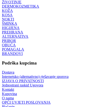
ŽIVOTINJE
DERMOKOZMETIKA
KOŽA
KOSA
NOKTI
ŠMINKA
HIGIJENA
PREHRANA
ALTERNATIVA
PRIBOR
OBUĆA
POMAGALA
BRANDOVI
Podrška kupcima
Dostava
Internetsko (alternativno) rješavanje sporova
IZJAVA O PRIVATNOSTI
Jednostrani raskid Ugovora
Kontakt
Kupovina
O nama
OPĆI UVJETI POSLOVANJA
Plaćanje