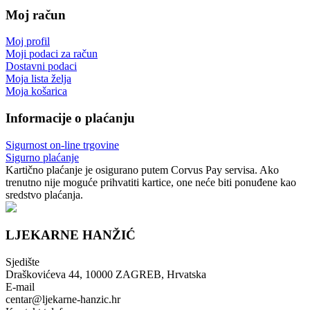
Moj račun
Moj profil
Moji podaci za račun
Dostavni podaci
Moja lista želja
Moja košarica
Informacije o plaćanju
Sigurnost on-line trgovine
Sigurno plaćanje
Kartično plaćanje je osigurano putem Corvus Pay servisa. Ako
trenutno nije moguće prihvatiti kartice, one neće biti ponuđene kao
sredstvo plaćanja.
LJEKARNE HANŽIĆ
Sjedište
Draškovićeva 44, 10000 ZAGREB, Hrvatska
E-mail
centar@ljekarne-hanzic.hr