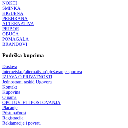
NOKTI
ŠMINKA
HIGIJENA
PREHRANA
ALTERNATIVA
PRIBOR
OBUĆA
POMAGALA
BRANDOVI
Podrška kupcima
Dostava
Internetsko (alternativno) rješavanje sporova
IZJAVA O PRIVATNOSTI
Jednostrani raskid Ugovora
Kontakt
Kupovina
O nama
OPĆI UVJETI POSLOVANJA
Plaćanje
Pristupačnost
Registracija
Reklamacije i povrati