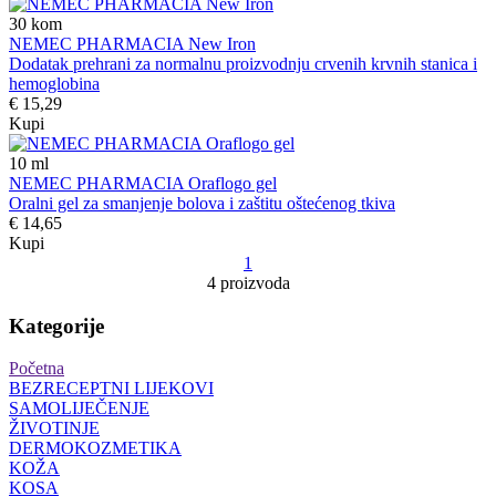
30
kom
NEMEC PHARMACIA New Iron
Dodatak prehrani za normalnu proizvodnju crvenih krvnih stanica i
hemoglobina
€ 15,29
Kupi
10
ml
NEMEC PHARMACIA Oraflogo gel
Oralni gel za smanjenje bolova i zaštitu oštećenog tkiva
€ 14,65
Kupi
1
4 proizvoda
Kategorije
Početna
BEZRECEPTNI LIJEKOVI
SAMOLIJEČENJE
ŽIVOTINJE
DERMOKOZMETIKA
KOŽA
KOSA