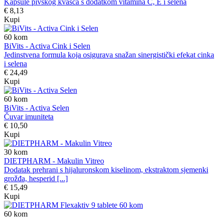
Kapsule pivskog kvasca s dodatkom vitamina C, E i selena
€ 8,13
Kupi
60
kom
BiVits - Activa Cink i Selen
Jedinstvena formula koja osigurava snažan sinergistički efekat cinka
i selena
€ 24,49
Kupi
60
kom
BiVits - Activa Selen
Čuvar imuniteta
€ 10,50
Kupi
30
kom
DIETPHARM - Makulin Vitreo
Dodatak prehrani s hijaluronskom kiselinom, ekstraktom sjemenki
grožđa, hesperid [...]
€ 15,49
Kupi
60
kom