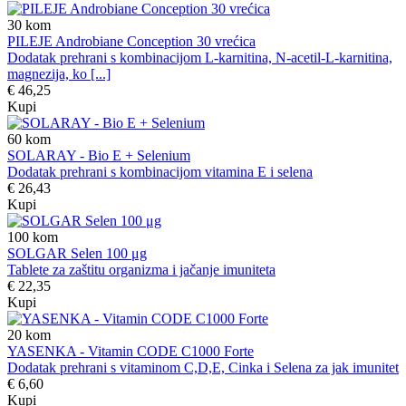
30
kom
PILEJE Androbiane Conception 30 vrećica
Dodatak prehrani s kombinacijom L-karnitina, N-acetil-L-karnitina,
magnezija, ko [...]
€ 46,25
Kupi
60
kom
SOLARAY - Bio E + Selenium
Dodatak prehrani s kombinacijom vitamina E i selena
€ 26,43
Kupi
100
kom
SOLGAR Selen 100 μg
Tablete za zaštitu organizma i jačanje imuniteta
€ 22,35
Kupi
20
kom
YASENKA - Vitamin CODE C1000 Forte
Dodatak prehrani s vitaminom C,D,E, Cinka i Selena za jak imunitet
€ 6,60
Kupi