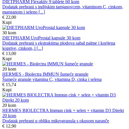
DIETPHARM Flexaktiv 9 tablete 60 kom
Dodatak prehrani s indijskim tamjanovcem, vitaminom C, cinkom,
manganom i seleno [...]
€ 22,00
Kupi
30
kom
DIETPHARM UroProstal kapsule 30 kom
Dodatak prehrani s ekstraktima plodova sabal palme i korijena
koprive, cinkom, l [...]
€ 13,00
Kupi
20
kom
HERMES - Biolectra IMMUN šumeće granule
Šumeće granule vitamina C, vitamina D, cinka i selena
€ 15,74
Kupi
20
kom
HERMES BIOLECTRA Immun cink + selen + vitamin D3 Direkt
20 kom
Dodatak prehrani u obliku mikrogranula s okusom naranče
€ 12,90