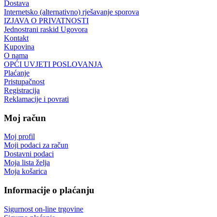
Dostava
Internetsko (alternativno) rješavanje sporova
IZJAVA O PRIVATNOSTI
Jednostrani raskid Ugovora
Kontakt
Kupovina
O nama
OPĆI UVJETI POSLOVANJA
Plaćanje
Pristupačnost
Registracija
Reklamacije i povrati
Moj račun
Moj profil
Moji podaci za račun
Dostavni podaci
Moja lista želja
Moja košarica
Informacije o plaćanju
Sigurnost on-line trgovine