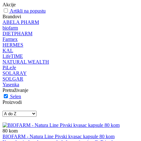
Akcije
Artikli na popustu
Brandovi
ABELA PHARM
biofarm
DIETPHARM
Farmex
HERMES
KAL
LifeTIME
NATURAL WEALTH
PiLeJe
SOLARAY
SOLGAR
Yasenka
Pretraživanje
Selen
Proizvodi
80
kom
BIOFARM - Natura Line Pivski kvasac kapsule 80 kom