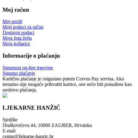
Moj račun
Moj profil
Moji podaci za račun
Dostavni podaci
Moja lista želja
Moja košarica
Informacije o plaćanju
Sigurnost on-line trgovine
Sigurno plaćanje
Kartično plaćanje je osigurano putem Corvus Pay servisa. Ako
trenutno nije moguće prihvatiti kartice, one neće biti ponuđene kao
sredstvo plaćanja.
LJEKARNE HANŽIĆ
Sjedište
Draškovićeva 44, 10000 ZAGREB, Hrvatska
E-mail
centar@ljekarne-hanzic.hr