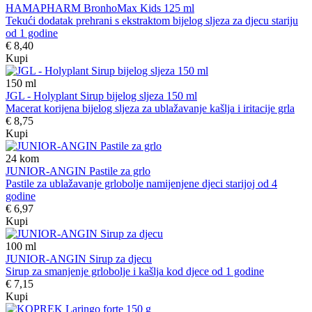
HAMAPHARM BronhoMax Kids 125 ml
Tekući dodatak prehrani s ekstraktom bijelog sljeza za djecu stariju
od 1 godine
€ 8,40
Kupi
150
ml
JGL - Holyplant Sirup bijelog sljeza 150 ml
Macerat korijena bijelog sljeza za ublažavanje kašlja i iritacije grla
€ 8,75
Kupi
24
kom
JUNIOR-ANGIN Pastile za grlo
Pastile za ublažavanje grlobolje namijenjene djeci starijoj od 4
godine
€ 6,97
Kupi
100
ml
JUNIOR-ANGIN Sirup za djecu
Sirup za smanjenje grlobolje i kašlja kod djece od 1 godine
€ 7,15
Kupi