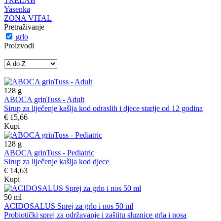
TRELAB
Yasenka
ZONA VITAL
Pretraživanje
grlo
Proizvodi
128
g
ABOCA grinTuss - Adult
Sirup za liječenje kašlja kod odraslih i djece starije od 12 godina
€ 15,66
Kupi
128
g
ABOCA grinTuss - Pediatric
Sirup za liječenje kašlja kod djece
€ 14,63
Kupi
50
ml
ACIDOSALUS Sprej za grlo i nos 50 ml
Probiotički sprej za održavanje i zaštitu sluznice grla i nosa