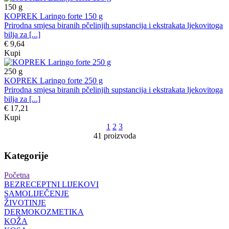
150
g
KOPREK Laringo forte 150 g
Prirodna smjesa biranih pčelinjih supstancija i ekstrakata ljekovitoga
bilja za [...]
€ 9,64
Kupi
250
g
KOPREK Laringo forte 250 g
Prirodna smjesa biranih pčelinjih supstancija i ekstrakata ljekovitoga
bilja za [...]
€ 17,21
Kupi
1
2
3
41 proizvoda
Kategorije
Početna
BEZRECEPTNI LIJEKOVI
SAMOLIJEČENJE
ŽIVOTINJE
DERMOKOZMETIKA
KOŽA