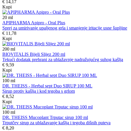
€ 14,17
Kupi
20
ml
APIPHARMA Apipro - Oral Plus
Sprej za umirivanje upaljenog grla i smanjenje iritacije usne šupljine
€ 11,78
Kupi
200
ml
BIOVITALIS Bijeli Slijez 200 ml
Tekući dodatak prehrani za ublažavnje nadražujućeg suhog kašlja
€ 9,59
Kupi
100
ml
DR. THEISS - Herbal sept Duo SIRUP 100 ML
Sirup protiv kašlja i kod tegoba s grlom
€ 8,52
Kupi
100
ml
DR. THEISS Mucoplant Trputac sirup 100 ml
Trputčev sirup za ublažavanje kašlja i tegoba dišnih puteva
€ 8,20