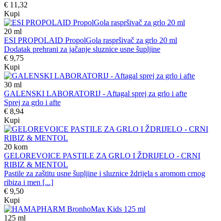
€ 11,32
Kupi
20
ml
ESI PROPOLAID PropolGola raspršivač za grlo 20 ml
Dodatak prehrani za jačanje sluznice usne šupljine
€ 9,75
Kupi
30
ml
GALENSKI LABORATORIJ - Aftagal sprej za grlo i afte
Sprej za grlo i afte
€ 8,94
Kupi
20
kom
GELOREVOICE PASTILE ZA GRLO I ŽDRIJELO - CRNI
RIBIZ & MENTOL
Pastile za zaštitu usne šupljine i sluznice ždrijela s aromom crnog
ribiza i men [...]
€ 9,50
Kupi
125
ml