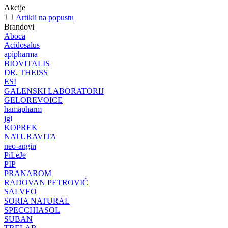
Akcije
Artikli na popustu
Brandovi
Aboca
Acidosalus
apipharma
BIOVITALIS
DR. THEISS
ESI
GALENSKI LABORATORIJ
GELOREVOICE
hamapharm
jgl
KOPREK
NATURAVITA
neo-angin
PiLeJe
PIP
PRANAROM
RADOVAN PETROVIĆ
SALVEO
SORIA NATURAL
SPECCHIASOL
SUBAN