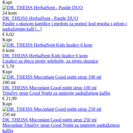
Kupi
24
kom
DR. THEISS HerbalSept - Pastile DUO
Pastile s okusom kamilice i medom za pomoć kod tegoba s grlom i
nadražajnim kašl [...]
€ 6,02
Kupi
6
kom
DR. THEISS HerbalSept Kids lizalice 6 kom
Lizalice za djecu protiv grlobolje, za njegu sluznice
€ 5,70
Kupi
100
ml
DR. THEISS Mucoplant Good night sirup 100 ml
Trpučev sirup Good Night za smirenje nadražajnog kašlja
€ 21,99
Kupi
250
ml
DR. THEISS Mucoplant Good night sirup 250 ml
Mucoplant Trpučev sirup Good Night za smirenje nadražajnog
kašlja