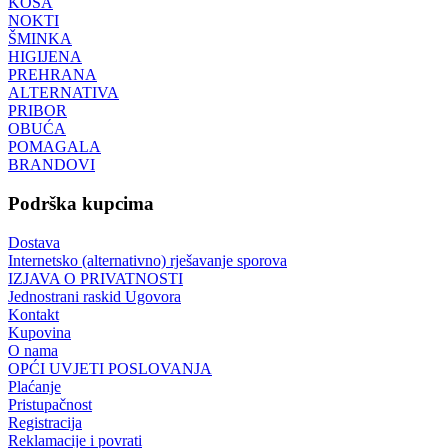
KOSA
NOKTI
ŠMINKA
HIGIJENA
PREHRANA
ALTERNATIVA
PRIBOR
OBUĆA
POMAGALA
BRANDOVI
Podrška kupcima
Dostava
Internetsko (alternativno) rješavanje sporova
IZJAVA O PRIVATNOSTI
Jednostrani raskid Ugovora
Kontakt
Kupovina
O nama
OPĆI UVJETI POSLOVANJA
Plaćanje
Pristupačnost
Registracija
Reklamacije i povrati