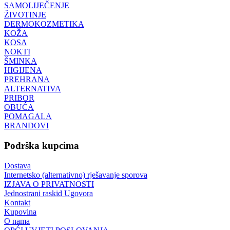
SAMOLIJEČENJE
ŽIVOTINJE
DERMOKOZMETIKA
KOŽA
KOSA
NOKTI
ŠMINKA
HIGIJENA
PREHRANA
ALTERNATIVA
PRIBOR
OBUĆA
POMAGALA
BRANDOVI
Podrška kupcima
Dostava
Internetsko (alternativno) rješavanje sporova
IZJAVA O PRIVATNOSTI
Jednostrani raskid Ugovora
Kontakt
Kupovina
O nama