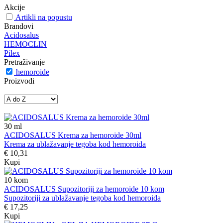
Akcije
Artikli na popustu
Brandovi
Acidosalus
HEMOCLIN
Pilex
Pretraživanje
hemoroide
Proizvodi
30
ml
ACIDOSALUS Krema za hemoroide 30ml
Krema za ublažavanje tegoba kod hemoroida
€ 10,31
Kupi
10
kom
ACIDOSALUS Supozitoriji za hemoroide 10 kom
Supozitoriji za ublažavanje tegoba kod hemoroida
€ 17,25
Kupi