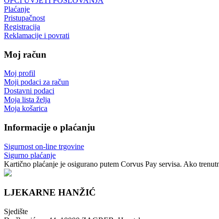
OPĆI UVJETI POSLOVANJA
Plaćanje
Pristupačnost
Registracija
Reklamacije i povrati
Moj račun
Moj profil
Moji podaci za račun
Dostavni podaci
Moja lista želja
Moja košarica
Informacije o plaćanju
Sigurnost on-line trgovine
Sigurno plaćanje
Kartično plaćanje je osigurano putem Corvus Pay servisa. Ako trenutno
LJEKARNE HANŽIĆ
Sjedište