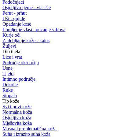
Podočnjaci
Osjetljivo tjeme - vlasište
Perut - prhut
Uši - gnjide
Opadanje kose
Lomljenje vlasi i pucanje vrhova
Kurje oči
Zadebljanje kože - kalus
Žuljevi
Dio tijela
Lice i vrat
Područje oko očiju
Usne
Tijelo
Intimno područje
Dekolte
Ruke
Stopala
Tip kože
Svi tipovi kože
Normalna koža
Osjetljiva koža
Mješovita koža
Masna i problematična koža
Suha i izrazito suha koža