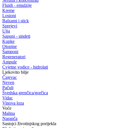
Serumi i koncentrati
Fluidi - emulzije
Kreme
Losioni
Balzami i stick
Sprejevi
Ulja
Sapuni - sindeti
Kupke
Otopine
Šamponi
Regeneratori
Ampule
Cvjetne vodice - hidrolati
Ljekovito bilje
Čajevac
Neven
Pačuli
Švedska grenčica/gorčica
Vidac
Vinova loza
Voće
Malina
Naranča
Sastojci životinjskog porijekla