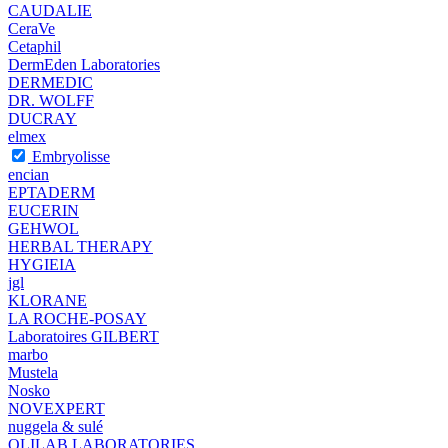
CAUDALIE
CeraVe
Cetaphil
DermEden Laboratories
DERMEDIC
DR. WOLFF
DUCRAY
elmex
Embryolisse
encian
EPTADERM
EUCERIN
GEHWOL
HERBAL THERAPY
HYGIEIA
jgl
KLORANE
LA ROCHE-POSAY
Laboratoires GILBERT
marbo
Mustela
Nosko
NOVEXPERT
nuggela & sulé
OLILAB LABORATORIES