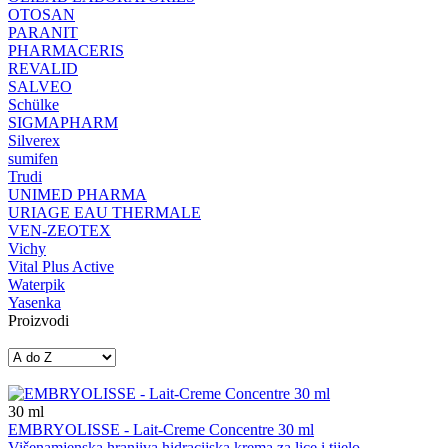
OTOSAN
PARANIT
PHARMACERIS
REVALID
SALVEO
Schülke
SIGMAPHARM
Silverex
sumifen
Trudi
UNIMED PHARMA
URIAGE EAU THERMALE
VEN-ZEOTEX
Vichy
Vital Plus Active
Waterpik
Yasenka
Proizvodi
30
ml
EMBRYOLISSE - Lait-Creme Concentre 30 ml
Višenamjenska hranjiva hidracijska krema za lice i tijelo