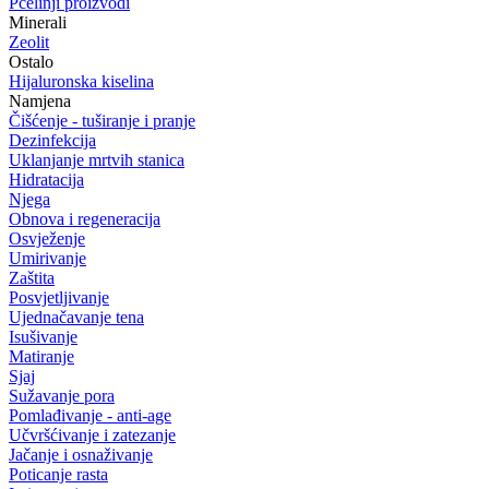
Pčelinji proizvodi
Minerali
Zeolit
Ostalo
Hijaluronska kiselina
Namjena
Čišćenje - tuširanje i pranje
Dezinfekcija
Uklanjanje mrtvih stanica
Hidratacija
Njega
Obnova i regeneracija
Osvježenje
Umirivanje
Zaštita
Posvjetljivanje
Ujednačavanje tena
Isušivanje
Matiranje
Sjaj
Sužavanje pora
Pomlađivanje - anti-age
Učvršćivanje i zatezanje
Jačanje i osnaživanje
Poticanje rasta