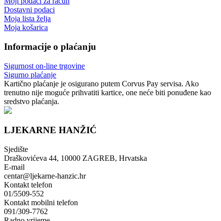
Moji podaci za račun
Dostavni podaci
Moja lista želja
Moja košarica
Informacije o plaćanju
Sigurnost on-line trgovine
Sigurno plaćanje
Kartično plaćanje je osigurano putem Corvus Pay servisa. Ako
trenutno nije moguće prihvatiti kartice, one neće biti ponuđene kao
sredstvo plaćanja.
LJEKARNE HANŽIĆ
Sjedište
Draškovićeva 44, 10000 ZAGREB, Hrvatska
E-mail
centar@ljekarne-hanzic.hr
Kontakt telefon
01/5509-552
Kontakt mobilni telefon
091/309-7762
Radno vrijeme