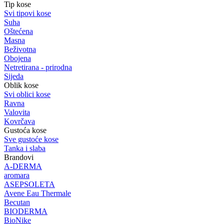
Tip kose
Svi tipovi kose
Suha
Oštećena
Masna
Beživotna
Obojena
Netretirana - prirodna
Sijeda
Oblik kose
Svi oblici kose
Ravna
Valovita
Kovrčava
Gustoća kose
Sve gustoće kose
Tanka i slaba
Brandovi
A-DERMA
aromara
ASEPSOLETA
Avene Eau Thermale
Becutan
BIODERMA
BioNike