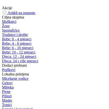
Akcije
Artikli na popustu
Ciljna skupina
Muškarci
Žene
Sportaši/ice
Trudnice i dojilje
Bebe: 0 - 4 mjeseci
Bebe: 4 - 6 mjeseci
Bebe: 6 - 10 mjeseci
Bebe: 10 - 12 mjeseci
Djeca: 12 - 24 mjeseci
Djeca: 24 i više mjeseci
Dodaci prehrani
Praškovi
Lokalna primjena
Micelarne vodice
Gelovi
Mlijeka
Pjene
Pilinzi
Maske
Tonici