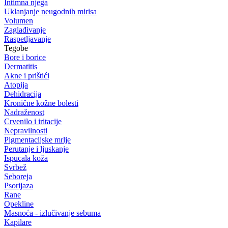
Intimna njega
Uklanjanje neugodnih mirisa
Volumen
Zaglađivanje
Raspetljavanje
Tegobe
Bore i borice
Dermatitis
Akne i prištići
Atopija
Dehidracija
Kronične kožne bolesti
Nadraženost
Crvenilo i iritacije
Nepravilnosti
Pigmentacijske mrlje
Perutanje i ljuskanje
Ispucala koža
Svrbež
Seboreja
Psorijaza
Rane
Opekline
Masnoća - izlučivanje sebuma
Kapilare