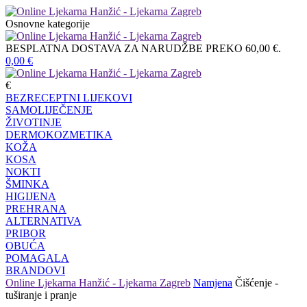
Osnovne kategorije
BESPLATNA DOSTAVA ZA NARUDŽBE PREKO 60,00 €.
0,00
€
€
BEZRECEPTNI LIJEKOVI
SAMOLIJEČENJE
ŽIVOTINJE
DERMOKOZMETIKA
KOŽA
KOSA
NOKTI
ŠMINKA
HIGIJENA
PREHRANA
ALTERNATIVA
PRIBOR
OBUĆA
POMAGALA
BRANDOVI
Online Ljekarna Hanžić - Ljekarna Zagreb
Namjena
Čišćenje -
tuširanje i pranje