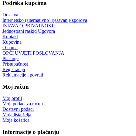
Podrška kupcima
Dostava
Internetsko (alternativno) rješavanje sporova
IZJAVA O PRIVATNOSTI
Jednostrani raskid Ugovora
Kontakt
Kupovina
O nama
OPĆI UVJETI POSLOVANJA
Plaćanje
Pristupačnost
Registracija
Reklamacije i povrati
Moj račun
Moj profil
Moji podaci za račun
Dostavni podaci
Moja lista želja
Moja košarica
Informacije o plaćanju