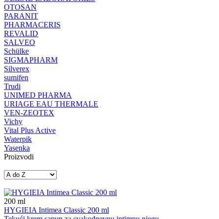
OTOSAN
PARANIT
PHARMACERIS
REVALID
SALVEO
Schülke
SIGMAPHARM
Silverex
sumifen
Trudi
UNIMED PHARMA
URIAGE EAU THERMALE
VEN-ZEOTEX
Vichy
Vital Plus Active
Waterpik
Yasenka
Proizvodi
200
ml
HYGIEIA Intimea Classic 200 ml
Tekući krem sapun za svakodnevnu intimnu njegu