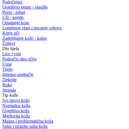
Podočnjaci
Osjetljivo tjeme - vlasište
Perut - prhut
Uši - gnjide
Opadanje kose
Lomljenje vlasi i pucanje vrhova
Kurje oči
Zadebljanje kože - kalus
Žuljevi
Dio tijela
Lice i vrat
Područje oko očiju
Usne
Tijelo
Intimno područje
Dekolte
Ruke
Stopala
Tip kože
Svi tipovi kože
Normalna koža
Osjetljiva koža
Mješovita koža
Masna i problematična koža
Suha i izrazito suha koža