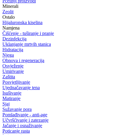
Pčelinji proizvodi
Minerali
Zeolit
Ostalo
Hijaluronska kiselina
Namjena
Čišćenje - tuširanje i pranje
Dezinfekcija
Uklanjanje mrtvih stanica
Hidratacija
Njega
Obnova i regeneracija
Osvježenje
Umirivanje
Zaštita
Posvjetljivanje
Ujednačavanje tena
Isušivanje
Matiranje
Sjaj
Sužavanje pora
Pomlađivanje - anti-age
Učvršćivanje i zatezanje
Jačanje i osnaživanje
Poticanje rasta