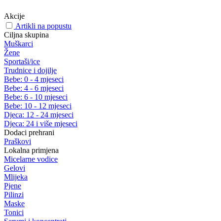
Akcije
Artikli na popustu
Ciljna skupina
Muškarci
Žene
Sportaši/ice
Trudnice i dojilje
Bebe: 0 - 4 mjeseci
Bebe: 4 - 6 mjeseci
Bebe: 6 - 10 mjeseci
Bebe: 10 - 12 mjeseci
Djeca: 12 - 24 mjeseci
Djeca: 24 i više mjeseci
Dodaci prehrani
Praškovi
Lokalna primjena
Micelarne vodice
Gelovi
Mlijeka
Pjene
Pilinzi
Maske
Tonici