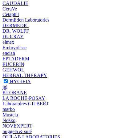
CAUDALIE
CeraVe
Cetaphil
DermEden Laboratories
DERMEDIC
DR. WOLFF
DUCRAY
elmex
Embryolisse
encian
EPTADERM
EUCERIN
GEHWOL
HERBAL THERAPY
HYGIEIA
jgl
KLORANE
LA ROCHE-POSAY
Laboratoires GILBERT
marbo
Mustela
Nosko
NOVEXPERT
nuggela & sulé
OLILAB LABORATORIES