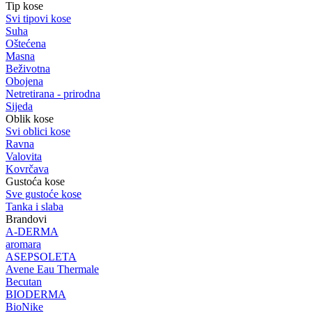
Tip kose
Svi tipovi kose
Suha
Oštećena
Masna
Beživotna
Obojena
Netretirana - prirodna
Sijeda
Oblik kose
Svi oblici kose
Ravna
Valovita
Kovrčava
Gustoća kose
Sve gustoće kose
Tanka i slaba
Brandovi
A-DERMA
aromara
ASEPSOLETA
Avene Eau Thermale
Becutan
BIODERMA
BioNike