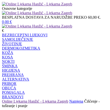
Osnovne kategorije
BESPLATNA DOSTAVA ZA NARUDŽBE PREKO 60,00 €.
0,00
€
€
BEZRECEPTNI LIJEKOVI
SAMOLIJEČENJE
ŽIVOTINJE
DERMOKOZMETIKA
KOŽA
KOSA
NOKTI
ŠMINKA
HIGIJENA
PREHRANA
ALTERNATIVA
PRIBOR
OBUĆA
POMAGALA
BRANDOVI
Online Ljekarna Hanžić - Ljekarna Zagreb
Namjena
Čišćenje -
tuširanje i pranje