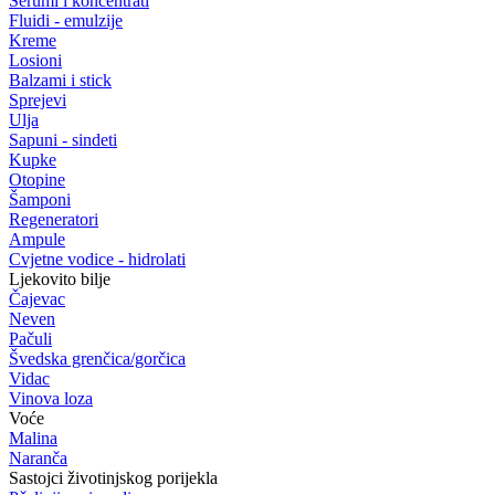
Serumi i koncentrati
Fluidi - emulzije
Kreme
Losioni
Balzami i stick
Sprejevi
Ulja
Sapuni - sindeti
Kupke
Otopine
Šamponi
Regeneratori
Ampule
Cvjetne vodice - hidrolati
Ljekovito bilje
Čajevac
Neven
Pačuli
Švedska grenčica/gorčica
Vidac
Vinova loza
Voće
Malina
Naranča
Sastojci životinjskog porijekla