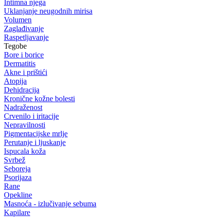
Intimna njega
Uklanjanje neugodnih mirisa
Volumen
Zaglađivanje
Raspetljavanje
Tegobe
Bore i borice
Dermatitis
Akne i prištići
Atopija
Dehidracija
Kronične kožne bolesti
Nadraženost
Crvenilo i iritacije
Nepravilnosti
Pigmentacijske mrlje
Perutanje i ljuskanje
Ispucala koža
Svrbež
Seboreja
Psorijaza
Rane
Opekline
Masnoća - izlučivanje sebuma
Kapilare