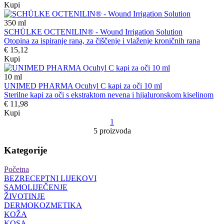
Kupi
350
ml
SCHÜLKE OCTENILIN® - Wound Irrigation Solution
Otopina za ispiranje rana, za čiščenje i vlaženje kroničnih rana
€ 15,12
Kupi
10
ml
UNIMED PHARMA Ocuhyl C kapi za oči 10 ml
Sterilne kapi za oči s ekstraktom nevena i hijaluronskom kiselinom
€ 11,98
Kupi
1
5 proizvoda
Kategorije
Početna
BEZRECEPTNI LIJEKOVI
SAMOLIJEČENJE
ŽIVOTINJE
DERMOKOZMETIKA
KOŽA
KOSA