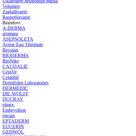
Uklanjanje neugodnih mirisa
Volumen
Zaglađivanje
Raspetljavanje
Brandovi
A-DERMA
aromara
ASEPSOLETA
Avene Eau Thermale
Becutan
BIODERMA
BioNike
CAUDALIE
CeraVe
Cetaphil
DermEden Laboratories
DERMEDIC
DR. WOLFF
DUCRAY
elmex
Embryolisse
encian
EPTADERM
EUCERIN
GEHWOL