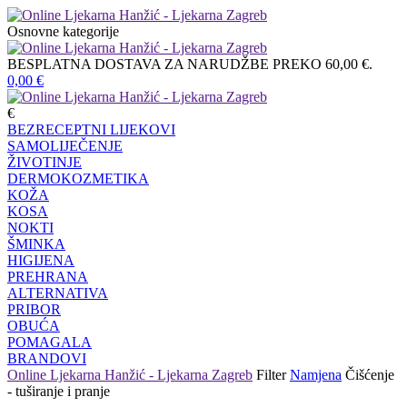
Osnovne kategorije
BESPLATNA DOSTAVA ZA NARUDŽBE PREKO 60,00 €.
0,00
€
€
BEZRECEPTNI LIJEKOVI
SAMOLIJEČENJE
ŽIVOTINJE
DERMOKOZMETIKA
KOŽA
KOSA
NOKTI
ŠMINKA
HIGIJENA
PREHRANA
ALTERNATIVA
PRIBOR
OBUĆA
POMAGALA
BRANDOVI
Online Ljekarna Hanžić - Ljekarna Zagreb
Filter
Namjena
Čišćenje
- tuširanje i pranje