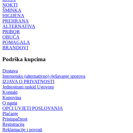
NOKTI
ŠMINKA
HIGIJENA
PREHRANA
ALTERNATIVA
PRIBOR
OBUĆA
POMAGALA
BRANDOVI
Podrška kupcima
Dostava
Internetsko (alternativno) rješavanje sporova
IZJAVA O PRIVATNOSTI
Jednostrani raskid Ugovora
Kontakt
Kupovina
O nama
OPĆI UVJETI POSLOVANJA
Plaćanje
Pristupačnost
Registracija
Reklamacije i povrati