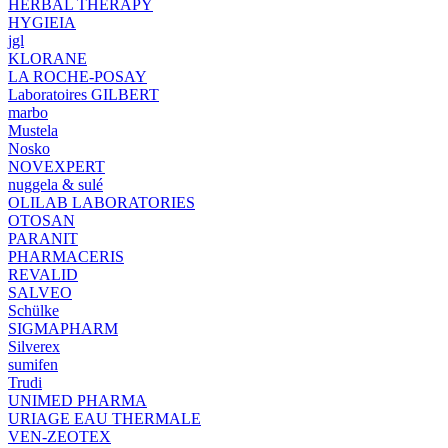
HERBAL THERAPY
HYGIEIA
jgl
KLORANE
LA ROCHE-POSAY
Laboratoires GILBERT
marbo
Mustela
Nosko
NOVEXPERT
nuggela & sulé
OLILAB LABORATORIES
OTOSAN
PARANIT
PHARMACERIS
REVALID
SALVEO
Schülke
SIGMAPHARM
Silverex
sumifen
Trudi
UNIMED PHARMA
URIAGE EAU THERMALE
VEN-ZEOTEX