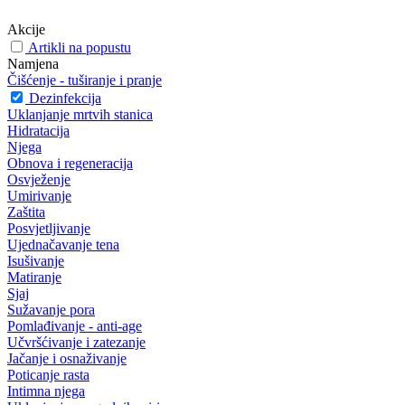
Akcije
Artikli na popustu
Namjena
Čišćenje - tuširanje i pranje
Dezinfekcija
Uklanjanje mrtvih stanica
Hidratacija
Njega
Obnova i regeneracija
Osvježenje
Umirivanje
Zaštita
Posvjetljivanje
Ujednačavanje tena
Isušivanje
Matiranje
Sjaj
Sužavanje pora
Pomlađivanje - anti-age
Učvršćivanje i zatezanje
Jačanje i osnaživanje
Poticanje rasta
Intimna njega