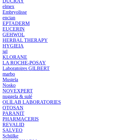
DUCRAY
elmex
Embryolisse
encian
EPTADERM
EUCERIN
GEHWOL
HERBAL THERAPY
HYGIEIA
jgl
KLORANE
LA ROCHE-POSAY
Laboratoires GILBERT
marbo
Mustela
Nosko
NOVEXPERT
nuggela & sulé
OLILAB LABORATORIES
OTOSAN
PARANIT
PHARMACERIS
REVALID
SALVEO
Schülke