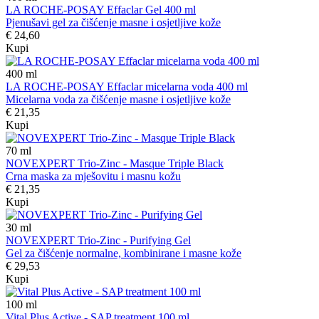
LA ROCHE-POSAY Effaclar Gel 400 ml
Pjenušavi gel za čišćenje masne i osjetljive kože
€ 24,60
Kupi
400
ml
LA ROCHE-POSAY Effaclar micelarna voda 400 ml
Micelarna voda za čišćenje masne i osjetljive kože
€ 21,35
Kupi
70
ml
NOVEXPERT Trio-Zinc - Masque Triple Black
Crna maska za mješovitu i masnu kožu
€ 21,35
Kupi
30
ml
NOVEXPERT Trio-Zinc - Purifying Gel
Gel za čišćenje normalne, kombinirane i masne kože
€ 29,53
Kupi
100
ml
Vital Plus Active - SAP treatment 100 ml