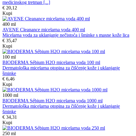
medicinskog tretman [...]
€ 20,12
Kupi
400
ml
AVENE Cleanance micelarna voda 400 ml
Micelarna voda za uklanjanje nečistoća i šminke s masne kože lica
€ 35,47
Kupi
100
ml
BIODERMA Sébium H2O micelarna voda 100 ml
Dermatološka micelarna otopina za čišćenje kože i uklanjanje
šminke
€ 6,46
Kupi
1000
ml
BIODERMA Sébium H2O micelarna voda 1000 ml
Dermatološka micelarna otopina za čišćenje kože i uklanjanje
šminke
€ 34,31
Kupi
250
ml