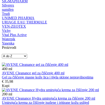
SIGMAPHARM
Silverex
sumifen
Trudi
UNIMED PHARMA
URIAGE EAU THERMALE
VEN-ZEOTEX
Vichy
Vital Plus Active
Waterpik
Yasenka
Proizvodi
400
ml
AVENE Cleanance gel za čišćenje 400 ml
Gel za čišćenje masne kože lica i tijela sklone nepravilnostima
€ 35,98
Kupi
200
ml
AVENE Cleanance Hydra umirujuća krema za čišćenje 200 ml
Umirujuća krema za čišćenje isušene i iritirane kožu uslijed