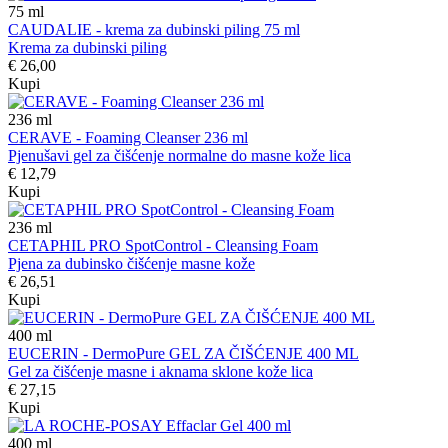
75
ml
CAUDALIE - krema za dubinski piling 75 ml
Krema za dubinski piling
€ 26,00
Kupi
236
ml
CERAVE - Foaming Cleanser 236 ml
Pjenušavi gel za čišćenje normalne do masne kože lica
€ 12,79
Kupi
236
ml
CETAPHIL PRO SpotControl - Cleansing Foam
Pjena za dubinsko čišćenje masne kože
€ 26,51
Kupi
400
ml
EUCERIN - DermoPure GEL ZA ČIŠĆENJE 400 ML
Gel za čišćenje masne i aknama sklone kože lica
€ 27,15
Kupi
400
ml