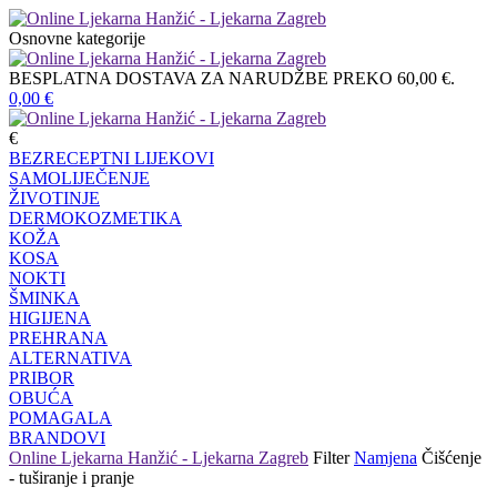
Osnovne kategorije
BESPLATNA DOSTAVA ZA NARUDŽBE PREKO 60,00 €.
0,00
€
€
BEZRECEPTNI LIJEKOVI
SAMOLIJEČENJE
ŽIVOTINJE
DERMOKOZMETIKA
KOŽA
KOSA
NOKTI
ŠMINKA
HIGIJENA
PREHRANA
ALTERNATIVA
PRIBOR
OBUĆA
POMAGALA
BRANDOVI
Online Ljekarna Hanžić - Ljekarna Zagreb
Filter
Namjena
Čišćenje
- tuširanje i pranje