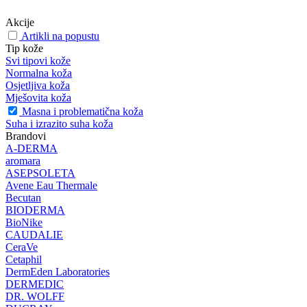
Akcije
Artikli na popustu
Tip kože
Svi tipovi kože
Normalna koža
Osjetljiva koža
Mješovita koža
Masna i problematična koža
Suha i izrazito suha koža
Brandovi
A-DERMA
aromara
ASEPSOLETA
Avene Eau Thermale
Becutan
BIODERMA
BioNike
CAUDALIE
CeraVe
Cetaphil
DermEden Laboratories
DERMEDIC
DR. WOLFF