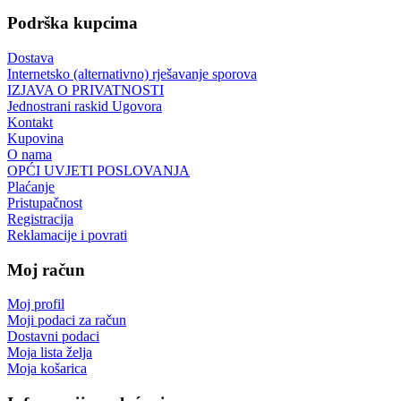
Podrška kupcima
Dostava
Internetsko (alternativno) rješavanje sporova
IZJAVA O PRIVATNOSTI
Jednostrani raskid Ugovora
Kontakt
Kupovina
O nama
OPĆI UVJETI POSLOVANJA
Plaćanje
Pristupačnost
Registracija
Reklamacije i povrati
Moj račun
Moj profil
Moji podaci za račun
Dostavni podaci
Moja lista želja
Moja košarica