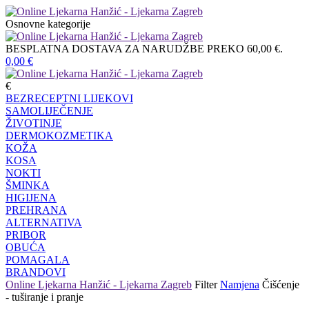
Osnovne kategorije
BESPLATNA DOSTAVA ZA NARUDŽBE PREKO 60,00 €.
0,00
€
€
BEZRECEPTNI LIJEKOVI
SAMOLIJEČENJE
ŽIVOTINJE
DERMOKOZMETIKA
KOŽA
KOSA
NOKTI
ŠMINKA
HIGIJENA
PREHRANA
ALTERNATIVA
PRIBOR
OBUĆA
POMAGALA
BRANDOVI
Online Ljekarna Hanžić - Ljekarna Zagreb
Filter
Namjena
Čišćenje
- tuširanje i pranje