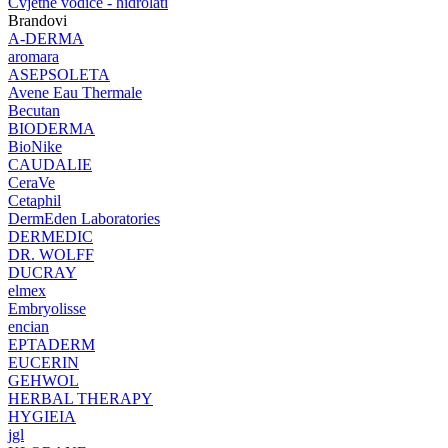
Cvjetne vodice - hidrolati
Brandovi
A-DERMA
aromara
ASEPSOLETA
Avene Eau Thermale
Becutan
BIODERMA
BioNike
CAUDALIE
CeraVe
Cetaphil
DermEden Laboratories
DERMEDIC
DR. WOLFF
DUCRAY
elmex
Embryolisse
encian
EPTADERM
EUCERIN
GEHWOL
HERBAL THERAPY
HYGIEIA
jgl