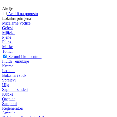
Akcije
Artikli na popustu
Lokalna primjena
Micelarne vodice
Gelovi
Mlijeka
Pjene
Pilinzi
Maske
Tonici
Serumi i koncentrati
Fluidi - emulzije
Kreme
Losioni
Balzami i stick
Sprejevi
Ulja
Sapuni - sindeti
Kupke
Otopine
Šamponi
Regeneratori
Ampule