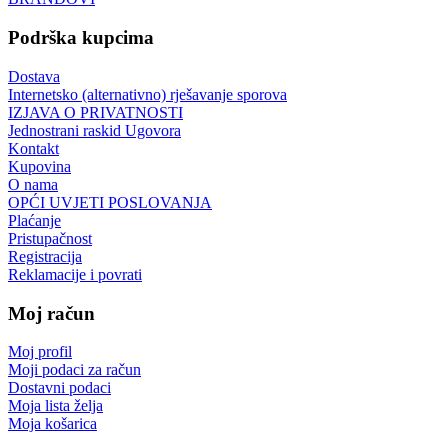
Podrška kupcima
Dostava
Internetsko (alternativno) rješavanje sporova
IZJAVA O PRIVATNOSTI
Jednostrani raskid Ugovora
Kontakt
Kupovina
O nama
OPĆI UVJETI POSLOVANJA
Plaćanje
Pristupačnost
Registracija
Reklamacije i povrati
Moj račun
Moj profil
Moji podaci za račun
Dostavni podaci
Moja lista želja
Moja košarica