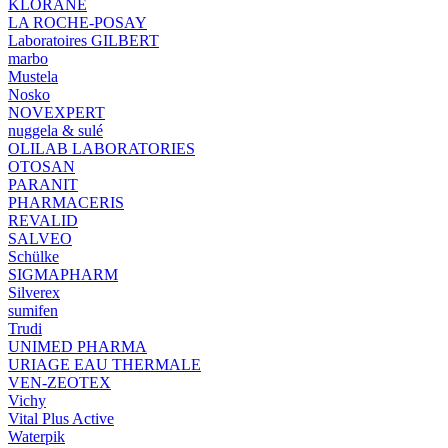
KLORANE
LA ROCHE-POSAY
Laboratoires GILBERT
marbo
Mustela
Nosko
NOVEXPERT
nuggela & sulé
OLILAB LABORATORIES
OTOSAN
PARANIT
PHARMACERIS
REVALID
SALVEO
Schülke
SIGMAPHARM
Silverex
sumifen
Trudi
UNIMED PHARMA
URIAGE EAU THERMALE
VEN-ZEOTEX
Vichy
Vital Plus Active
Waterpik