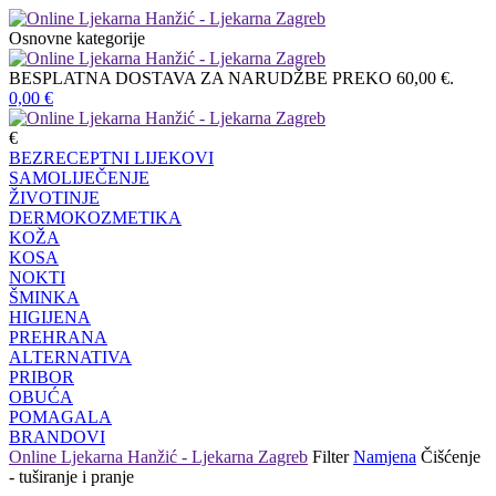
Osnovne kategorije
BESPLATNA DOSTAVA ZA NARUDŽBE PREKO 60,00 €.
0,00
€
€
BEZRECEPTNI LIJEKOVI
SAMOLIJEČENJE
ŽIVOTINJE
DERMOKOZMETIKA
KOŽA
KOSA
NOKTI
ŠMINKA
HIGIJENA
PREHRANA
ALTERNATIVA
PRIBOR
OBUĆA
POMAGALA
BRANDOVI
Online Ljekarna Hanžić - Ljekarna Zagreb
Filter
Namjena
Čišćenje
- tuširanje i pranje