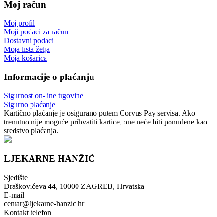
Moj račun
Moj profil
Moji podaci za račun
Dostavni podaci
Moja lista želja
Moja košarica
Informacije o plaćanju
Sigurnost on-line trgovine
Sigurno plaćanje
Kartično plaćanje je osigurano putem Corvus Pay servisa. Ako
trenutno nije moguće prihvatiti kartice, one neće biti ponuđene kao
sredstvo plaćanja.
LJEKARNE HANŽIĆ
Sjedište
Draškovićeva 44, 10000 ZAGREB, Hrvatska
E-mail
centar@ljekarne-hanzic.hr
Kontakt telefon