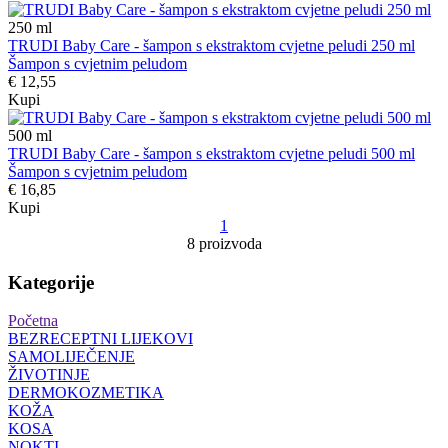
250
ml
TRUDI Baby Care - šampon s ekstraktom cvjetne peludi 250 ml
Šampon s cvjetnim peludom
€ 12,55
Kupi
500
ml
TRUDI Baby Care - šampon s ekstraktom cvjetne peludi 500 ml
Šampon s cvjetnim peludom
€ 16,85
Kupi
1
8 proizvoda
Kategorije
Početna
BEZRECEPTNI LIJEKOVI
SAMOLIJEČENJE
ŽIVOTINJE
DERMOKOZMETIKA
KOŽA
KOSA
NOKTI