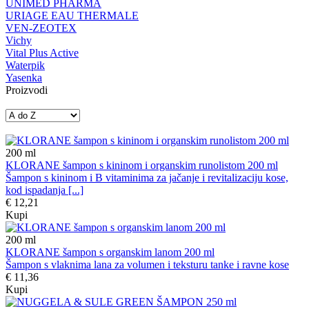
UNIMED PHARMA
URIAGE EAU THERMALE
VEN-ZEOTEX
Vichy
Vital Plus Active
Waterpik
Yasenka
Proizvodi
200
ml
KLORANE šampon s kininom i organskim runolistom 200 ml
Šampon s kininom i B vitaminima za jačanje i revitalizaciju kose,
kod ispadanja [...]
€ 12,21
Kupi
200
ml
KLORANE šampon s organskim lanom 200 ml
Šampon s vlaknima lana za volumen i teksturu tanke i ravne kose
€ 11,36
Kupi