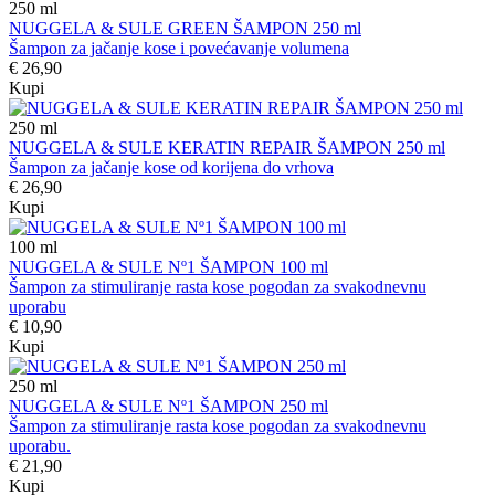
250
ml
NUGGELA & SULE GREEN ŠAMPON 250 ml
Šampon za jačanje kose i povećavanje volumena
€ 26,90
Kupi
250
ml
NUGGELA & SULE KERATIN REPAIR ŠAMPON 250 ml
Šampon za jačanje kose od korijena do vrhova
€ 26,90
Kupi
100
ml
NUGGELA & SULE Nº1 ŠAMPON 100 ml
Šampon za stimuliranje rasta kose pogodan za svakodnevnu
uporabu
€ 10,90
Kupi
250
ml
NUGGELA & SULE Nº1 ŠAMPON 250 ml
Šampon za stimuliranje rasta kose pogodan za svakodnevnu
uporabu.
€ 21,90
Kupi