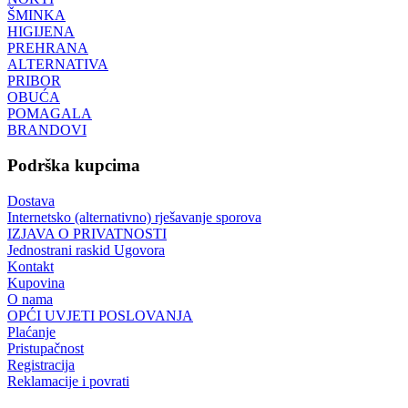
ŠMINKA
HIGIJENA
PREHRANA
ALTERNATIVA
PRIBOR
OBUĆA
POMAGALA
BRANDOVI
Podrška kupcima
Dostava
Internetsko (alternativno) rješavanje sporova
IZJAVA O PRIVATNOSTI
Jednostrani raskid Ugovora
Kontakt
Kupovina
O nama
OPĆI UVJETI POSLOVANJA
Plaćanje
Pristupačnost
Registracija
Reklamacije i povrati