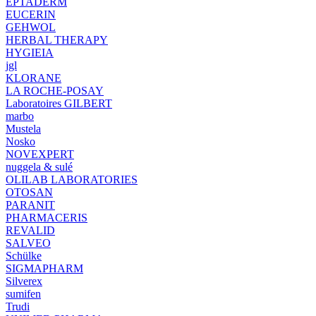
EPTADERM
EUCERIN
GEHWOL
HERBAL THERAPY
HYGIEIA
jgl
KLORANE
LA ROCHE-POSAY
Laboratoires GILBERT
marbo
Mustela
Nosko
NOVEXPERT
nuggela & sulé
OLILAB LABORATORIES
OTOSAN
PARANIT
PHARMACERIS
REVALID
SALVEO
Schülke
SIGMAPHARM
Silverex
sumifen
Trudi