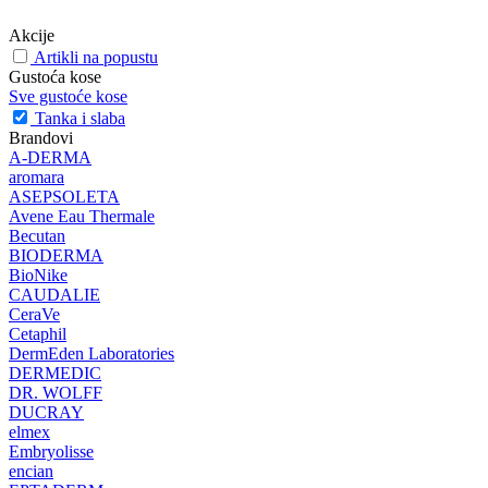
Akcije
Artikli na popustu
Gustoća kose
Sve gustoće kose
Tanka i slaba
Brandovi
A-DERMA
aromara
ASEPSOLETA
Avene Eau Thermale
Becutan
BIODERMA
BioNike
CAUDALIE
CeraVe
Cetaphil
DermEden Laboratories
DERMEDIC
DR. WOLFF
DUCRAY
elmex
Embryolisse
encian