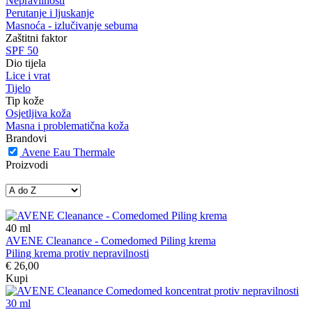
Nepravilnosti
Perutanje i ljuskanje
Masnoća - izlučivanje sebuma
Zaštitni faktor
SPF 50
Dio tijela
Lice i vrat
Tijelo
Tip kože
Osjetljiva koža
Masna i problematična koža
Brandovi
Avene Eau Thermale
Proizvodi
40
ml
AVENE Cleanance - Comedomed Piling krema
Piling krema protiv nepravilnosti
€ 26,00
Kupi