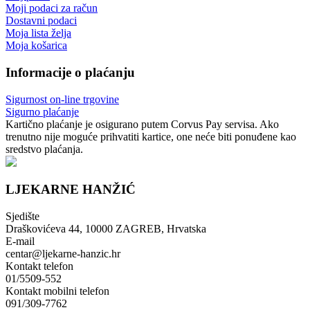
Moji podaci za račun
Dostavni podaci
Moja lista želja
Moja košarica
Informacije o plaćanju
Sigurnost on-line trgovine
Sigurno plaćanje
Kartično plaćanje je osigurano putem Corvus Pay servisa. Ako
trenutno nije moguće prihvatiti kartice, one neće biti ponuđene kao
sredstvo plaćanja.
LJEKARNE HANŽIĆ
Sjedište
Draškovićeva 44, 10000 ZAGREB, Hrvatska
E-mail
centar@ljekarne-hanzic.hr
Kontakt telefon
01/5509-552
Kontakt mobilni telefon
091/309-7762