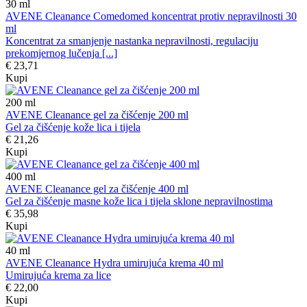
30
ml
AVENE Cleanance Comedomed koncentrat protiv nepravilnosti 30
ml
Koncentrat za smanjenje nastanka nepravilnosti, regulaciju
prekomjernog lučenja [...]
€ 23,71
Kupi
200
ml
AVENE Cleanance gel za čišćenje 200 ml
Gel za čišćenje kože lica i tijela
€ 21,26
Kupi
400
ml
AVENE Cleanance gel za čišćenje 400 ml
Gel za čišćenje masne kože lica i tijela sklone nepravilnostima
€ 35,98
Kupi
40
ml
AVENE Cleanance Hydra umirujuća krema 40 ml
Umirujuća krema za lice
€ 22,00
Kupi