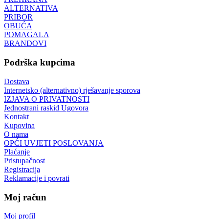
ALTERNATIVA
PRIBOR
OBUĆA
POMAGALA
BRANDOVI
Podrška kupcima
Dostava
Internetsko (alternativno) rješavanje sporova
IZJAVA O PRIVATNOSTI
Jednostrani raskid Ugovora
Kontakt
Kupovina
O nama
OPĆI UVJETI POSLOVANJA
Plaćanje
Pristupačnost
Registracija
Reklamacije i povrati
Moj račun
Moj profil