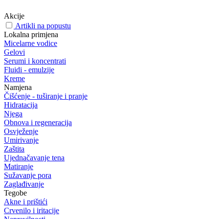
Akcije
Artikli na popustu
Lokalna primjena
Micelarne vodice
Gelovi
Serumi i koncentrati
Fluidi - emulzije
Kreme
Namjena
Čišćenje - tuširanje i pranje
Hidratacija
Njega
Obnova i regeneracija
Osvježenje
Umirivanje
Zaštita
Ujednačavanje tena
Matiranje
Sužavanje pora
Zaglađivanje
Tegobe
Akne i prištići
Crvenilo i iritacije