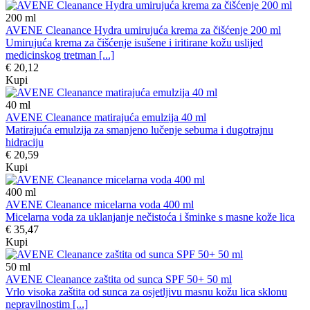
200
ml
AVENE Cleanance Hydra umirujuća krema za čišćenje 200 ml
Umirujuća krema za čišćenje isušene i iritirane kožu uslijed
medicinskog tretman [...]
€ 20,12
Kupi
40
ml
AVENE Cleanance matirajuća emulzija 40 ml
Matirajuća emulzija za smanjeno lučenje sebuma i dugotrajnu
hidraciju
€ 20,59
Kupi
400
ml
AVENE Cleanance micelarna voda 400 ml
Micelarna voda za uklanjanje nečistoća i šminke s masne kože lica
€ 35,47
Kupi
50
ml
AVENE Cleanance zaštita od sunca SPF 50+ 50 ml
Vrlo visoka zaštita od sunca za osjetljivu masnu kožu lica sklonu
nepravilnostim [...]