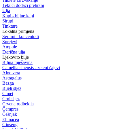
Tablete za žvakanje
Tekući dodaci prehrani
Ulja
Kapi - biljne kapi
Sirupi
Tinkture
Lokalna primjena
Serumi i koncentrati
Sprejevi
Ampule
Eterična ulja
Ljekovito bilje
Biljna mješavina
Camellia sinensis - zeleni čajevi
Aloe vera
Astragalus
Bazga
Bijeli sljez
Cimet
Crni sljez
Crvena rudbekija
Čempres
Češnjak
Ehinacea
Ginseng