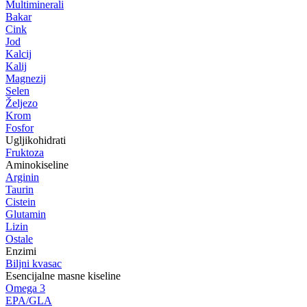
Multiminerali
Bakar
Cink
Jod
Kalcij
Kalij
Magnezij
Selen
Željezo
Krom
Fosfor
Ugljikohidrati
Fruktoza
Aminokiseline
Arginin
Taurin
Cistein
Glutamin
Lizin
Ostale
Enzimi
Biljni kvasac
Esencijalne masne kiseline
Omega 3
EPA/GLA