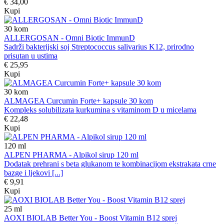
€ 34,00
Kupi
30
kom
ALLERGOSAN - Omni Biotic ImmunD
Sadrži bakterijski soj Streptococcus salivarius K12, prirodno
prisutan u ustima
€ 25,95
Kupi
30
kom
ALMAGEA Curcumin Forte+ kapsule 30 kom
Kompleks solubilizata kurkumina s vitaminom D u micelama
€ 22,48
Kupi
120
ml
ALPEN PHARMA - Alpikol sirup 120 ml
Dodatak prehrani s beta glukanom te kombinacijom ekstrakata crne
bazge i ljekovi [...]
€ 9,91
Kupi
25
ml
AOXI BIOLAB Better You - Boost Vitamin B12 sprej