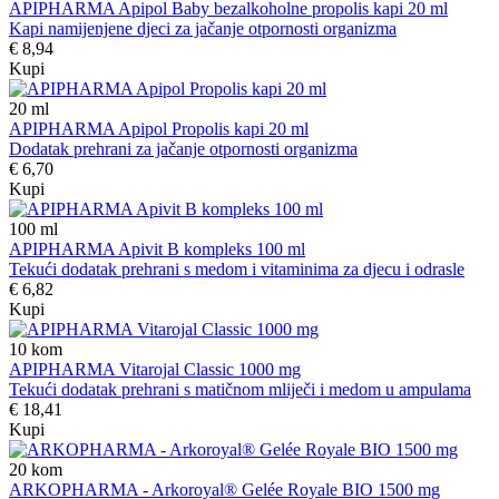
APIPHARMA Apipol Baby bezalkoholne propolis kapi 20 ml
Kapi namijenjene djeci za jačanje otpornosti organizma
€ 8,94
Kupi
20
ml
APIPHARMA Apipol Propolis kapi 20 ml
Dodatak prehrani za jačanje otpornosti organizma
€ 6,70
Kupi
100
ml
APIPHARMA Apivit B kompleks 100 ml
Tekući dodatak prehrani s medom i vitaminima za djecu i odrasle
€ 6,82
Kupi
10
kom
APIPHARMA Vitarojal Classic 1000 mg
Tekući dodatak prehrani s matičnom mliječi i medom u ampulama
€ 18,41
Kupi
20
kom
ARKOPHARMA - Arkoroyal® Gelée Royale BIO 1500 mg