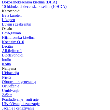
Dokozaheksaenska kiselina (DHA)
10 hidroksi 2 decenska kiselina (10HDA)
Karotenoidi
Beta karoten
Likopen
Lutein i zeaksantin
Ostalo
Beta-glukan
Hijaluronska kiselina
Koenzim Q10
Lecitin
Alkilgliceroli
Bioflavonoidi
Inulin
Kolin
Namjena
Hidratacija
Njega
Obnova i regeneracija
Osvježenje
Umirivanje
Zaštita
Pomlađivanje - anti-age
Učvršćivanje i zatezanje
Jačanje i osnaživanje