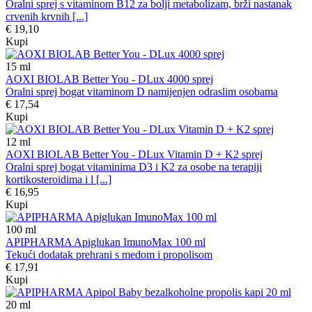
Oralni sprej s vitaminom B12 za bolji metabolizam, brži nastanak
crvenih krvnih [...]
€ 19,10
Kupi
15
ml
AOXI BIOLAB Better You - DLux 4000 sprej
Oralni sprej bogat vitaminom D namijenjen odraslim osobama
€ 17,54
Kupi
12
ml
AOXI BIOLAB Better You - DLux Vitamin D + K2 sprej
Oralni sprej bogat vitaminima D3 i K2 za osobe na terapiji
kortikosteroidima i l [...]
€ 16,95
Kupi
100
ml
APIPHARMA Apiglukan ImunoMax 100 ml
Tekući dodatak prehrani s medom i propolisom
€ 17,91
Kupi
20
ml