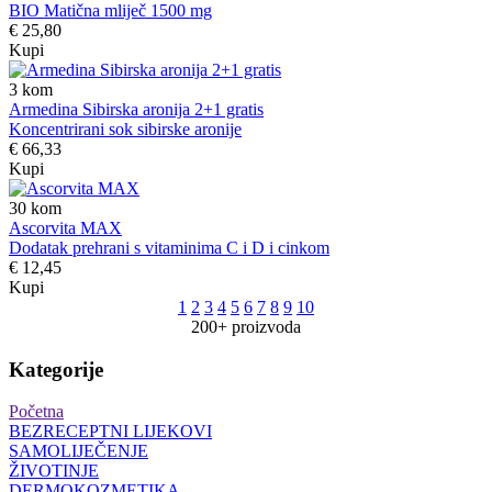
BIO Matična mliječ 1500 mg
€ 25,80
Kupi
3
kom
Armedina Sibirska aronija 2+1 gratis
Koncentrirani sok sibirske aronije
€ 66,33
Kupi
30
kom
Ascorvita MAX
Dodatak prehrani s vitaminima C i D i cinkom
€ 12,45
Kupi
1
2
3
4
5
6
7
8
9
10
200+ proizvoda
Kategorije
Početna
BEZRECEPTNI LIJEKOVI
SAMOLIJEČENJE
ŽIVOTINJE
DERMOKOZMETIKA