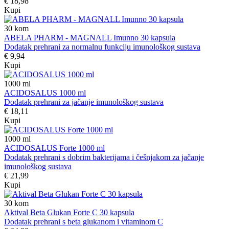
€ 18,98
Kupi
30
kom
ABELA PHARM - MAGNALL Imunno 30 kapsula
Dodatak prehrani za normalnu funkciju imunološkog sustava
€ 9,94
Kupi
1000
ml
ACIDOSALUS 1000 ml
Dodatak prehrani za jačanje imunološkog sustava
€ 18,11
Kupi
1000
ml
ACIDOSALUS Forte 1000 ml
Dodatak prehrani s dobrim bakterijama i češnjakom za jačanje
imunološkog sustava
€ 21,99
Kupi
30
kom
Aktival Beta Glukan Forte C 30 kapsula
Dodatak prehrani s beta glukanom i vitaminom C