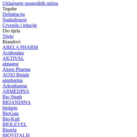
Uklanjanje neugodnih mirisa
Tegobe
Dehidracija
Nadraženost
Crvenilo i iritacije
Dio tijela
Tijelo
Brandovi
ABELA PHARM
Acidosalus
AKTIVAL
almagea
Alpen Pharma
AOXI Biolab
apipharma
Arkopharma
ARMEDINA
Bio Strath
BIOANDINA
biofarm
BioGaia
Bio-Kult
BIOLEVEL
Biorela
BIOVITALIS