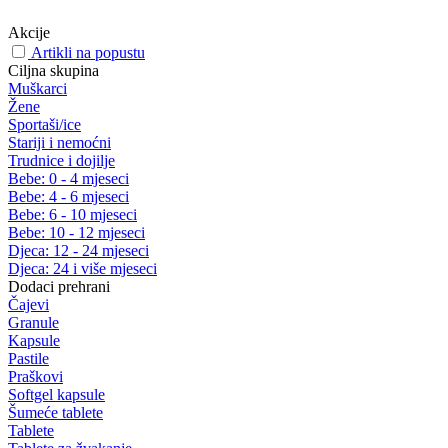
Akcije
Artikli na popustu
Ciljna skupina
Muškarci
Žene
Sportaši/ice
Stariji i nemoćni
Trudnice i dojilje
Bebe: 0 - 4 mjeseci
Bebe: 4 - 6 mjeseci
Bebe: 6 - 10 mjeseci
Bebe: 10 - 12 mjeseci
Djeca: 12 - 24 mjeseci
Djeca: 24 i više mjeseci
Dodaci prehrani
Čajevi
Granule
Kapsule
Pastile
Praškovi
Softgel kapsule
Šumeće tablete
Tablete