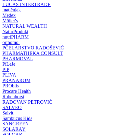
LUCAS INTERTRADE
matičnjak
Medex
Möller's
NATURAL WEALTH
NaturProdukt
nutriPHARM
orthomol
PČELARSTVO RADOŠEVIĆ
PHARMATHEKA CONSULT
PHARMOVAL
PiLeJe
PIP
PLIVA
PRANAROM
PROblis
Procare Health
Rabenhorst
RADOVAN PETROVIĆ
SALVEO
Salvit
Sambucus Kids
SANGREEN
SOLARAY
SOLGAR