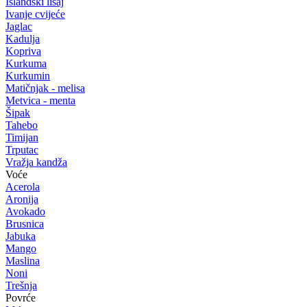
Islandski lišaj
Ivanje cvijeće
Jaglac
Kadulja
Kopriva
Kurkuma
Kurkumin
Matičnjak - melisa
Metvica - menta
Šipak
Tahebo
Timijan
Trputac
Vražja kandža
Voće
Acerola
Aronija
Avokado
Brusnica
Jabuka
Mango
Maslina
Noni
Trešnja
Povrće