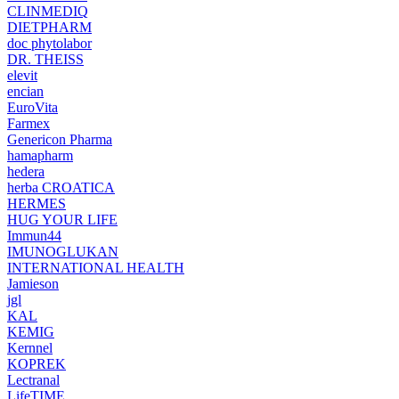
CLINMEDIQ
DIETPHARM
doc phytolabor
DR. THEISS
elevit
encian
EuroVita
Farmex
Genericon Pharma
hamapharm
hedera
herba CROATICA
HERMES
HUG YOUR LIFE
Immun44
IMUNOGLUKAN
INTERNATIONAL HEALTH
Jamieson
jgl
KAL
KEMIG
Kernnel
KOPREK
Lectranal
LifeTIME