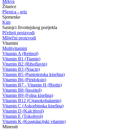
Mrkva
Žitarice
Pšenica - griz
Sjemenke
Kim
Sastojci životinjskog porijekla
Pčelinji proizvodi
Mliječni proizvodi
Vitamini
Multivitamini
Vitamin A (Retinol)
Vitamin B1 (Tiamin)
Vitamin B2 (Riboflavin)
Vitamin B3 (Niacin)
Vitamin B5 (Pantotenska kiselina)
Vitamin B6 (Piridoksin)
Vitamin B7 - Vitamin H (Biotin)
Vitamin B8 (Inozitol)
Vitamin B9 (Folna kiselina)
Vitamin B12 (Cijanokobalamin)
Vitamin C (Askorbinska kiselina)
Vitamin D (Kalciferol)
Vitamin E (Tokoferol)
Vitamin K (Koagulacijski vitamin)
Minerali