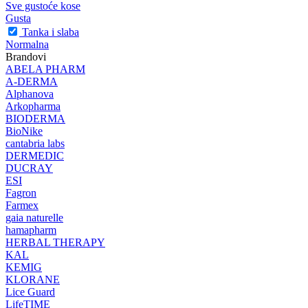
Sve gustoće kose
Gusta
Tanka i slaba
Normalna
Brandovi
ABELA PHARM
A-DERMA
Alphanova
Arkopharma
BIODERMA
BioNike
cantabria labs
DERMEDIC
DUCRAY
ESI
Fagron
Farmex
gaia naturelle
hamapharm
HERBAL THERAPY
KAL
KEMIG
KLORANE
Lice Guard
LifeTIME