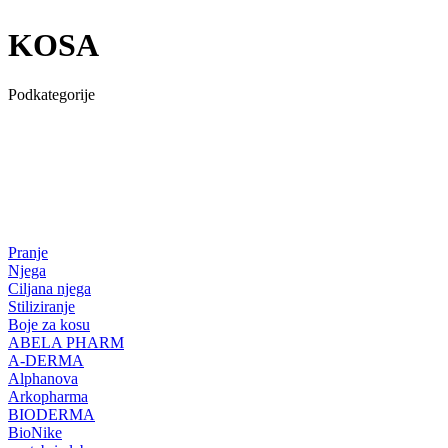
KOSA
Podkategorije
Pranje
Njega
Ciljana njega
Stiliziranje
Boje za kosu
ABELA PHARM
A-DERMA
Alphanova
Arkopharma
BIODERMA
BioNike