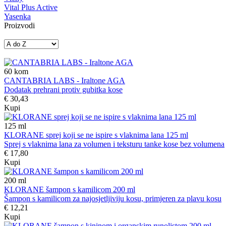
Vital Plus Active
Yasenka
Proizvodi
60
kom
CANTABRIA LABS - Iraltone AGA
Dodatak prehrani protiv gubitka kose
€ 30,43
Kupi
125
ml
KLORANE sprej koji se ne ispire s vlaknima lana 125 ml
Sprej s vlaknima lana za volumen i teksturu tanke kose bez volumena
€ 17,80
Kupi
200
ml
KLORANE šampon s kamilicom 200 ml
Šampon s kamilicom za najosjetljiviju kosu, primjeren za plavu kosu
€ 12,21
Kupi