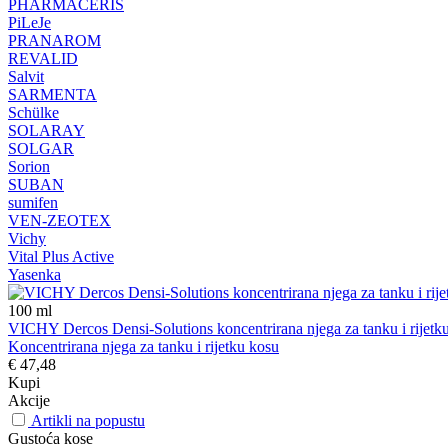
PHARMACERIS
PiLeJe
PRANAROM
REVALID
Salvit
SARMENTA
Schülke
SOLARAY
SOLGAR
Sorion
SUBAN
sumifen
VEN-ZEOTEX
Vichy
Vital Plus Active
Yasenka
100
ml
VICHY Dercos Densi-Solutions koncentrirana njega za tanku i rijetk
Koncentrirana njega za tanku i rijetku kosu
€ 47,48
Kupi
Akcije
Artikli na popustu
Gustoća kose