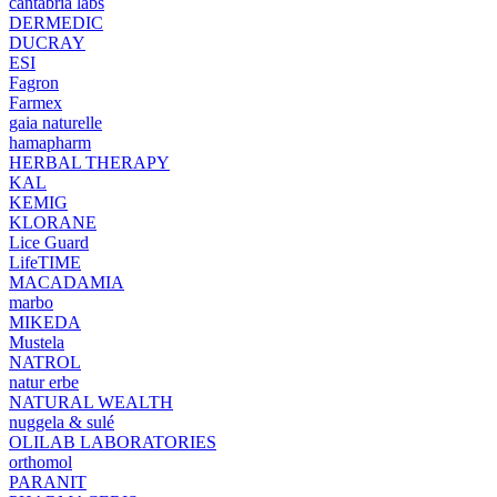
cantabria labs
DERMEDIC
DUCRAY
ESI
Fagron
Farmex
gaia naturelle
hamapharm
HERBAL THERAPY
KAL
KEMIG
KLORANE
Lice Guard
LifeTIME
MACADAMIA
marbo
MIKEDA
Mustela
NATROL
natur erbe
NATURAL WEALTH
nuggela & sulé
OLILAB LABORATORIES
orthomol
PARANIT