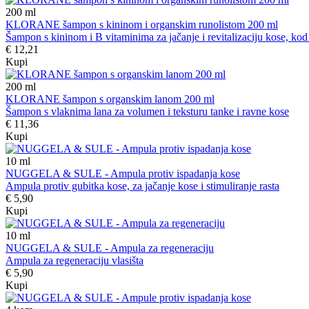
200
ml
KLORANE šampon s kininom i organskim runolistom 200 ml
Šampon s kininom i B vitaminima za jačanje i revitalizaciju kose, kod 
€ 12,21
Kupi
200
ml
KLORANE šampon s organskim lanom 200 ml
Šampon s vlaknima lana za volumen i teksturu tanke i ravne kose
€ 11,36
Kupi
10
ml
NUGGELA & SULE - Ampula protiv ispadanja kose
Ampula protiv gubitka kose, za jačanje kose i stimuliranje rasta
€ 5,90
Kupi
10
ml
NUGGELA & SULE - Ampula za regeneraciju
Ampula za regeneraciju vlasišta
€ 5,90
Kupi