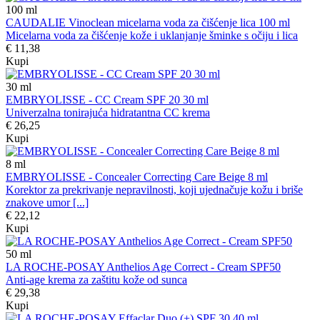
100
ml
CAUDALIE Vinoclean micelarna voda za čišćenje lica 100 ml
Micelarna voda za čišćenje kože i uklanjanje šminke s očiju i lica
€ 11,38
Kupi
30
ml
EMBRYOLISSE - CC Cream SPF 20 30 ml
Univerzalna tonirajuća hidratantna CC krema
€ 26,25
Kupi
8
ml
EMBRYOLISSE - Concealer Correcting Care Beige 8 ml
Korektor za prekrivanje nepravilnosti, koji ujednačuje kožu i briše
znakove umor [...]
€ 22,12
Kupi
50
ml
LA ROCHE-POSAY Anthelios Age Correct - Cream SPF50
Anti-age krema za zaštitu kože od sunca
€ 29,38
Kupi