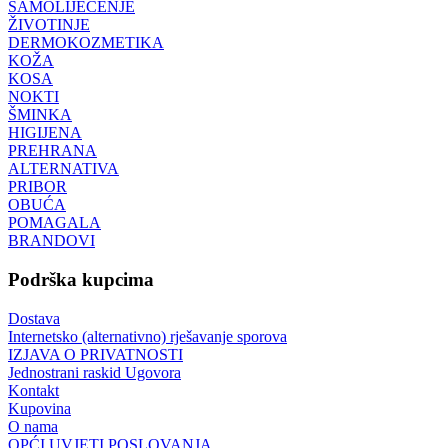
SAMOLIJEČENJE
ŽIVOTINJE
DERMOKOZMETIKA
KOŽA
KOSA
NOKTI
ŠMINKA
HIGIJENA
PREHRANA
ALTERNATIVA
PRIBOR
OBUĆA
POMAGALA
BRANDOVI
Podrška kupcima
Dostava
Internetsko (alternativno) rješavanje sporova
IZJAVA O PRIVATNOSTI
Jednostrani raskid Ugovora
Kontakt
Kupovina
O nama
OPĆI UVJETI POSLOVANJA