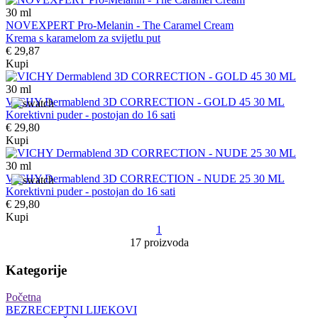
30
ml
NOVEXPERT Pro-Melanin - The Caramel Cream
Krema s karamelom za svijetlu put
€ 29,87
Kupi
30
ml
VICHY Dermablend 3D CORRECTION - GOLD 45 30 ML
Korektivni puder - postojan do 16 sati
€ 29,80
Kupi
30
ml
VICHY Dermablend 3D CORRECTION - NUDE 25 30 ML
Korektivni puder - postojan do 16 sati
€ 29,80
Kupi
1
17 proizvoda
Kategorije
Početna
BEZRECEPTNI LIJEKOVI