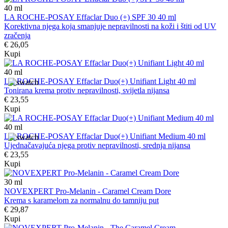
40
ml
LA ROCHE-POSAY Effaclar Duo (+) SPF 30 40 ml
Korektivna njega koja smanjuje nepravilnosti na koži i štiti od UV
zračenja
€ 26,05
Kupi
40
ml
LA ROCHE-POSAY Effaclar Duo(+) Unifiant Light 40 ml
Tonirana krema protiv nepravilnosti, svijetla nijansa
€ 23,55
Kupi
40
ml
LA ROCHE-POSAY Effaclar Duo(+) Unifiant Medium 40 ml
Ujednačavajuća njega protiv nepravilnosti, srednja nijansa
€ 23,55
Kupi
30
ml
NOVEXPERT Pro-Melanin - Caramel Cream Dore
Krema s karamelom za normalnu do tamniju put
€ 29,87
Kupi