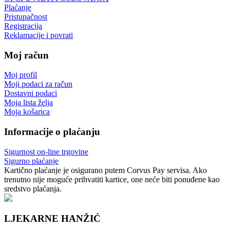
Plaćanje
Pristupačnost
Registracija
Reklamacije i povrati
Moj račun
Moj profil
Moji podaci za račun
Dostavni podaci
Moja lista želja
Moja košarica
Informacije o plaćanju
Sigurnost on-line trgovine
Sigurno plaćanje
Kartično plaćanje je osigurano putem Corvus Pay servisa. Ako
trenutno nije moguće prihvatiti kartice, one neće biti ponuđene kao
sredstvo plaćanja.
LJEKARNE HANŽIĆ