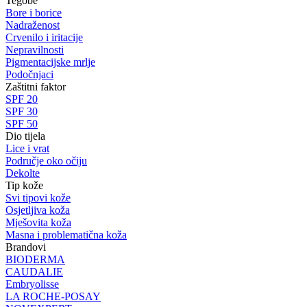
Tegobe
Bore i borice
Nadraženost
Crvenilo i iritacije
Nepravilnosti
Pigmentacijske mrlje
Podočnjaci
Zaštitni faktor
SPF 20
SPF 30
SPF 50
Dio tijela
Lice i vrat
Područje oko očiju
Dekolte
Tip kože
Svi tipovi kože
Osjetljiva koža
Mješovita koža
Masna i problematična koža
Brandovi
BIODERMA
CAUDALIE
Embryolisse
LA ROCHE-POSAY