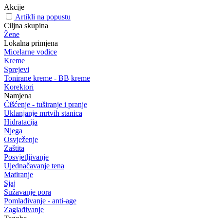
Akcije
Artikli na popustu
Ciljna skupina
Žene
Lokalna primjena
Micelarne vodice
Kreme
Sprejevi
Tonirane kreme - BB kreme
Korektori
Namjena
Čišćenje - tuširanje i pranje
Uklanjanje mrtvih stanica
Hidratacija
Njega
Osvježenje
Zaštita
Posvjetljivanje
Ujednačavanje tena
Matiranje
Sjaj
Sužavanje pora
Pomlađivanje - anti-age
Zaglađivanje