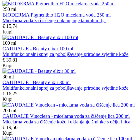
250
ml
BIODERMA Pigmentbio H2O micelarna voda 250 ml
Micelarna voda za čišćenje i uklanjanje tamnih mrlja
€ 15,74
Kupi
100
ml
CAUDALIE - Beauty elixir 100 ml
Multifunkcionalni sprej za poboljšavanje prirodne svjetline kože
€ 39,81
Kupi
30
ml
CAUDALIE - Beauty elixir 30 ml
Multifunkcionalni sprej za poboljšavanje prirodne svjetline kože
€ 16,25
Kupi
200
ml
CAUDALIE Vinoclean - micelarna voda za čišćenje lica 200 ml
Micelarna voda za čišćenje kože i uklanjanje šminke s očiju i lica
€ 19,50
Kupi