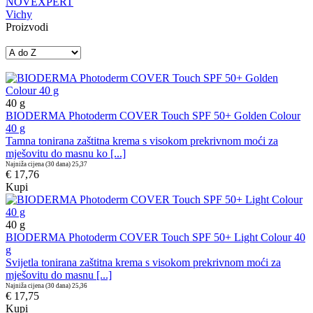
NOVEXPERT
Vichy
Proizvodi
40
g
BIODERMA Photoderm COVER Touch SPF 50+ Golden Colour
40 g
Tamna tonirana zaštitna krema s visokom prekrivnom moći za
mješovitu do masnu ko [...]
Najniža cijena (30 dana)
25,37
€ 17,76
Kupi
40
g
BIODERMA Photoderm COVER Touch SPF 50+ Light Colour 40
g
Svijetla tonirana zaštitna krema s visokom prekrivnom moći za
mješovitu do masnu [...]
Najniža cijena (30 dana)
25,36
€ 17,75
Kupi