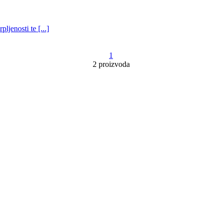
jenosti te [...]
1
2 proizvoda