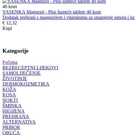
40
kom
YASENKA Magnezij - Plus šumeće tablete 40 kom
Dodatak prehrani s magnezijem i vitaminima za smanjenje umora i iscrpl
€ 12,32
Kupi
Kategorije
Početna
BEZRECEPTNI LIJEKOVI
SAMOLIJEČENJE
ŽIVOTINJE
DERMOKOZMETIKA
KOŽA
KOSA
NOKTI
ŠMINKA
HIGIJENA
PREHRANA
ALTERNATIVA
PRIBOR
OBUĆA