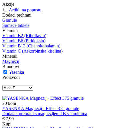
Akcije
Artikli na popustu
Dodaci prehrani
Granule
Šumeće tablete
Vitamini
Vitamin B2 (Riboflavin)
Vitamin B6 (Piridoksin)
Vitamin B12 (Cijanokobalamin)
Vitamin C (Askorbinska kiselina)
Minerali
Magnezij
Brandovi
Yasenka
Proizvodi
20
kom
YASENKA Magnezij - Effect 375 granule
Dodatak prehrani s magnezijem i B vitaminima
€ 7,90
Kupi