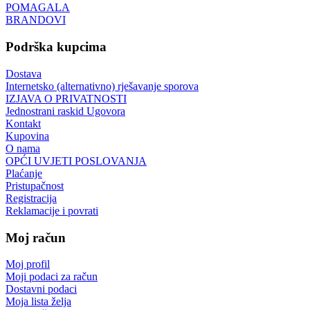
POMAGALA
BRANDOVI
Podrška kupcima
Dostava
Internetsko (alternativno) rješavanje sporova
IZJAVA O PRIVATNOSTI
Jednostrani raskid Ugovora
Kontakt
Kupovina
O nama
OPĆI UVJETI POSLOVANJA
Plaćanje
Pristupačnost
Registracija
Reklamacije i povrati
Moj račun
Moj profil
Moji podaci za račun
Dostavni podaci
Moja lista želja