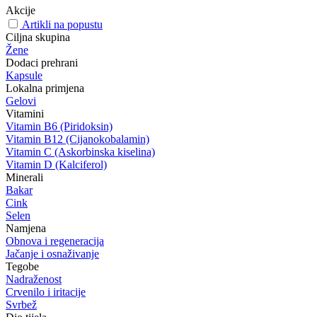
Akcije
Artikli na popustu
Ciljna skupina
Žene
Dodaci prehrani
Kapsule
Lokalna primjena
Gelovi
Vitamini
Vitamin B6 (Piridoksin)
Vitamin B12 (Cijanokobalamin)
Vitamin C (Askorbinska kiselina)
Vitamin D (Kalciferol)
Minerali
Bakar
Cink
Selen
Namjena
Obnova i regeneracija
Jačanje i osnaživanje
Tegobe
Nadraženost
Crvenilo i iritacije
Svrbež