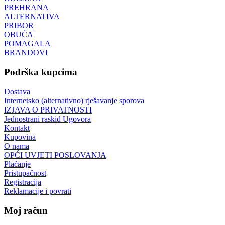
PREHRANA
ALTERNATIVA
PRIBOR
OBUĆA
POMAGALA
BRANDOVI
Podrška kupcima
Dostava
Internetsko (alternativno) rješavanje sporova
IZJAVA O PRIVATNOSTI
Jednostrani raskid Ugovora
Kontakt
Kupovina
O nama
OPĆI UVJETI POSLOVANJA
Plaćanje
Pristupačnost
Registracija
Reklamacije i povrati
Moj račun