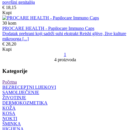
površini genitalija
€ 18,15
Kupi
30
kom
PROCARE HEALTH - Papilocare Immuno Caps
Dodatak prehrani koji sadrži suhi ekstrakt Reishi gljive, žive kulture
mikroorga [...]
€ 28,20
Kupi
1
4 proizvoda
Kategorije
Početna
BEZRECEPTNI LIJEKOVI
SAMOLIJEČENJE
ŽIVOTINJE
DERMOKOZMETIKA
KOŽA
KOSA
NOKTI
ŠMINKA
HIGIJENA