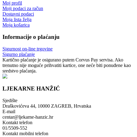
Moj profil
Moji podaci za račun
Dostavni podaci
Moja lista želja
Moja košarica
Informacije o plaćanju
Sigurnost on-line trgovine
Sigurno plaćanje
Kartično plaćanje je osigurano putem Corvus Pay servisa. Ako
trenutno nije moguće prihvatiti kartice, one neće biti ponuđene kao
sredstvo plaćanja.
LJEKARNE HANŽIĆ
Sjedište
Draškovićeva 44, 10000 ZAGREB, Hrvatska
E-mail
centar@ljekarne-hanzic.hr
Kontakt telefon
01/5509-552
Kontakt mobilni telefon