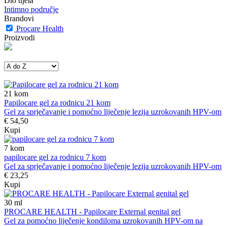
Dio tijela
Intimno područje
Brandovi
Procare Health
Proizvodi
21
kom
Papilocare gel za rodnicu 21 kom
Gel za sprječavanje i pomoćno liječenje lezija uzrokovanih HPV-om
€ 54,50
Kupi
7
kom
papilocare gel za rodnicu 7 kom
Gel za sprječavanje i pomoćno liječenje lezija uzrokovanih HPV-om
€ 23,25
Kupi
30
ml
PROCARE HEALTH - Papilocare External genital gel
Gel za pomoćno liječenje kondiloma uzrokovanih HPV-om na