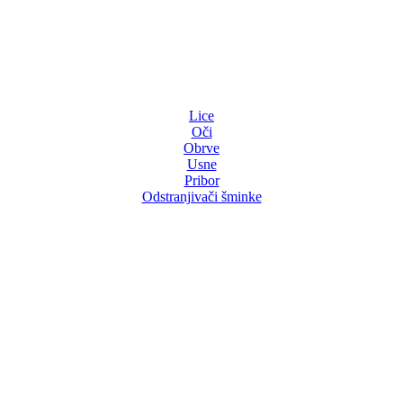
Lice
Oči
Obrve
Usne
Pribor
Odstranjivači šminke