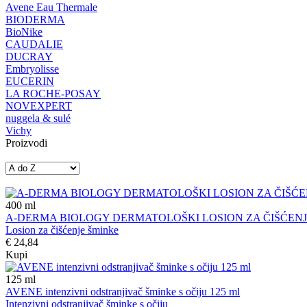
Avene Eau Thermale
BIODERMA
BioNike
CAUDALIE
DUCRAY
Embryolisse
EUCERIN
LA ROCHE-POSAY
NOVEXPERT
nuggela & sulé
Vichy
Proizvodi
400
ml
A-DERMA BIOLOGY DERMATOLOŠKI LOSION ZA ČIŠĆENJE
Losion za čišćenje šminke
€ 24,84
Kupi
125
ml
AVENE intenzivni odstranjivač šminke s očiju 125 ml
Intenzivni odstranjivač šminke s očiju