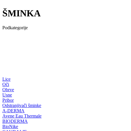
ŠMINKA
Podkategorije
Lice
Oči
Obrve
Usne
Pribor
Odstranjivači šminke
A-DERMA
Avene Eau Thermale
BIODERMA
BioNike