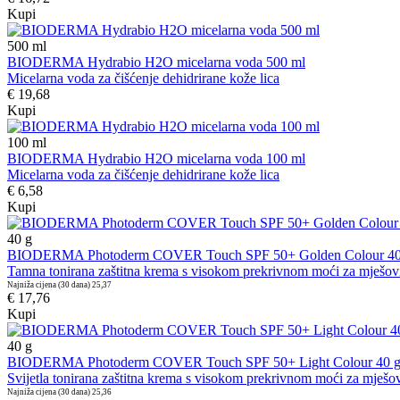
Kupi
500
ml
BIODERMA Hydrabio H2O micelarna voda 500 ml
Micelarna voda za čišćenje dehidrirane kože lica
€ 19,68
Kupi
100
ml
BIODERMA Hydrabio H2O micelarna voda 100 ml
Micelarna voda za čišćenje dehidrirane kože lica
€ 6,58
Kupi
40
g
BIODERMA Photoderm COVER Touch SPF 50+ Golden Colour 40
Tamna tonirana zaštitna krema s visokom prekrivnom moći za mješovi
Najniža cijena (30 dana)
25,37
€ 17,76
Kupi
40
g
BIODERMA Photoderm COVER Touch SPF 50+ Light Colour 40 
Svijetla tonirana zaštitna krema s visokom prekrivnom moći za mješov
Najniža cijena (30 dana)
25,36