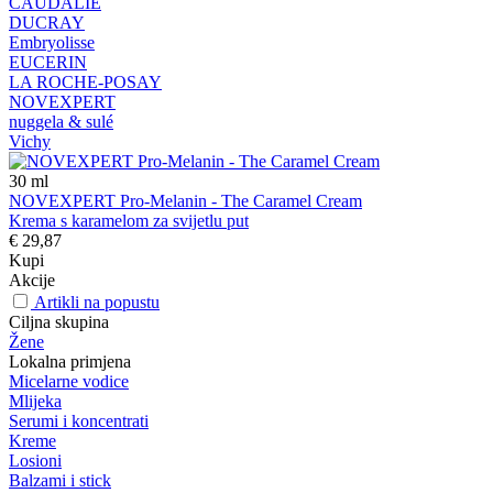
CAUDALIE
DUCRAY
Embryolisse
EUCERIN
LA ROCHE-POSAY
NOVEXPERT
nuggela & sulé
Vichy
30
ml
NOVEXPERT Pro-Melanin - The Caramel Cream
Krema s karamelom za svijetlu put
€ 29,87
Kupi
Akcije
Artikli na popustu
Ciljna skupina
Žene
Lokalna primjena
Micelarne vodice
Mlijeka
Serumi i koncentrati
Kreme
Losioni
Balzami i stick