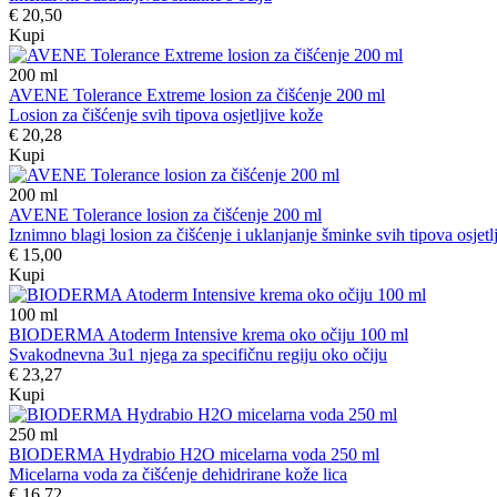
€ 20,50
Kupi
200
ml
AVENE Tolerance Extreme losion za čišćenje 200 ml
Losion za čišćenje svih tipova osjetljive kože
€ 20,28
Kupi
200
ml
AVENE Tolerance losion za čišćenje 200 ml
Iznimno blagi losion za čišćenje i uklanjanje šminke svih tipova osjetl
€ 15,00
Kupi
100
ml
BIODERMA Atoderm Intensive krema oko očiju 100 ml
Svakodnevna 3u1 njega za specifičnu regiju oko očiju
€ 23,27
Kupi
250
ml
BIODERMA Hydrabio H2O micelarna voda 250 ml
Micelarna voda za čišćenje dehidrirane kože lica
€ 16,72