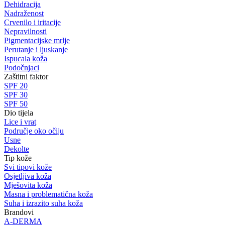
Dehidracija
Nadraženost
Crvenilo i iritacije
Nepravilnosti
Pigmentacijske mrlje
Perutanje i ljuskanje
Ispucala koža
Podočnjaci
Zaštitni faktor
SPF 20
SPF 30
SPF 50
Dio tijela
Lice i vrat
Područje oko očiju
Usne
Dekolte
Tip kože
Svi tipovi kože
Osjetljiva koža
Mješovita koža
Masna i problematična koža
Suha i izrazito suha koža
Brandovi
A-DERMA