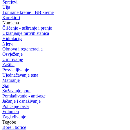
Sprejevi
Ulja
Tonirane kreme - BB kreme
Korektori
Namjena
Čišćenje - tuširanje i pranje
Uklanjanje mrtvih stanica
Hidratacija
Njega
Obnova i regeneracija
Osvježenje
Umirivanje
Zaštita
Posvjetljivanje
Ujednačavanje tena
Matiranje
Sjaj
Sužavanje pora
Pomlađivanje - anti-age
Jačanje i osnaživanje
Poticanje rasta
Volumen
Zaglađivanje
Tegobe
Bore i borice