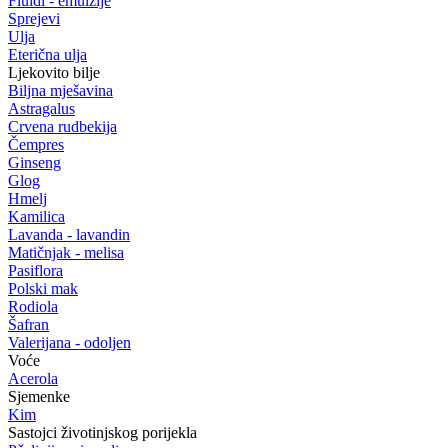
Fluidi - emulzije
Sprejevi
Ulja
Eterična ulja
Ljekovito bilje
Biljna mješavina
Astragalus
Crvena rudbekija
Čempres
Ginseng
Glog
Hmelj
Kamilica
Lavanda - lavandin
Matičnjak - melisa
Pasiflora
Polski mak
Rodiola
Šafran
Valerijana - odoljen
Voće
Acerola
Sjemenke
Kim
Sastojci životinjskog porijekla