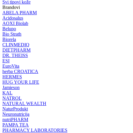
Svi tipovi kože
Brandovi
ABELA PHARM
Acidosalus
AOXI Biolab
Belupo
Bio Strath
Biorela
CLINMEDIQ
DIETPHARM
DR. THEISS
ESI
EuroVita
herba CROATICA
HERMES
HUG YOUR LIFE
Jamieson
KAL
NATROL
NATURAL WEALTH
NaturProdukt
Neuronutricija
nutriPHARM
PAMPA TEA
PHARMACY LABORATORIES