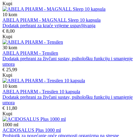
Kupi
10
kom
ABELA PHARM - MAGNALL Sleep 10 kapsula
Dodatak prehrani za kraće vrijeme uspavljivanja
€ 8,00
Kupi
30
kom
ABELA PHARM - Tensilen
Dodatak prehrani za živčani sustav, psihološku funkciju i smanjenje
umora
€ 25,99
Kupi
10
kom
ABELA PHARM - Tensilen 10 kapsula
Dodatak prehrani za živčani sustav, psihološku funkciju i smanjenje
umora
€ 11,80
Kupi
1000
ml
ACIDOSALUS Plus 1000 ml
Probiotik za povećanje opće otpornosti organizma na stresne