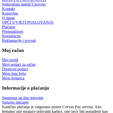
Jednostrani raskid Ugovora
Kontakt
Kupovina
O nama
OPĆI UVJETI POSLOVANJA
Plaćanje
Pristupačnost
Registracija
Reklamacije i povrati
Moj račun
Moj profil
Moji podaci za račun
Dostavni podaci
Moja lista želja
Moja košarica
Informacije o plaćanju
Sigurnost on-line trgovine
Sigurno plaćanje
Kartično plaćanje je osigurano putem Corvus Pay servisa. Ako
trenutno nije moguće prihvatiti kartice, one neće biti ponuđene kao