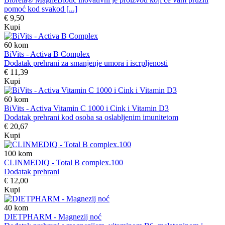
pomoć kod svakod [...]
€ 9,50
Kupi
60
kom
BiVits - Activa B Complex
Dodatak prehrani za smanjenje umora i iscrpljenosti
€ 11,39
Kupi
60
kom
BiVits - Activa Vitamin C 1000 i Cink i Vitamin D3
Dodatak prehrani kod osoba sa oslabljenim imunitetom
€ 20,67
Kupi
100
kom
CLINMEDIQ - Total B complex.100
Dodatak prehrani
€ 12,00
Kupi
40
kom
DIETPHARM - Magnezij noć