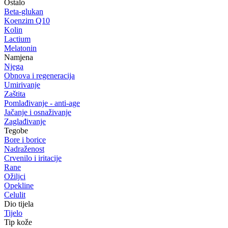
Ostalo
Beta-glukan
Koenzim Q10
Kolin
Lactium
Melatonin
Namjena
Njega
Obnova i regeneracija
Umirivanje
Zaštita
Pomlađivanje - anti-age
Jačanje i osnaživanje
Zaglađivanje
Tegobe
Bore i borice
Nadraženost
Crvenilo i iritacije
Rane
Ožiljci
Opekline
Celulit
Dio tijela
Tijelo
Tip kože