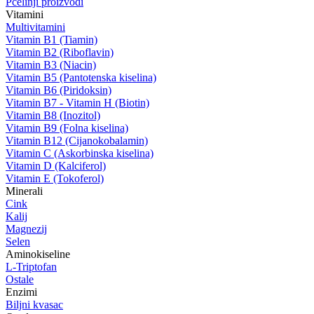
Pčelinji proizvodi
Vitamini
Multivitamini
Vitamin B1 (Tiamin)
Vitamin B2 (Riboflavin)
Vitamin B3 (Niacin)
Vitamin B5 (Pantotenska kiselina)
Vitamin B6 (Piridoksin)
Vitamin B7 - Vitamin H (Biotin)
Vitamin B8 (Inozitol)
Vitamin B9 (Folna kiselina)
Vitamin B12 (Cijanokobalamin)
Vitamin C (Askorbinska kiselina)
Vitamin D (Kalciferol)
Vitamin E (Tokoferol)
Minerali
Cink
Kalij
Magnezij
Selen
Aminokiseline
L-Triptofan
Ostale
Enzimi
Biljni kvasac