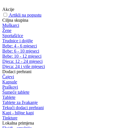
Akcije
Artikli na popustu
Ciljna skupina
Muškarci
Žene
Sportaši/ice
Trudnice i dojilje
Bebe: 4 - 6 mjeseci
Bebe: 6 - 10 mjeseci
Bebe: 10 - 12 mjeseci
Djeca: 12 - 24 mjeseci
Djeca: 24 i više mjeseci
Dodaci prehrani
Čajevi
Kapsule
Praškovi
Šumeće tablete
Tablete
Tablete za žvakanje
Tekući dodaci prehrani
Kapi - biljne kapi
Tinkture
Lokalna primjena