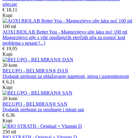
utjecaje
€ 18,11
Kupi
100
ml
AOXI BIOLAB Better You - Magnezijevo ulje laku noć 100 ml
Magnezijevo ulje s više opuštajućih eterčnih ulja za pomoć kod
problema s nesani [...]
€ 19,95
Kupi
20
kom
BELUPO - BELMIRAN® DAN
Dodatak prehrani za ublažavanje napetosti, stresa i uznemirenosti
€ 6,21
Kupi
20
kom
BELUPO - BELMIRAN® SAN
Dodatak prehrani za opuštanje i miran san
€ 6,36
Kupi
250
ml
BIO STRATH - Original + Vitamin D