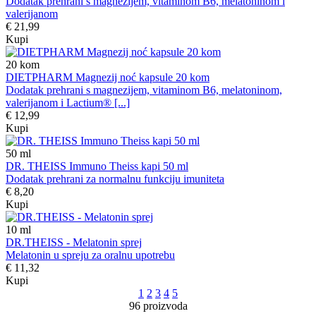
Dodatak prehrani s magnezijem, vitaminom B6, melatoninom i
valerijanom
€ 21,99
Kupi
20
kom
DIETPHARM Magnezij noć kapsule 20 kom
Dodatak prehrani s magnezijem, vitaminom B6, melatoninom,
valerijanom i Lactium® [...]
€ 12,99
Kupi
50
ml
DR. THEISS Immuno Theiss kapi 50 ml
Dodatak prehrani za normalnu funkciju imuniteta
€ 8,20
Kupi
10
ml
DR.THEISS - Melatonin sprej
Melatonin u spreju za oralnu upotrebu
€ 11,32
Kupi
1
2
3
4
5
96 proizvoda