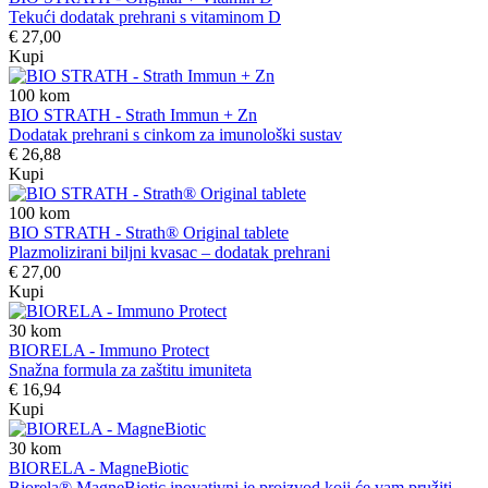
Tekući dodatak prehrani s vitaminom D
€ 27,00
Kupi
100
kom
BIO STRATH - Strath Immun + Zn
Dodatak prehrani s cinkom za imunološki sustav
€ 26,88
Kupi
100
kom
BIO STRATH - Strath® Original tablete
Plazmolizirani biljni kvasac – dodatak prehrani
€ 27,00
Kupi
30
kom
BIORELA - Immuno Protect
Snažna formula za zaštitu imuniteta
€ 16,94
Kupi
30
kom
BIORELA - MagneBiotic
Biorela® MagneBiotic inovativni je proizvod koji će vam pružiti