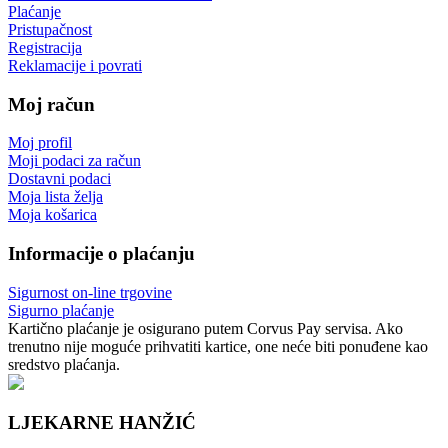
Plaćanje
Pristupačnost
Registracija
Reklamacije i povrati
Moj račun
Moj profil
Moji podaci za račun
Dostavni podaci
Moja lista želja
Moja košarica
Informacije o plaćanju
Sigurnost on-line trgovine
Sigurno plaćanje
Kartično plaćanje je osigurano putem Corvus Pay servisa. Ako
trenutno nije moguće prihvatiti kartice, one neće biti ponuđene kao
sredstvo plaćanja.
LJEKARNE HANŽIĆ