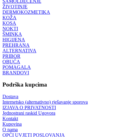
SAMOLIJEČENJE
ŽIVOTINJE
DERMOKOZMETIKA
KOŽA
KOSA
NOKTI
ŠMINKA
HIGIJENA
PREHRANA
ALTERNATIVA
PRIBOR
OBUĆA
POMAGALA
BRANDOVI
Podrška kupcima
Dostava
Internetsko (alternativno) rješavanje sporova
IZJAVA O PRIVATNOSTI
Jednostrani raskid Ugovora
Kontakt
Kupovina
O nama
OPĆI UVJETI POSLOVANJA