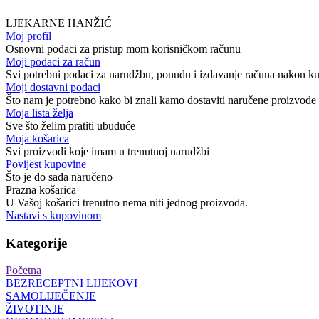
LJEKARNE HANŽIĆ
Moj profil
Osnovni podaci za pristup mom korisničkom računu
Moji podaci za račun
Svi potrebni podaci za narudžbu, ponudu i izdavanje računa nakon k
Moji dostavni podaci
Što nam je potrebno kako bi znali kamo dostaviti naručene proizvode
Moja lista želja
Sve što želim pratiti ubuduće
Moja košarica
Svi proizvodi koje imam u trenutnoj narudžbi
Povijest kupovine
Što je do sada naručeno
Prazna košarica
U Vašoj košarici trenutno nema niti jednog proizvoda.
Nastavi s kupovinom
Kategorije
Početna
BEZRECEPTNI LIJEKOVI
SAMOLIJEČENJE
ŽIVOTINJE