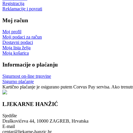
Registracija
Reklamacije i povrati
Moj račun
Moj profil
Moji podaci za račun
Dostavni podaci
Moja lista želja
Moja košarica
Informacije o plaćanju
Sigurnost on-line trgovine
Sigurno plaćanje
Kartično plaćanje je osigurano putem Corvus Pay servisa. Ako trenutno
LJEKARNE HANŽIĆ
Sjedište
Draškovićeva 44, 10000 ZAGREB, Hrvatska
E-mail
centar@ljekarne-hanzic.hr