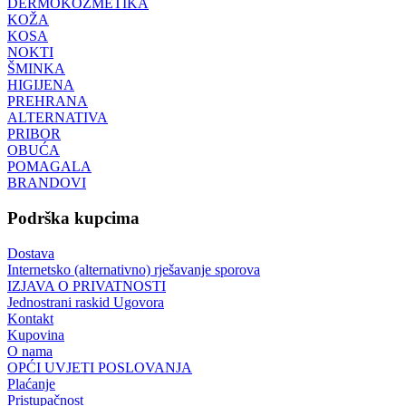
DERMOKOZMETIKA
KOŽA
KOSA
NOKTI
ŠMINKA
HIGIJENA
PREHRANA
ALTERNATIVA
PRIBOR
OBUĆA
POMAGALA
BRANDOVI
Podrška kupcima
Dostava
Internetsko (alternativno) rješavanje sporova
IZJAVA O PRIVATNOSTI
Jednostrani raskid Ugovora
Kontakt
Kupovina
O nama
OPĆI UVJETI POSLOVANJA
Plaćanje
Pristupačnost